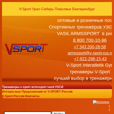
V-Sport Урал Сибирь Поволжье Екатеринбург
оптовые и розничные пос
Спортивных тренажёров УЗСИ
VASIL ARMSSPORT в рег
8 800 700-10-96
+7 343 200-28-58
armssport@v-sport-rus.ru
+7-922-298-15-43
V-Sport Interatletik Gy
тренажеры V-Sport
лучший выбор в тренажёрн
Тренажеры v-sport armssport vasil УЗСИ
Интересные Предложения от V-SPORT Россия
V-Sport Россия Контакты
(
)