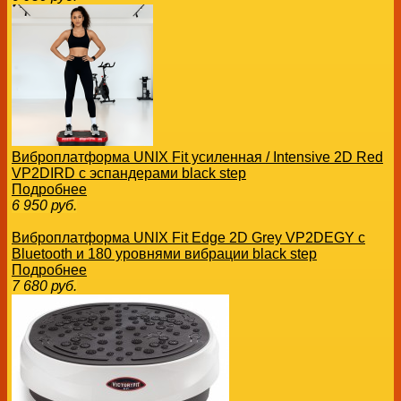
Виброплатформа UNIX Fit усиленная / Intensive 2D Red
VP2DIRD с эспандерами black step
Подробнее
6 950
руб.
Виброплатформа UNIX Fit Edge 2D Grey VP2DEGY с
Bluetooth и 180 уровнями вибрации black step
Подробнее
7 680
руб.