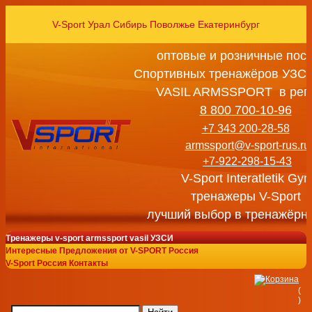
V-Sport Урал Сибирь Поволжье Екатеринбург
оптовые и розничные пос
Спортивных тренажёров УЗСИ
VASIL ARMSSPORT в рег
8 800 700-10-96
+7 343 200-28-58
armssport@v-sport-rus.ru
+7-922-298-15-43
V-Sport Interatletik Gy
тренажеры V-Sport
лучший выбор в тренажёрн
Тренажеры v-sport armssport vasil УЗСИ
Интересные Предложения от V-SPORT Россия
V-Sport Россия Контакты
(
)