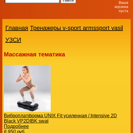
Ваша
корзина
пуста
Главная
Тренажеры v-sport armssport vasil
УЗСИ
Массажная тематика
Виброплатформа UNIX Fit усиленная / Intensive 2D
Black VP2DIBK swat
Подробнее
6 950
руб.