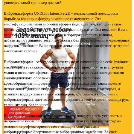
универсальный тренажер для вас!
Виброплатформа UNIX Fit Intensive 2D – незаменимый помощник в
борьбе за красивую фигуру и хорошее самочувствие. Эта
многофункциональная виброплатформа подойдет тем, кто ценит свое
время, стремится к физическому здоровью и красоте. Она поможет Вам в
короткие сроки привести свое тело в порядок, укрепить мышцы,
избавиться от лишнего веса и целлюлита без переутомления и чрезмерных
нагрузок, сэкономив Ваше время и деньги на посещении фитнес центров и
массажных салонов.
Виброплатформа - это удобный инструмент, сочетающий в себе функции
массажера и тренажера, который задействует практически все группы
мышц и позволяет эффективно бороться с негативными последствиями
малоподвижного образа жизни, восстановить правильное
кровообращение и продлить молодость организма. Вы также можете
использовать данную виброплатформу в качестве степ платформы, а
комплект из двух эластичных эспандеров, крепящихся к основанию
виброплатформы, дает возможность держать в тонусе плечи, мышцы рук,
талии, ягодиц, бедер и икр.
Вечерние упражнения на виброплатформе помогут снять усталость и
напряжение после рабочего дня. Принцип действия виброплатформы
основан на рефлекторном ответе мышц на совершаемые
виброплатформой вертикальные вибрационные колебания. За счет