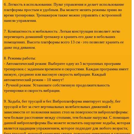
6. Легкость в использовании: Пульт управления и делает использование
платформы простым и удобным. Вы можете менять режимы прямо во
время тренировки. Тренажером также можно управлять с встроенной
панели управления.
7. Компактность и мобильность: Легкая конструкция позволяет легко
перемещать домашний тренажер и хранить его даже в небольших
помещениях. Высота платформы всего 13 см - это позволит хранить ее
даже под диваном.
8. Режимы работы:
- Автоматический режим: Выберите одну из 5 встроенных программ
тренировок с заданным временем и скоростями. Каждая программа имеет
низкую, среднюю или высокую скорость вибрации. Каждый
автоматический режим – 10 минут!
- Ручной режим: Установите собственную продолжительность
тренировки и скорость вибрации.
9. Ходьба, бег трусцой и бег. Виброплатформа имитирует ходьбу, бег
трусцой и бег за счет вертикальных колебательных движений в
зависимости от положения ваших стоп на поверхности виброплатформы:
чем больше расстояние между стопами, тем больше нагрузка. С помощью
данной виброплатформы Вы можете испытать ощущение ходьбы, которая
является щадящим упражнением, которое подходит для любого возраста;
бега трусцой, который укрепляет связки, повышает иммунитет и улучшает