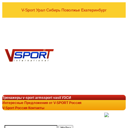
V-Sport Урал Сибирь Поволжье Екатеринбург
оптовые и розничные пос
Спортивных тренажёров УЗСИ
VASIL ARMSSPORT в рег
8 800 700-10-96
+7 343 200-28-58
armssport@v-sport-rus.ru
+7-922-298-15-43
V-Sport Interatletik Gy
тренажеры V-Sport
лучший выбор в тренажёрн
Тренажеры v-sport armssport vasil УЗСИ
Интересные Предложения от V-SPORT Россия
V-Sport Россия Контакты
(
)