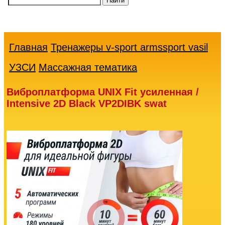
Ваша
корзина
пуста
Главная
Тренажеры v-sport armssport vasil
УЗСИ
Массажная тематика
Виброплатформа UNIX Fit усиленная /
Intensive 2D Black VP2DIBK swat