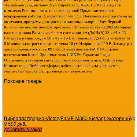
управления есть, питание 2-х батареек типа ААА, 1,5 В (не входят в
комплект) Режимы автоматический, ручной Продолжительность
непрерывной работы 15 минут Дисплей LCD Показания дисплея время до
окончания, программы, скорость, сожженные калории Цвет Черный
Количество автоматических программ 5 Питание от сети 220В Материал
пластик, резина Размер в рабочем состоянии, см (ДхШхВ) 53 х 31 х 13
Габариты в упаковке, см 58 х 42 х 16 Вес товара, кг 7,5 Вес в упаковке, кг
8 Минимальное расстояние от стены 20 см Напряжение 220 В Эспандеры
для тренировки рук есть, 89,5 см Объем упаковки (м³) 0,04 Страна
изготовления Китай Производитель UNIX Fit Гарантия 2 года
Особенности звуковой сигнал по окончанию программы, USB разъем
Комплектация Виброплатформа, кабель питания, пульт управления,
эластичный трос (2 шт.), руководство пользователя
Похожие товары
Виброплатформа VictoryFit VF-M360 (белая) екатеринбур
9 500
руб.
добавить в заказ