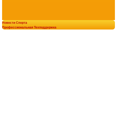
Новости Спорта
Кресло вибромассажное Angioletto с подъемным пуфом 2
Профессиональная Техподдержка
30 900
руб.
© В-Спорт сила V-SPORT ТРЕНАЖЕРЫ
добавить в заказ
8-800-700-10-96
+7-922-298-15-43
+7(343)200-28-58
armssport@v-sport-rus.ru
Массажное кресло VF-M76 серый VictoryFit
104 000
руб.
добавить в заказ
Оплата онлайн
Основной сайт
Массажное кресло VF-M11 VictoryFit
106 000
руб.