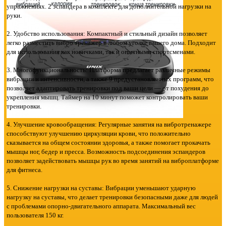
упражнениях. 2 эспандера в комплекте для дополнительной нагрузки на
руки.
2. Удобство использования: Компактный и стильный дизайн позволяет
легко разместить вибро тренажер в любом уголке вашего дома. Подходит
для использования как новичками, так и опытными спортсменами.
3. Многофункциональность: Платформа предлагает различные режимы
вибрации и интенсивности, а также 9 предустановленных программ, что
позволяет адаптировать тренировки под ваши цели — от похудения до
укрепления мышц. Таймер на 10 минут поможет контролировать ваши
тренировки.
4. Улучшение кровообращения: Регулярные занятия на вибротренажере
способствуют улучшению циркуляции крови, что положительно
сказывается на общем состоянии здоровья, а также помогает прокачать
мышцы ног, бедер и пресса. Возможность подсоединения эспандеров
позволяет задействовать мышцы рук во время занятий на виброплатформе
для фитнеса.
5. Снижение нагрузки на суставы: Вибрации уменьшают ударную
нагрузку на суставы, что делает тренировки безопасными даже для людей
с проблемами опорно-двигательного аппарата. Максимальный вес
пользователя 150 кг.