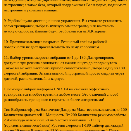
настроение; а также бега, который поддерживает Вас в форме, поднимает
настроение и укрепляет мышцы.
9. Удобный пульт дистанционного управления. Вы сможете установить
время тренировки, выбрать нужную вам программу или выставить
нужную скорость. Данные будут отображаться на ЖК экране.
10. Противоскользящее покрытие. Резиновый слой на рабочей
поверхности не дает проскальзывать по нему кроссовкам.
11. Выбор уровня скорости вибрации от 1 до 180. Для тренировок
доступно три режима сложности: от начинающего до продвинутого.
Также вы можете настроить прибор самостоятельно, выбрав одну из 180
скоростей вибрации. За выставленной программой просто следить через
дисплей, расположенный на корпусе.
С помощью виброплатформы UNIX Fit вы сможете эффективно
тренироваться в любое время и в любом месте. Это отличный способ
разнообразить тренировки и сделать их более интересными!
Тип Виброплатформа Назначение Для дома Макс. вес пользователя, кг 150
Количество двигателей 1 Мощность, Вт 200 Количество режимов работы
2 Амплитуда колебаний 0-8 мм Частота колебаний 1-15 Гц
(горизонтальные колебания) Уровень скорости 1-180 Таймер да, каждый
раз по 10 минут Высота, см 13 Количество ручных программ 1 Пульт