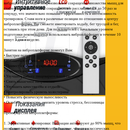
вибрации происходит непроизвольное сокращение множества мышц для
стабилизации тела — они сокращаются и расслабляются до 50 раз за
секунду, что значительно повышает эффективность и интенсивность
тренировок. Ставя ноги в различные позиции по отношению к центру
виброплатформы, Вы сможете имитировать ходьбу, бег трусцой и бег,
оставаясь при этом дома. Для пользователей с начальным уровнем
подготовки рекомендуется использовать виброплатформу в течение 10
минут 3 дня в неделю.
Занятия на виброплатформе помогут Вам:
• Быстрее похудеть
• Избавиться от лишнего веса
• Привести в тонус и укрепить мышцы
• Укрепить кости
• Улучшить работу пищеварительной системы
• Снять мышечное напряжение
• Улучшить качество сна и отдыха
• Контролировать уровень холестерина
• Повысить физическую выносливость
• Ослабить депрессию, снизить уровень стресса, бессонницы
Преимущества виброплатформы:
1. Эффективные тренировки: Вибрации активируют до 90% мышц, что
позволяет достигать результатов быстрее, чем при классических