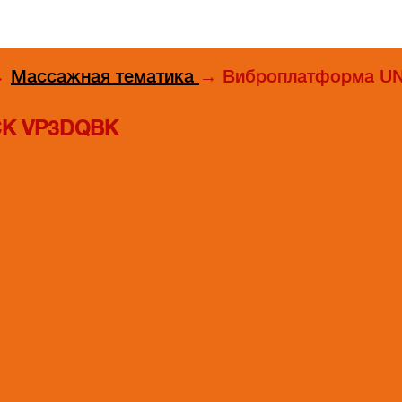
→
Массажная тематика
→
Виброплатформа UNIX
CK VP3DQBK