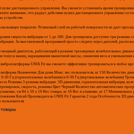
й пульт дистанционного управления. Вы сможете установить время тренировк
атите внимание, что радиус действия пульта дистанционного управления соста
а устройстве.
скользящее покрытие. Резиновый слой на рабочей поверхности не дает проска
ровня скорости вибрации от 1 до 180. Для тренировок доступно три режима 
ибрации. За выставленной программой просто следить через дисплей, располо
й мощный двигатель, работающий в режиме трехмерных колебательных движени
я тонуса мышц, наращивания мышечной массы, снижения веса и уменьшения 
виброплатформы UNIX Fit вы сможете эффективно тренироваться в любое время
атформа Назначение Для дома Макс. вес пользователя, кг 150 Количество дв
0-30 Гц (горизонтальные колебания) и 0-30 Гц (вертикальные колебания) Уров
 есть Режимы 3 режима вибрации: 3D движения, горизонтальная вибрация, ко
ренировок, скорость, режимы Цвет Черный Количество автоматических програ
упаковке, см 84 х 50 х 19 Вес товара, кг 16 Вес в упаковке, кг 17 Минимально
товления Китай Производитель UNIX Fit Гарантия 2 года Особенности 3D движе
 пользователя
 товары