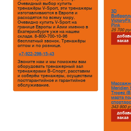
Очевидный выбор купить
тренажёры V-Sport, эти тренажеры
3D
изготавливаются в Европе и
Вибропл
расходятся по всему миру.
VictoryFi
Очевидно купить V-Sport на
Pink
границе Европы и Азии именно в
25 700
ру
Екатеринбурге уже на нашем
добави
складе. 8-800-700-10-96
заказ
бесплатный звонок. Тренажёры
оптом и по рознице.
+7-922-298-15-43
Звоните нам и мы поможем вам
оборудовать тренажерный зал
тренажерами В-Спорт, расставим
и соберём тренажеры, осуществим
постгарантийное и гарантийное
Массажн
обслуживание.
Meridien 
Tropez (B
марта по
спортдос
343 900
р
добави
заказ