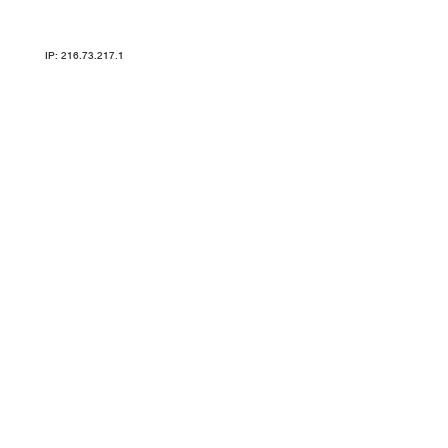
Карта сайта
IP: 216.73.217.1
ТРЕНАЖЕРЫ V-SPORT ARMSSPORT VASIL УЗСИ