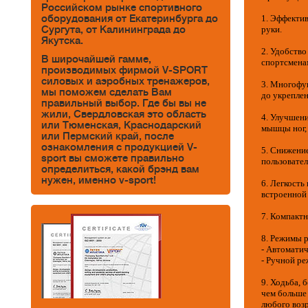
Российском рынке спортивного
оборудования от Екатеринбурга до
1. Эффектив
Сургута, от Калининграда до
руки.
Якутска.
2. Удобство
В широчайшей гамме,
спортсмена
производимых фирмой V-SPORT
силовых и аэробных тренажеров,
3. Многофу
мы поможем сделать Вам
до укрепле
правильный выбор. Где бы вы не
жили, Свердловская это область
4. Улучшен
или Тюменская, Краснодарский
мышцы ног, 
или Пермский край, после
ознакомления с продукцией V-
5. Снижени
sport вы сможете правильно
пользовател
определиться, какой брэнд вам
нужен, именно v-sport!
6. Легкость
встроенной
7. Компактн
8. Режимы 
- Автомати
- Ручной ре
9. Ходьба, 
чем больше
любого возр