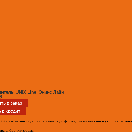
итель:
UNIX Line Юникс Лайн
б.
ть в заказ
 в кредит
об без мучений улучшить физическую форму, сжечь калории и укрепить мышц
ва виброплатформы: