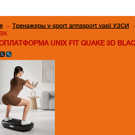
я
→
Тренажеры v-sport armssport vasil УЗСИ
BK
ОПЛАТФОРМА UNIX FIT QUAKE 3D BLA