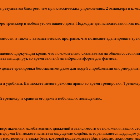
результатов быстрее, чем при классических упражнениях. 2 эспандера в комп
ибро тренажер в любом уголке вашего дома. Подходит для использования как н
ности, а также 5 автоматических программ, что позволяет адаптировать тре
шению циркуляции крови, что положительно сказывается на общем состоянии 
вать мышцы рук во время занятий на виброплатформе для фитнеса.
о делает тренировки безопасными даже для людей с проблемами опорно-двига
тым и удобным. Вы можете менять режимы прямо во время тренировки. Тренаже
ий тренажер и хранить его даже в небольших помещениях.
чет вертикальных колебательных движений в зависимости от положения ваших с
латформы Вы можете испытать ощущение ходьбы, которая является щадящим у
ет настроение; а также бега, который поддерживает Вас в форме, поднимает н