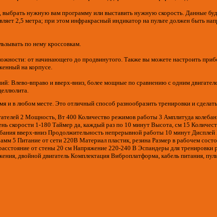
и, выбрать нужную вам программу или выставить нужную скорость. Данные бу
вляет 2,5 метра; при этом инфракрасный индикатор на пульте должен быть на
льзывать по нему кроссовкам.
сложности: от начинающего до продвинутого. Также вы можете настроить приб
женный на корпусе.
й: Влево-вправо и вверх-вниз, более мощные по сравнению с одним двигателе
целлюлита.
 и в любом месте. Это отличный способ разнообразить тренировки и сделать
игателей 2 Мощность, Вт 400 Количество режимов работы 3 Амплитуда колебан
ень скорости 1-180 Таймер да, каждый раз по 10 минут Высота, см 15 Количес
лебания вверх-вниз Продолжительность непрерывной работы 10 минут Дисплей 
мм 5 Питание от сети 220В Материал пластик, резина Размер в рабочем состо
е расстояние от стены 20 см Напряжение 220-240 В Эспандеры для тренировки ру
ния, двойной двигатель Комплектация Виброплатформа, кабель питания, пульт