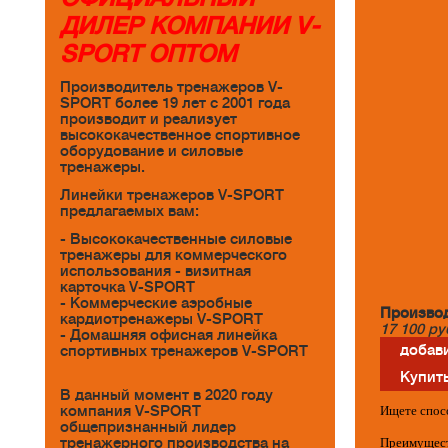
ДИЛЕР КОМПАНИИ V-
SPORT ОПТОМ
Производитель тренажеров V-
SPORT более 19 лет с 2001 года
производит и реализует
высококачественное спортивное
оборудование и силовые
тренажеры.
Линейки тренажеров V-SPORT
предлагаемых вам:
- Высококачественные силовые
тренажеры для коммерческого
использования - визитная
карточка V-SPORT
- Коммерческие аэробные
Производ
кардиотренажеры V-SPORT
17 100
ру
- Домашняя офисная линейка
добави
спортивных тренажеров V-SPORT
Купить
В данный момент в 2020 году
компания V-SPORT
Ищете спос
общепризнанный лидер
тренажерного производства на
Преимущест