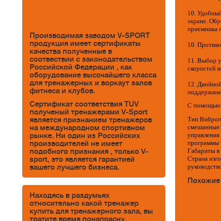
10. Удобны
экране. Обр
приемника н
Производимая заводом V-SPORT
продукция имеет сертификаты
10. Противо
качества полученные в
соотвествии с законодательством
11. Выбор у
Российской Федерации , как
скоростей в
оборудование высочайшего класса
для тренажерных и воркаут залов
12. Двойно
фитнеса и клубов.
поддержани
Сертификат соответствия TUV
С помощью 
полученый тренажерами V-Sport
Тип Вибропл
является признанием тренажеров
смешанные: 
на международном спортивном
управления
рынке. Ни один из Российских
программы т
производителей не имеет
Габариты в 
подобного признания , только V-
Страна изго
sport, это является гарантией
руководство
вашего лучшего бизнеса.
Похожие
Находясь в раздумьях
относительно какой тренажер
купить для тренажерного зала, вы
тратите время понапрасну.