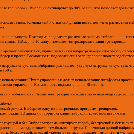
ные тренировки: Вибрации активируют до 90% мышц, что позволяет достигать 
 использования: Компактный и стильный дизайн позволяет легко разместить в
ми.
нкциональность: Платформа предлагает различные режимы вибрации и интенсив
ния мышц. Таймер на 10 минут поможет контролировать ваши тренировки.
ие кровообращения: Регулярные занятия на вибротренажере способствуют улуч
бедер и пресса. Возможность подсоединения эспандеров позволяет задейство
е нагрузки на суставы: Вибрации уменьшают ударную нагрузку на суставы, чт
я 150 кг.
 в использовании: Пульт управления и делает использование платформы прос
 панели управления. Возможность подключения по Bluetooth.
ость и мобильность: Легкая конструкция позволяет легко перемещать домашн
работы:
ческий режим: Выберите одну из 5 встроенных программ тренировок.
жим: режим 3D движения, горизонтальная вибрация, колебания вверх-вниз.
бег трусцой и бег. Виброплатформа имитирует ходьбу, бег трусцой и бег за с
 расстояние между стопами, тем больше нагрузка. С помощью данной виброп
аста; бега трусцой, который укрепляет связки, повышает иммунитет и улучша