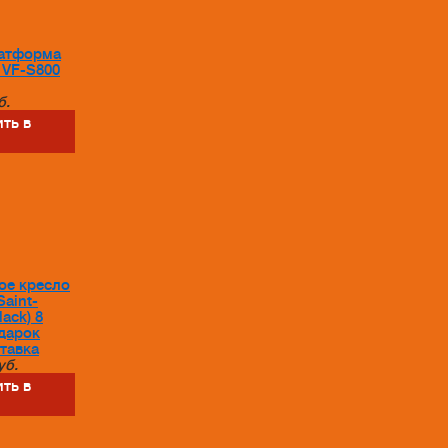
атформа
t VF-S800
б.
ть в
ое кресло
Saint-
lack) 8
дарок
тавка
уб.
ть в