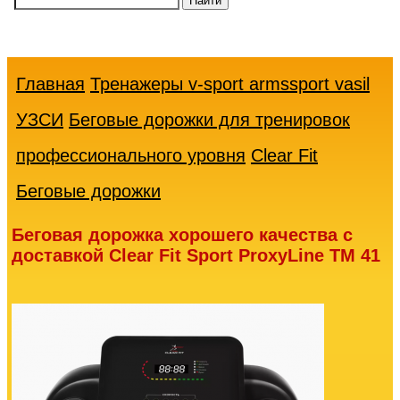
Ваша
корзина
пуста
Главная
Тренажеры v-sport armssport vasil
УЗСИ
Беговые дорожки для тренировок
профессионального уровня
Clear Fit
Беговые дорожки
Беговая дорожка хорошего качества с
доставкой Clear Fit Sport ProxyLine TM 41