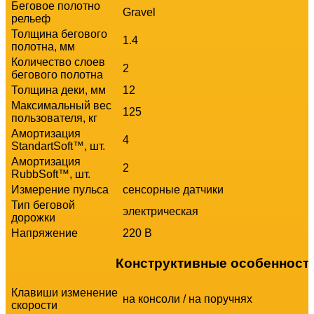
Беговое полотно
Gravel
рельеф
Толщина бегового
1.4
полотна, мм
Количество слоев
2
бегового полотна
Толщина деки, мм
12
Максимальный вес
125
пользователя, кг
Амортизация
4
StandartSoft™, шт.
Амортизация
2
RubbSoft™, шт.
Измерение пульса
сенсорные датчики
Тип беговой
электрическая
дорожки
Напряжение
220 В
Конструктивные особенност
Клавиши изменение
на консоли
/
на поручнях
скорости