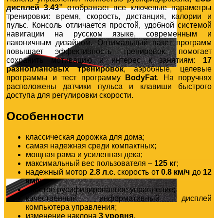
дисплей 3.43”
отображает все ключевые параметры
тренировки: время, скорость, дистанция, калории и
пульс. Консоль отличается простой, удобной системой
навигации на русском языке, современным и
лаконичным дизайном. Оптимальный пакет программ
повышает эффективность тренировок, помогает
сохранить мотивацию и интерес к занятиям:
17
разноплановых тренировок
, аэробные, целевые
программы и тест программу
BodyFat
. На поручнях
расположены датчики пульса и клавиши быстрого
доступа для регулировки скорости.
Особенности
классическая дорожка для дома;
самая надежная среди компактных;
мощная рама и усиленная дека;
максимальный вес пользователя –
125 кг
;
надежный мотор
2.8 л.с.
скорость от
0.8 км/ч
до
12
км/ч
;
простое русифицированное управление;
качественный информативный дисплей
компьютера управления;
изменение наклона
3 уровня
.