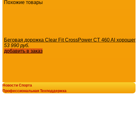
Похожие товары
Беговая дорожка Clear Fit CrossPower CT 460 AI хорошего
53 990
руб.
добавить в заказ
Новости Спорта
Беговая дорожка Clear Fit CrossPower CT 400 AI s-dostavk
Профессиональная Техподдержка
42 490
руб.
© В-Спорт сила V-SPORT ТРЕНАЖЕРЫ
добавить в заказ
8-800-700-10-96
+7-922-298-15-43
+7(343)200-28-58
armssport@v-sport-rus.ru
Беговая дорожка Clear Fit LifeCardio LT 15 s-dostavka