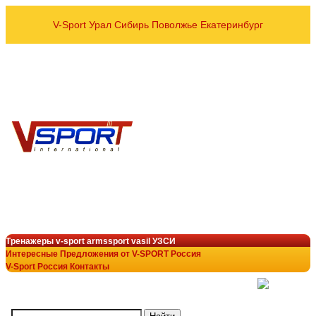
V-Sport Урал Сибирь Поволжье Екатеринбург
оптовые и розничные пос
Спортивных тренажёров УЗСИ
VASIL ARMSSPORT в рег
8 800 700-10-96
+7 343 200-28-58
armssport@v-sport-rus.ru
+7-922-298-15-43
V-Sport Interatletik Gy
тренажеры V-Sport
лучший выбор в тренажёрн
Тренажеры v-sport armssport vasil УЗСИ
Интересные Предложения от V-SPORT Россия
V-Sport Россия Контакты
(
)