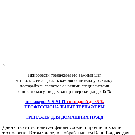
64 990
руб.
добавить в заказ
Оплата онлайн
Основной сайт
Беговая дорожка Clear Fit SoftLine ST 42 s-dostavka
48 990
руб.
добавить в заказ
×
Приобрести тренажеры это важный шаг
мы постараемся сделать вам дополнительную скидку
постарайтесь связаться с нашими специалистами
они вам смогут подсказать размер скидки
до 35 %
тренажеры V-SPORT
со скидкой
до 35 %
ПРОФЕССИОНАЛЬНЫЕ ТРЕНАЖЕРЫ
ТРЕНАЖЕР ДЛЯ ДОМАШНИХ НУЖД
Данный сайт использует файлы cookie и прочие похожие
технологии. В том числе, мы обрабатываем Ваш IP-адрес для