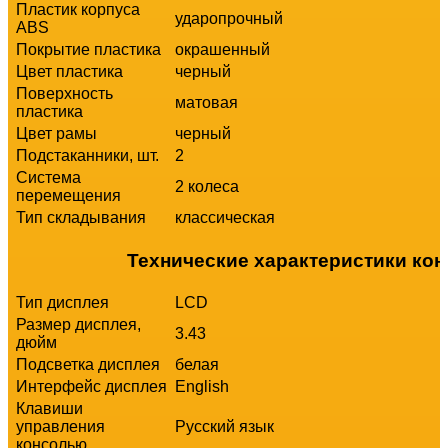
Пластик корпуса
ударопрочный
ABS
Покрытие пластика
окрашенный
Цвет пластика
черный
Поверхность
матовая
пластика
Цвет рамы
черный
Подстаканники, шт.
2
Система
2 колеса
перемещения
Тип складывания
классическая
Технические характеристики ко
Тип дисплея
LCD
Размер дисплея,
3.43
дюйм
Подсветка дисплея
белая
Интерфейс дисплея
English
Клавиши
управления
Русский язык
консолью