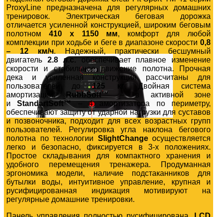
ProxyLine предназначена для регулярных домашних
тренировок. Электрическая беговая дорожка
отличается усиленной конструкцией, широким беговым
полотном
410 х 1150 мм
, комфорт для любой
комплекции при ходьбе и беге в диапазоне скорости
0,8
– 12 км/ч
. Надежный, практически бесшумный
двигатель
2.8 л.с.
обеспечивает плавное изменение
скорости и стабильное движение полотна. Прочная
дека и усиленная конструкция рассчитаны для
пользователей до
125 кг
. Двойная система
амортизации:
RubbSoft™
– в активной зоне
и
StandartSoft™
– 4 амортизатора по периметру,
обеспечивают защиту от ударной нагрузки для суставов
и позвоночника, подходит для всех возрастных групп
пользователей. Регулировка угла наклона бегового
полотна по технологии
SlightChange
осуществляется
легко и безопасно, фиксируется в 3-х положениях.
Простое складывания для компактного хранения и
удобного перемещения тренажера. Продуманная
эргономика модели, наличие подстаканников для
бутылки воды, интуитивное управление, крупная и
русифицированная индикация мотивируют на
регулярные домашние тренировки.
Панель управления полностью русифицирована,
LСD