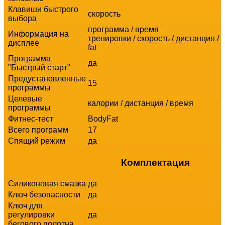
Клавиши быстрого
скорость
выбора
программа
/
время
Информация на
тренировки
/
скорость
/
дистанция
/
дисплее
fat
Программа
да
"Быстрый старт"
Предустановленные
15
программы
Целевые
калории
/
дистанция
/
время
программы
Фитнес-тест
BodyFat
Всего программ
17
Спящий режим
да
Комплектация
Силиконовая смазка
да
Ключ безопасности
да
Ключ для
регулировки
да
бегового полотна