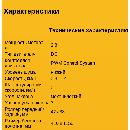
Характеристики
Технические характеристик
Мощность мотора,
2.8
л.с.
Тип двигателя
DC
Контроллер
PWM Control System
двигателя
Уровень шума
низкий
Скорость, км/ч
0.8...12
Шаг регулировки
0.1
скорости, км/ч
Угол наклона
механический
Уровни угла наклона
3
Роллер передний/
42
/
38
задний, мм
Размер бегового
410 x 1150
полотна, мм