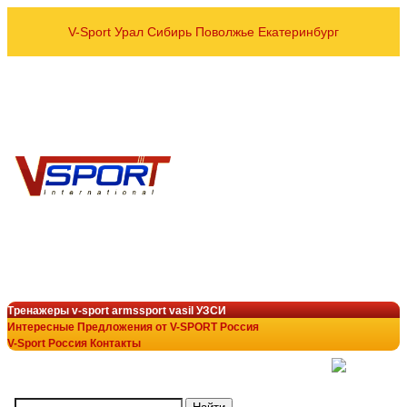
V-Sport Урал Сибирь Поволжье Екатеринбург
оптовые и розничные пос
Спортивных тренажёров УЗСИ
VASIL ARMSSPORT в рег
8 800 700-10-96
+7 343 200-28-58
armssport@v-sport-rus.ru
+7-922-298-15-43
V-Sport Interatletik Gy
тренажеры V-Sport
лучший выбор в тренажёрн
Тренажеры v-sport armssport vasil УЗСИ
Интересные Предложения от V-SPORT Россия
V-Sport Россия Контакты
(
)