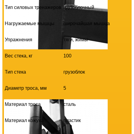
Тип силовых тренажеров
грузоблочный
Нагружаемые мышцы
широчайшая мышца
Упражнения
тяги, жимы
Вес стека, кг
100
Тип стека
грузоблок
Диаметр троса, мм
5
Материал троса
сталь
Материал кожуха
пластик