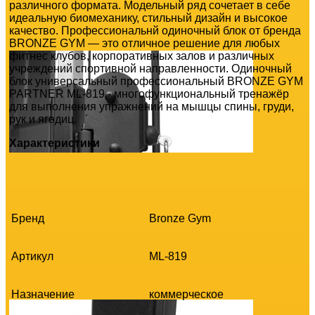
различного формата. Модельный ряд сочетает в себе
идеальную биомеханику, стильный дизайн и высокое
качество. Профессиональнй одиночный блок от бренда
BRONZE GYM — это отличное решение для любых
фитнес клубов, корпоративных залов и различных
учреждений спортивной направленности. Одиночный
блок универсальный профессиональный BRONZE GYM
PARTNER ML-819 - многофункциональный тренажёр
для выполнения упражнений на мышцы спины, груди,
рук и ягодиц.
Характеристики
Бренд
Bronze Gym
Артикул
ML-819
Назначение
коммерческое