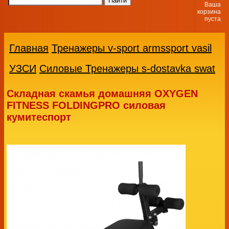
Ваша
корзина
пуста
Главная
Тренажеры v-sport armssport vasil
УЗСИ
Силовые Тренажеры s-dostavka swat
Складная скамья домашняя OXYGEN
FITNESS FOLDINGPRO силовая
кумитеспорт