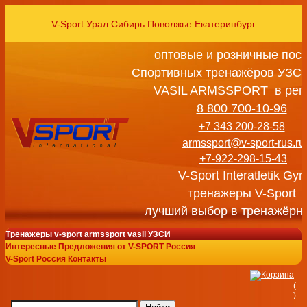
V-Sport Урал Сибирь Поволжье Екатеринбург
оптовые и розничные пос
Спортивных тренажёров УЗСИ
VASIL ARMSSPORT в рег
8 800 700-10-96
+7 343 200-28-58
armssport@v-sport-rus.ru
+7-922-298-15-43
V-Sport Interatletik Gy
тренажеры V-Sport
лучший выбор в тренажёрн
Тренажеры v-sport armssport vasil УЗСИ
Интересные Предложения от V-SPORT Россия
V-Sport Россия Контакты
(
)