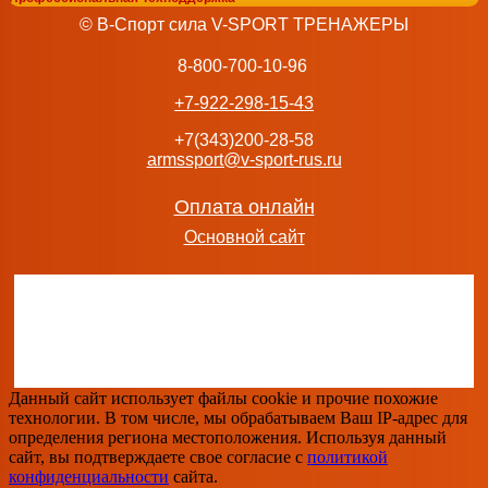
Силовая скамья домашняя OXYGEN FITNESS SEDONA тр
© В-Спорт сила V-SPORT ТРЕНАЖЕРЫ
5 990
руб.
добавить в заказ
8-800-700-10-96
+7-922-298-15-43
+7(343)200-28-58
armssport@v-sport-rus.ru
Силовая мультистанция UNIX Fit MAX PRO Кроссовер 5-
1641A-SET1614B васил
Оплата онлайн
516 140
руб.
Основной сайт
добавить в заказ
GLT PL38 «Тренажер для приседания» спортивные товар
безнал
Данный сайт использует файлы cookie и прочие похожие
109 778
руб.
технологии. В том числе, мы обрабатываем Ваш IP-адрес для
добавить в заказ
определения региона местоположения. Используя данный
сайт, вы подтверждаете свое согласие с
политикой
конфиденциальности
сайта.