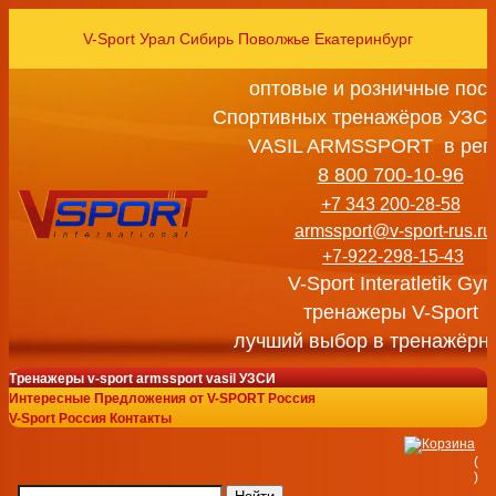
V-Sport Урал Сибирь Поволжье Екатеринбург
оптовые и розничные пос
Спортивных тренажёров УЗСИ
VASIL ARMSSPORT в рег
8 800 700-10-96
+7 343 200-28-58
armssport@v-sport-rus.ru
+7-922-298-15-43
V-Sport Interatletik Gy
тренажеры V-Sport
лучший выбор в тренажёрн
Тренажеры v-sport armssport vasil УЗСИ
Интересные Предложения от V-SPORT Россия
V-Sport Россия Контакты
(
)