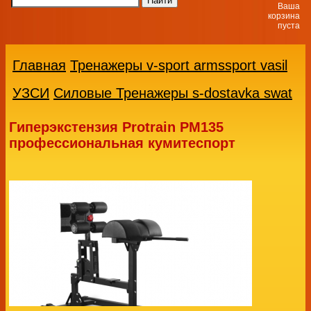
Ваша
корзина
пуста
Главная
Тренажеры v-sport armssport vasil
УЗСИ
Силовые Тренажеры s-dostavka swat
Гиперэкстензия Protrain PM135
профессиональная кумитеспорт