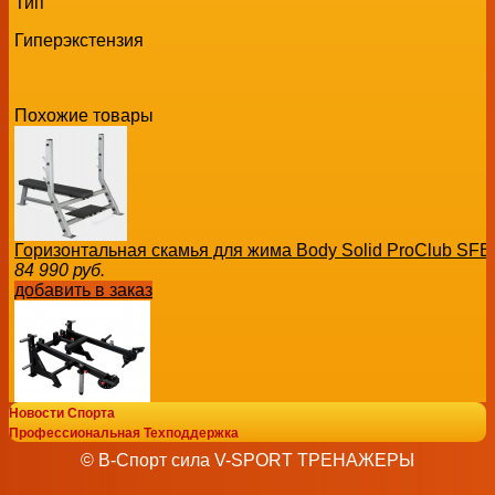
Тип
Гиперэкстензия
Похожие товары
Горизонтальная скамья для жима Body Solid ProClub SF
84 990
руб.
добавить в заказ
Новости Спорта
Профессиональный силовой тренажер бронзджим Тяга/
Профессиональная Техподдержка
PARTNER BRONZE GYM BGR-808 васил
© В-Спорт сила V-SPORT ТРЕНАЖЕРЫ
149 390
руб.
добавить в заказ