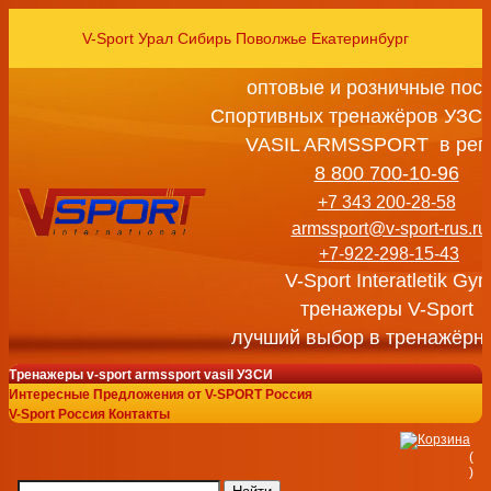
V-Sport Урал Сибирь Поволжье Екатеринбург
оптовые и розничные пос
Спортивных тренажёров УЗСИ
VASIL ARMSSPORT в рег
8 800 700-10-96
+7 343 200-28-58
armssport@v-sport-rus.ru
+7-922-298-15-43
V-Sport Interatletik Gy
тренажеры V-Sport
лучший выбор в тренажёрн
Тренажеры v-sport armssport vasil УЗСИ
Интересные Предложения от V-SPORT Россия
V-Sport Россия Контакты
(
)