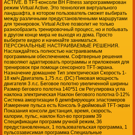
ACTIVE. В TFT-консоли BH Fitness запрограммирован
режим Virtual Active. Это технология виртуального
ландшафта, в котором пользователь сможет выбирать
между различными предустановленными маршрутами
для тренировок. Virtual Active позволит не только
разнообразить тренировочный процесс, но и побывать
в другом конце мира не выходя из дома. Просто
выберите видео и начинайте заниматься.
ПЕРСОНАЛЬНЫЕ НАСТРАИВАЕМЫЕ РЕШЕНИЯ.
Наслаждайтесь полностью настраиваемым
программным обеспечением. Софтверные решения
позволяют адаптировать программы и приложения для
тренировок при помощи сенсорного TFT-экрана.
Назначение домашнее Тип электрическая Скорость 1-
18 км/ч Двигатель 1,75 л.с. (DC) Пиковая мощность
двигателя 3 л.с. Беговое полотно увеличенной ширины
Размер бегового полотна 140*51 см Регулировка угла
наклона электрическая Наклон бегового полотна 0-12%
Система амортизации 6 демпфирующих эластомеров
Измерение пульса есть Консоль 9-дюймовый TFT-экран
Показания консоли дистанция, время, скорость,
калории, пульс, наклон Кол-во программ 39
Спецификации программ ручной режим, 36
предустановленных, 1 пользовательская программа, 1
пульсозависимая программа Специальные