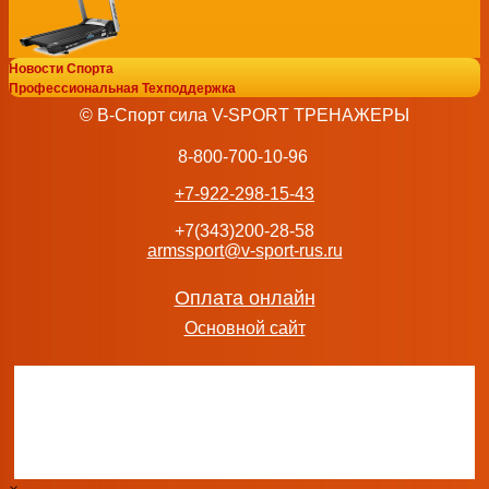
Новости Спорта
Беговая дорожка BH FITNESS i.RC12
Профессиональная Техподдержка
149 990
руб.
© В-Спорт сила V-SPORT ТРЕНАЖЕРЫ
добавить в заказ
8-800-700-10-96
+7-922-298-15-43
+7(343)200-28-58
armssport@v-sport-rus.ru
Беговая дорожка BH FITNESS F8 TFT s-dostavka
69 990
руб.
добавить в заказ
Оплата онлайн
Основной сайт
Беговая дорожка BH FITNESS NYDO домашняя беговая до
купить
88 990
руб.
добавить в заказ