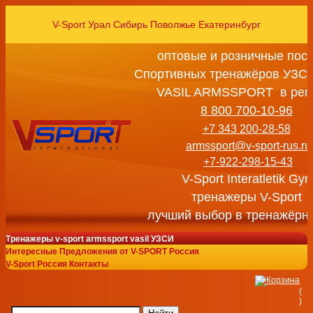
V-Sport Урал Сибирь Поволжье Екатеринбург
оптовые и розничные пос
Спортивных тренажёров УЗСИ
VASIL ARMSSPORT в рег
8 800 700-10-96
+7 343 200-28-58
armssport@v-sport-rus.ru
+7-922-298-15-43
V-Sport Interatletik Gy
тренажеры V-Sport
лучший выбор в тренажёрн
Тренажеры v-sport armssport vasil УЗСИ
Интересные Предложения от V-SPORT Россия
V-Sport Россия Контакты
(
)