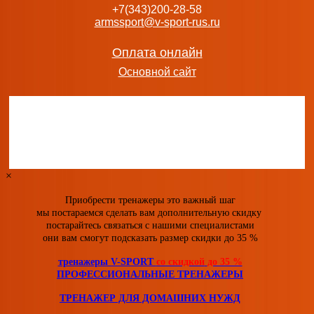
+7(343)200-28-58
armssport@v-sport-rus.ru
Беговая дорожка BH FITNESS F9R TFT s-dostavka
89 990
руб.
добавить в заказ
Оплата онлайн
Основной сайт
Беговая дорожка BH FITNESS F2W DUAL s-dostavka
59 990
руб.
добавить в заказ
×
Приобрести тренажеры это важный шаг
мы постараемся сделать вам дополнительную скидку
постарайтесь связаться с нашими специалистами
они вам смогут подсказать размер скидки
до 35 %
тренажеры V-SPORT
со скидкой
до 35 %
ПРОФЕССИОНАЛЬНЫЕ ТРЕНАЖЕРЫ
ТРЕНАЖЕР ДЛЯ ДОМАШНИХ НУЖД