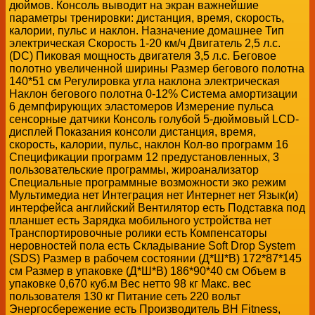
дюймов. Консоль выводит на экран важнейшие
параметры тренировки: дистанция, время, скорость,
калории, пульс и наклон. Назначение домашнее Тип
электрическая Скорость 1-20 км/ч Двигатель 2,5 л.с.
(DC) Пиковая мощность двигателя 3,5 л.с. Беговое
полотно увеличенной ширины Размер бегового полотна
140*51 см Регулировка угла наклона электрическая
Наклон бегового полотна 0-12% Система амортизации
6 демпфирующих эластомеров Измерение пульса
сенсорные датчики Консоль голубой 5-дюймовый LCD-
дисплей Показания консоли дистанция, время,
скорость, калории, пульс, наклон Кол-во программ 16
Спецификации программ 12 предустановленных, 3
пользовательские программы, жироанализатор
Специальные программные возможности эко режим
Мультимедиа нет Интеграция нет Интернет нет Язык(и)
интерфейса английский Вентилятор есть Подставка под
планшет есть Зарядка мобильного устройства нет
Транспортировочные ролики есть Компенсаторы
неровностей пола есть Складывание Soft Drop System
(SDS) Размер в рабочем состоянии (Д*Ш*В) 172*87*145
см Размер в упаковке (Д*Ш*В) 186*90*40 см Объем в
упаковке 0,670 куб.м Вес нетто 98 кг Макс. вес
пользователя 130 кг Питание сеть 220 вольт
Энергосбережение есть Производитель BH Fitness,