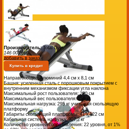
Производитель:
Total Gym
146 000
руб.
добавить в заказ
Купить в кредит
Направляющие: алюминий 4,4 см х 8,1 см
Башня: усиленная сталь с порошковым покрытием с
внутренним механизмом фиксации угла наклона
Максимальный рост пользователя: 200 см
Максимальный вес пользователя: 159 кг
Максимальная нагрузка: 295 кг учитывая скользящую
платформу
Габариты скользящей платформы: 41 х 122 см
Кабельная система, нагрузка: 907,2 кг
Количество уровней сопротивления: 22 уровня, от 1%