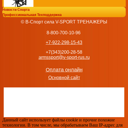
Новости Спорта
Бицепс-Трицепс сидя профессиональный тренажер B
Профессиональная Техподдержка
ML-709
© В-Спорт сила V-SPORT ТРЕНАЖЕРЫ
140 122
руб.
добавить в заказ
8-800-700-10-96
+7-922-298-15-43
+7(343)200-28-58
armssport@v-sport-rus.ru
Угловой кроссовер UNIX Fit 140 PRO UC-6768 Професси
тренажер василжим
Оплата онлайн
206 900
руб.
Основной сайт
добавить в заказ
Машина Смита UNIX Fit 202 PRO UC-6767 Профессионал
тренажер василжим
Данный сайт использует файлы cookie и прочие похожие
156 900
руб.
технологии. В том числе, мы обрабатываем Ваш IP-адрес для