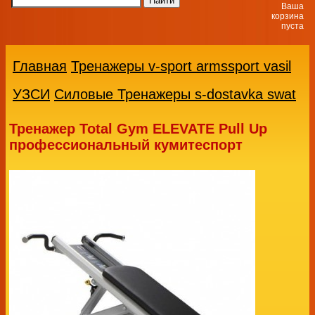
Ваша
корзина
пуста
Главная
Тренажеры v-sport armssport vasil
УЗСИ
Силовые Тренажеры s-dostavka swat
Тренажер Total Gym ELEVATE Pull Up
профессиональный кумитеспорт