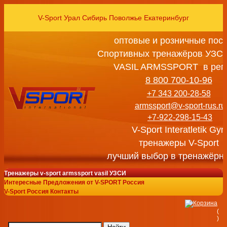
V-Sport Урал Сибирь Поволжье Екатеринбург
оптовые и розничные пос
Спортивных тренажёров УЗСИ
VASIL ARMSSPORT в рег
8 800 700-10-96
+7 343 200-28-58
armssport@v-sport-rus.ru
+7-922-298-15-43
V-Sport Interatletik Gy
тренажеры V-Sport
лучший выбор в тренажёрн
Тренажеры v-sport armssport vasil УЗСИ
Интересные Предложения от V-SPORT Россия
V-Sport Россия Контакты
(
)