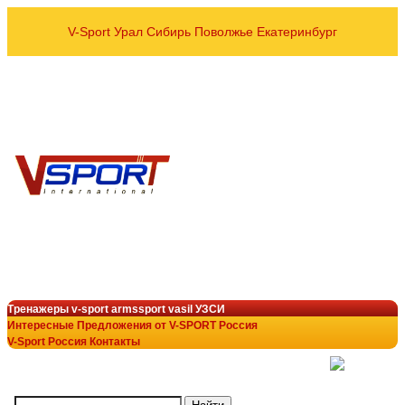
V-Sport Урал Сибирь Поволжье Екатеринбург
оптовые и розничные пос
Спортивных тренажёров УЗСИ
VASIL ARMSSPORT в рег
8 800 700-10-96
+7 343 200-28-58
armssport@v-sport-rus.ru
+7-922-298-15-43
V-Sport Interatletik Gy
тренажеры V-Sport
лучший выбор в тренажёрн
Тренажеры v-sport armssport vasil УЗСИ
Интересные Предложения от V-SPORT Россия
V-Sport Россия Контакты
(
)