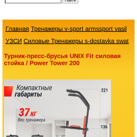
Ваша
корзина
пуста
Главная
Тренажеры v-sport armssport vasil
УЗСИ
Силовые Тренажеры s-dostavka swat
Турник-пресс-брусья UNIX Fit силовая
стойка / Power Tower 200