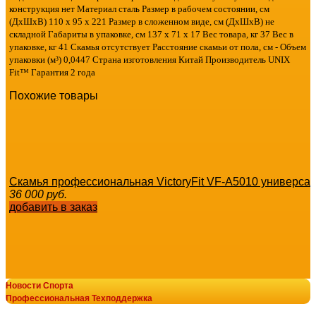
конструкция нет Материал сталь Размер в рабочем состоянии, см
(ДхШхВ) 110 х 95 х 221 Размер в сложенном виде, см (ДхШхВ) не
складной Габариты в упаковке, см 137 х 71 х 17 Вес товара, кг 37 Вес в
упаковке, кг 41 Скамья отсутствует Расстояние скамьи от пола, см - Объем
упаковки (м³) 0,0447 Страна изготовления Китай Производитель UNIX
Fit™ Гарантия 2 года
Похожие товары
Скамья профессиональная VictoryFit VF-A5010 универса
36 000
руб.
добавить в заказ
Новости Спорта
GLT PL29 «Разведение ног сидя» силовые тренажеры vas
Профессиональная Техподдержка
129 413
руб.
© В-Спорт сила V-SPORT ТРЕНАЖЕРЫ