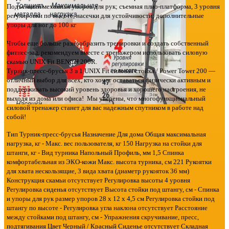
Подъемный механизм упоров для рук; съемная плио-платформа, 3 уровня
регулировки по высоте, насечки для устойчивости; дополнительные
упоры для ног до 100 кг
Чтобы еще больше разнообразить тренировки и создать собственный
фитнес-зал, рекомендуем вместе с тренажером использовать силовую
скамью UNIX Fit BENCH 200R.
Турник-пресс-брусья 3 в 1 UNIX Fit силовая стойка / Power Tower 200 —
отличный выбор для всех, кто хочет оставаться физически активным и
поддерживать высокий уровень здоровья и хорошего настроения, не
выходя из дома или офиса! Мы уверены, что многофункциональный
силовой тренажер станет для вас надежным спутником в работе над
собой!
Тип Турник-пресс-брусья Назначение Для дома Общая максимальная
нагрузка, кг - Макс. вес пользователя, кг 150 Нагрузка на стойки для
штанги, кг - Вид турника Напольный Профиль, мм 1,5 Спинка
комфортабельная из ЭКО-кожи Макс. высота турника, см 221 Рукоятки
для хвата нескользящие, 3 вида хвата (диаметр рукояток 36 мм)
Конструкция скамьи отсутствует Регулировка высоты 4 уровня
Регулировка сиденья отсутствует Высота стойки под штангу, см - Спинка
и упоры для рук размер упоров 28 х 12 х 4,5 см Регулировка стойки под
штангу по высоте - Регулировка угла наклона отсутствует Расстояние
между стойками под штангу, см - Упражнения скручивание, пресс,
подтягивания Цвет Черный / Красный Сиденье отсутствует Складная