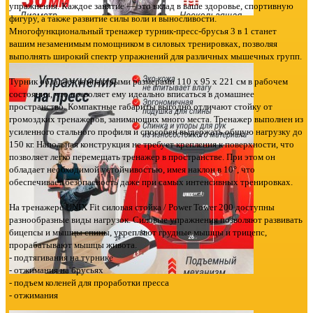
упражнения. Каждое занятие — это вклад в ваше здоровье, спортивную
фигуру, а также развитие силы воли и выносливости.
Многофункциональный тренажер турник-пресс-брусья 3 в 1 станет
вашим незаменимым помощником в силовых тренировках, позволяя
выполнять широкий спектр упражнений для различных мышечных групп.
Турник обладает компактными размерами 110 х 95 х 221 см в рабочем
состоянии, что позволяет ему идеально вписаться в домашнее
пространство. Компактные габариты выгодно отличают стойку от
громоздких тренажеров, занимающих много места. Тренажер выполнен из
усиленного стального профиля и способен выдержать общую нагрузку до
150 кг. Напольная конструкция не требует крепления к поверхности, что
позволяет легко перемещать тренажер в пространстве. При этом он
обладает необходимой устойчивостью, имея наклон в 10°, что
обеспечивает безопасность даже при самых интенсивных тренировках.
На тренажере UNIX Fit силовая стойка / Power Tower 200 доступны
разнообразные виды нагрузок. Силовые упражнения позволяют развивать
бицепсы и мышцы спины, укрепляют грудные мышцы и трицепс,
прорабатывают мышцы живота.
- подтягивания на турнике
- отжимания на брусьях
- подъем коленей для проработки пресса
- отжимания