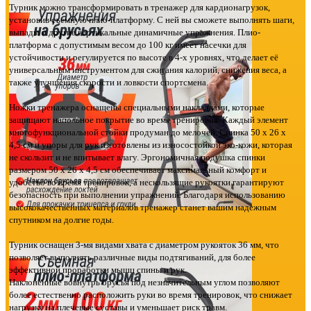
Турник можно трансформировать в тренажер для кардионагрузок,
установив съемную плио-платформу. С ней вы сможете выполнять шаги,
выпады и другие вертикальные динамичные упражнения. Плио-
платформа с допустимым весом до 100 кг имеет насечки для
устойчивости и регулируется по высоте в 4-х уровнях, что делает её
универсальным инструментом для сжигания калорий, снижения веса, а
также улучшения скорости и ловкости спортсмена.
Ножки тренажера оснащены специальными накладками, которые
защищают напольное покрытие во время тренировок. Каждый элемент
многофункциональной стойки продуман до мелочей. Спинка 50 х 26 х
4,5 см и упоры для рук изготовлены из износостойкой эко-кожи, которая
не скользит и не впитывает влагу. Эргономичная подушка спинки
размером 50 х 26 х 4,5 см обеспечивает максимальный комфорт и
удобство во время тренировок, а нескользящие рукоятки гарантируют
безопасность при выполнении упражнений. Благодаря использованию
высококачественных материалов тренажер станет вашим надежным
спутником на долгие годы.
Турник оснащен 3-мя видами хвата с диаметром рукояток 36 мм, что
позволяет выполнять различные виды подтягиваний, для более
эффективной проработки мышц спины и рук.
Наклоненные вовнутрь брусья под незначительным углом позволяют
более естественно расположить руки во время тренировок, что снижает
нагрузку на плечевые суставы и уменьшает риск травм.