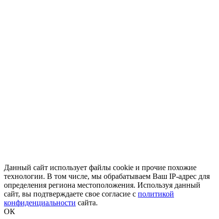
добавить в заказ
8-800-700-10-96
+7-922-298-15-43
+7(343)200-28-58
armssport@v-sport-rus.ru
Сгибание ног лёжа профессиональный тренажер BRON
706
148 222
руб.
Оплата онлайн
добавить в заказ
Основной сайт
GLT PL25 «Разведение рук в стороны, сидя» тренажеры д
109 778
руб.
добавить в заказ
Данный сайт использует файлы cookie и прочие похожие
технологии. В том числе, мы обрабатываем Ваш IP-адрес для
определения региона местоположения. Используя данный
сайт, вы подтверждаете свое согласие с
политикой
конфиденциальности
сайта.
ОК