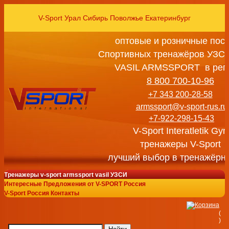
V-Sport Урал Сибирь Поволжье Екатеринбург
оптовые и розничные пос
Спортивных тренажёров УЗСИ
VASIL ARMSSPORT в рег
8 800 700-10-96
+7 343 200-28-58
armssport@v-sport-rus.ru
+7-922-298-15-43
V-Sport Interatletik Gy
тренажеры V-Sport
лучший выбор в тренажёрн
Тренажеры v-sport armssport vasil УЗСИ
Интересные Предложения от V-SPORT Россия
V-Sport Россия Контакты
(
)