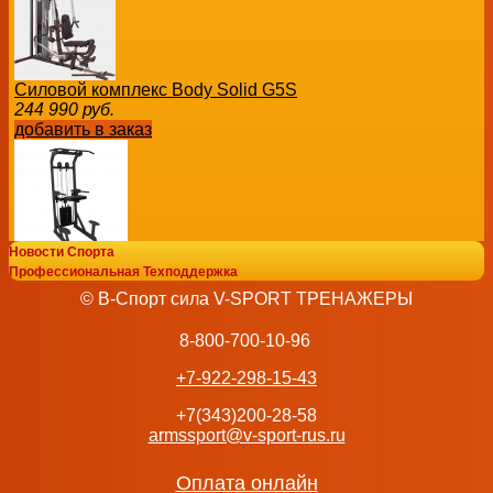
Силовой комплекс Body Solid G5S
244 990
руб.
добавить в заказ
Новости Спорта
Гравитрон профессиональный BRONZE GYM PARTNER M
Профессиональная Техподдержка
176 572
руб.
© В-Спорт сила V-SPORT ТРЕНАЖЕРЫ
добавить в заказ
8-800-700-10-96
+7-922-298-15-43
+7(343)200-28-58
armssport@v-sport-rus.ru
Турник/брусья/пресс Protrain BPL180 (полностью черный) 
68 000
руб.
добавить в заказ
Оплата онлайн