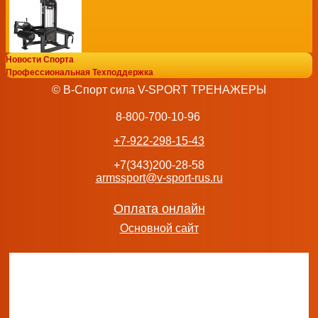
Новости Спорта
Профессиональный силовой тренажер Сгибание ног лежа 
Профессиональная Техподдержка
sportsman
© В-Спорт сила V-SPORT ТРЕНАЖЕРЫ
128 350
руб.
добавить в заказ
8-800-700-10-96
+7-922-298-15-43
+7(343)200-28-58
armssport@v-sport-rus.ru
Профессиональный силовой тренажер Сгибание/разгибани
CP131 vasilgym
Оплата онлайн
133 450
руб.
Основной сайт
добавить в заказ
Турник-пресс-брусья Body Solid Powerline PVKC83