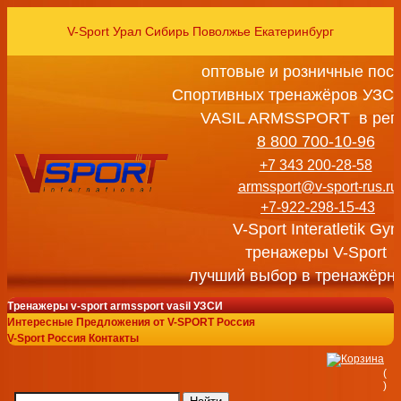
V-Sport Урал Сибирь Поволжье Екатеринбург
оптовые и розничные пос
Спортивных тренажёров УЗСИ
VASIL ARMSSPORT в рег
8 800 700-10-96
+7 343 200-28-58
armssport@v-sport-rus.ru
+7-922-298-15-43
V-Sport Interatletik Gy
тренажеры V-Sport
лучший выбор в тренажёрн
Тренажеры v-sport armssport vasil УЗСИ
Интересные Предложения от V-SPORT Россия
V-Sport Россия Контакты
(
)