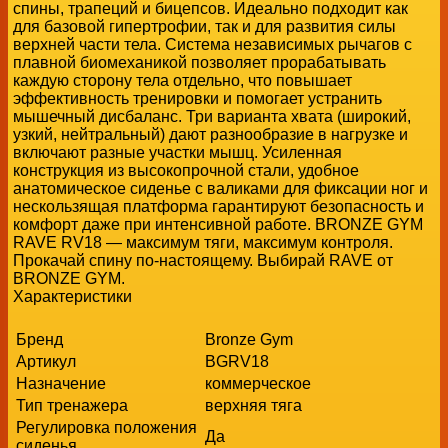
спины, трапеций и бицепсов. Идеально подходит как
для базовой гипертрофии, так и для развития силы
верхней части тела. Система независимых рычагов с
плавной биомеханикой позволяет прорабатывать
каждую сторону тела отдельно, что повышает
эффективность тренировки и помогает устранить
мышечный дисбаланс. Три варианта хвата (широкий,
узкий, нейтральный) дают разнообразие в нагрузке и
включают разные участки мышц. Усиленная
конструкция из высокопрочной стали, удобное
анатомическое сиденье с валиками для фиксации ног и
нескользящая платформа гарантируют безопасность и
комфорт даже при интенсивной работе. BRONZE GYM
RAVE RV18 — максимум тяги, максимум контроля.
Прокачай спину по-настоящему. Выбирай RAVE от
BRONZE GYM.
Характеристики
Бренд
Bronze Gym
Артикул
BGRV18
Назначение
коммерческое
Тип тренажера
верхняя тяга
Регулировка положения
Да
сиденья