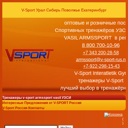
V-Sport Урал Сибирь Поволжье Екатеринбург
оптовые и розничные пос
Спортивных тренажёров УЗСИ
VASIL ARMSSPORT в рег
8 800 700-10-96
+7 343 200-28-58
armssport@v-sport-rus.ru
+7-922-298-15-43
V-Sport Interatletik Gy
тренажеры V-Sport
лучший выбор в тренажёрн
Тренажеры v-sport armssport vasil УЗСИ
Интересные Предложения от V-SPORT Россия
V-Sport Россия Контакты
(
)