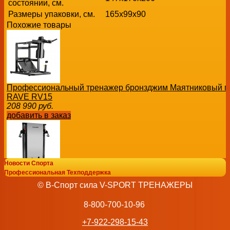
состоянии, см.
Размеры упаковки, см.
165х99x90
Похожие товары
Профессиональный тренажер бронзджим Маятниковый 
RAVE RV15
208 990
руб.
добавить в заказ
Новости Спорта
Профессиональная Техподдержка
Пристенный параллельный блок BRONZE GYM PARTNER
© В-Спорт сила V-SPORT ТРЕНАЖЕРЫ
бронзджим
215 452
руб.
8-800-700-10-96
добавить в заказ
+7-922-298-15-43