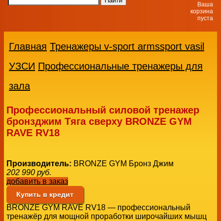
Ваша
корзина
пуста
Главная
Тренажеры v-sport armssport vasil
УЗСИ
Профессиональные тренажеры для
зала
Профессиональный силовой тренажер
бронзджим Тяга сверху BRONZE GYM
RAVE RV18
Производитель:
BRONZE GYM Бронз Джим
202 990
руб.
добавить в заказ
Купить в кредит
BRONZE GYM RAVE RV18 — профессиональный
тренажёр для мощной проработки широчайших мышц