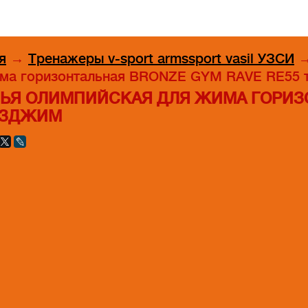
я
→
Тренажеры v-sport armssport vasil УЗСИ
има горизонтальная BRONZE GYM RAVE RE55 
ЬЯ ОЛИМПИЙСКАЯ ДЛЯ ЖИМА ГОРИЗО
НЗДЖИМ