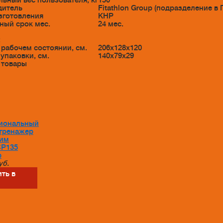
ьный вес пользователя, кг
150
дитель
Fitathlon Group (подразделение в
зготовления
КНР
ный срок мес.
24 мес.
:
 рабочем состоянии, см.
206х128x120
упаковки, см.
140х79x29
 товары
иональный
тренажер
им
CP135
p
уб.
ть в