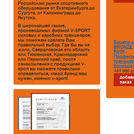
Российском рынке спортивного
оборудования от Екатеринбурга до
Сургута, от Калининграда до
Якутска.
В широчайшей гамме,
производимых фирмой V-SPORT
силовых и аэробных тренажеров,
мы поможем сделать Вам
Бицепс-
правильный выбор. Где бы вы не
BRONZE 
жили, Свердловская это область
RV06
или Тюменская, Краснодарский
Професс
или Пермский край, после
тренаже
ознакомления с продукцией V-
бронздж
sport вы сможете правильно
181 990
р
определиться, какой брэнд вам
добави
нужен, именно v-sport!
заказ