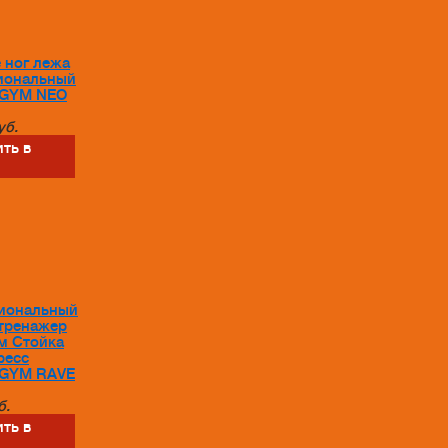
 ног лежа
иональный
GYM NEO
уб.
ть в
иональный
тренажер
м Стойка
ресс
GYM RAVE
б.
ть в