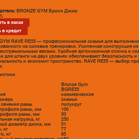
итель:
BRONZE GYM Бронз Джим
б.
ть в заказ
 в кредит
YM RAVE RE55 — профессиональная скамья для выполнения 
ованного на силовые тренировки. Усиленная конструкция из
 экстремальными весами. Удобная эргономичная спинка и си
и для штанги на двух уровнях обеспечивают безопасность и 
альность и экономит пространство. RAVE RE55 — выбор пр
м.
истики
Bronze Gym
BGRE55
ние
коммерческое
ажера
скамьи
 сечения рамы
полукруг
профиля рамы, мм
100
профиля рамы, мм
50
ьная нагрузка, кг
250
ый диаметр диска, мм
51
, кг
77
о, кг
85