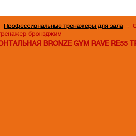
→
Профессиональные тренажеры для зала
→
С
тренажер бронзджим
НТАЛЬНАЯ BRONZE GYM RAVE RE55 