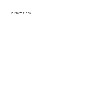
Карта сайта
IP: 216.73.216.69
ТРЕНАЖЕРЫ V-SPORT ARMSSPORT VASIL УЗСИ