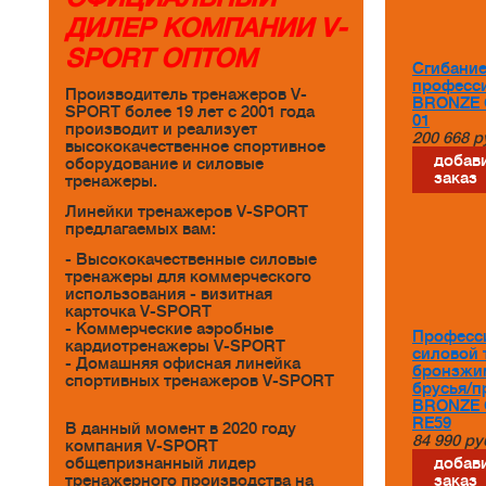
ДИЛЕР КОМПАНИИ V-
SPORT ОПТОМ
Сгибание
професс
Производитель тренажеров V-
BRONZE 
SPORT более 19 лет с 2001 года
01
производит и реализует
200 668
р
высококачественное спортивное
добави
оборудование и силовые
заказ
тренажеры.
Линейки тренажеров V-SPORT
предлагаемых вам:
- Высококачественные силовые
тренажеры для коммерческого
использования - визитная
карточка V-SPORT
- Коммерческие аэробные
Професс
кардиотренажеры V-SPORT
силовой 
- Домашняя офисная линейка
бронзжи
спортивных тренажеров V-SPORT
брусья/п
BRONZE 
RE59
В данный момент в 2020 году
84 990
ру
компания V-SPORT
общепризнанный лидер
добави
тренажерного производства на
заказ