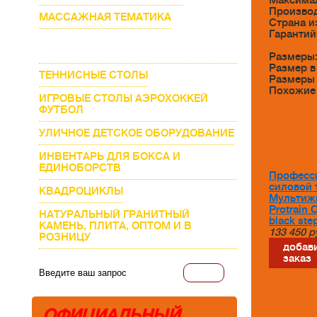
Максимал
Произво
МАССАЖНАЯ ТЕМАТИКА
Страна и
Гарантий
ПРОФЕССИОНАЛЬНЫЕ ТРЕНАЖЕРЫ
ДЛЯ ЗАЛА
Размеры
Размер в
ТЕННИСНЫЕ СТОЛЫ
Размеры 
Похожие
ИГРОВЫЕ СТОЛЫ АЭРОХОККЕЙ
ФУТБОЛ
УЛИЧНОЕ ДЕТСКОЕ ОБОРУДОВАНИЕ
ИНВЕНТАРЬ ДЛЯ БОКСА И
ЕДИНОБОРСТВ
Професс
силовой 
КВАДРОЦИКЛЫ
Мультиж
Protrain 
НАТУРАЛЬНЫЙ ГРАНИТНЫЙ
black ste
КАМЕНЬ, ПЛИТА, ОПТОМ И В
133 450
р
РОЗНИЦУ
добави
заказ
ОФИЦИАЛЬНЫЙ