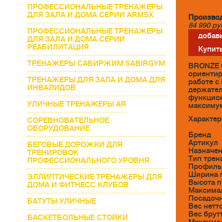
ПРОФЕССИОНАЛЬНЫЕ ТРЕНАЖЕРЫ
ДЛЯ ЗАЛА И ДОМА СЕРИИ ARMSX
Производ
84 990
ру
ПРОФЕССИОНАЛЬНЫЕ ТРЕНАЖЕРЫ
добави
ДЛЯ ЗАЛА И ДОМА СЕРИИ
РЕАБИЛИТАЦИЯ
Купить
ТРЕНАЖЕРЫ САБИРЖИМ SABIRGYM
BRONZE G
ориентир
ТРЕНАЖЕРЫ ДЛЯ ЗАЛА И ДОМА ДЛЯ
работе с
ИНВАЛИДОВ
держател
функцион
УЛИЧНЫЕ ТРЕНАЖЕРЫ AR
максиму
Характер
СОРЕВНОВАТЕЛЬНОЕ
ОБОРУДОВАНИЕ
Бренд
Артикул
БЕГОВЫЕ ДОРОЖКИ ДЛЯ
Назначе
ТРЕНИРОВОК
Тип трен
ПРОФЕССИОНАЛЬНОГО УРОВНЯ
Профиль
Ширина 
ЭЛЛИПТИЧЕСКИЕ ТРЕНАЖЕРЫ ДЛЯ
Высота 
ДОМА И ФИТНЕСС КЛУБОВ
Максимал
Посадочн
БАТУТЫ УЛИЧНЫЕ
Вес нетто
Вес брутт
БАСКЕТБОЛЬНЫЕ СТОЙКИ