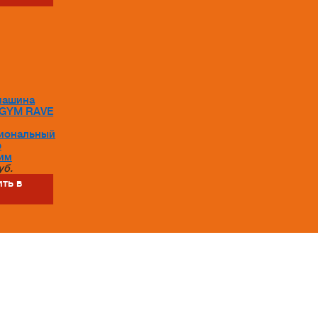
машина
GYM RAVE
иональный
р
им
уб.
ть в