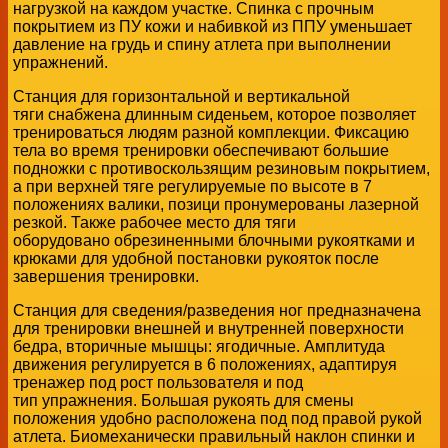
нагрузкой на каждом участке. Спинка с прочным
покрытием из ПУ кожи и набивкой из ППУ уменьшает
давление на грудь и спину атлета при выполнении
упражнений.
Станция для горизонтальной и вертикальной
тяги снабжена длинным сиденьем, которое позволяет
тренироваться людям разной комплекции. Фиксацию
тела во время тренировки обеспечивают большие
подножки c противоскользящим резиновым покрытием,
а при верхней тяге регулируемые по высоте в 7
положениях валики, позици пронумерованы лазерной
резкой. Также рабочее место для тяги
оборудовано обрезиненными блочными рукоятками и
крюками для удобной постановки рукояток после
завершения тренировки.
Станция для сведения/разведения ног предназначена
для тренировки внешней и внутренней поверхности
бедра, вторичные мышцы: ягодичные. Амплитуда
движения регулируется в 6 положениях, адаптируя
тренажер под рост пользователя и под
тип упражнения. Большая рукоять для смены
положения удобно расположена под под правой рукой
атлета. Биомеханически правильный наклон спинки и