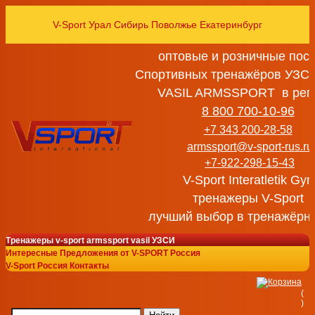
V-Sport Урал Сибирь Поволжье Екатеринбург
оптовые и розничные пос
Спортивных тренажёров УЗСИ
VASIL ARMSSPORT в рег
8 800 700-10-96
+7 343 200-28-58
armssport@v-sport-rus.ru
+7-922-298-15-43
V-Sport Interatletik Gy
тренажеры V-Sport
лучший выбор в тренажёрн
Тренажеры v-sport armssport vasil УЗСИ
Интересные Предложения от V-SPORT Россия
V-Sport Россия Контакты
(
)