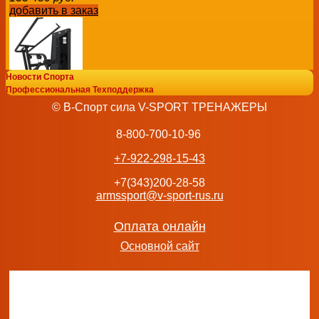
добавить в заказ
Новости Спорта
Профессиональная Техподдержка
Тяга сверху профессиональная BRONZE GYM NEO 35 тр
© В-Спорт сила V-SPORT ТРЕНАЖЕРЫ
221 538
руб.
добавить в заказ
8-800-700-10-96
+7-922-298-15-43
+7(343)200-28-58
armssport@v-sport-rus.ru
Баттерфляй на свободных весах Protrain LFP156 Профе
васил
Оплата онлайн
91 375
руб.
Основной сайт
добавить в заказ