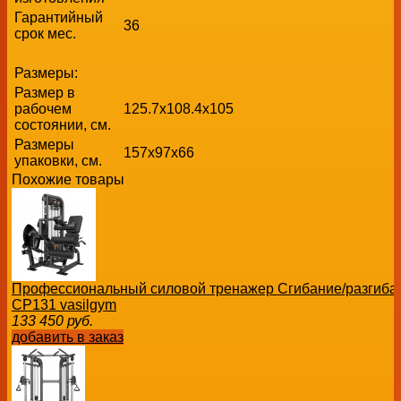
Гарантийный
36
срок мес.
Размеры:
Размер в
рабочем
125.7х108.4x105
состоянии, см.
Размеры
157х97x66
упаковки, см.
Похожие товары
Профессиональный силовой тренажер Сгибание/разгибани
CP131 vasilgym
133 450
руб.
добавить в заказ