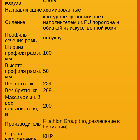
сталь
кожуха
Направляющие
хромированные
контурное эргономичное с
Сиденье
наполнителем из PU поролона и
обивкой из искусственной кожи
Профиль
полукруг
сечения рамы
Ширина
профиля рамы,
100
мм
Высота
профиля рамы,
50
мм
Вес нетто, кг
234
Вес брутто, кг
269
Максимальный
вес
200
пользователя,
кг
Fitathlon Group (подразделение в
Производитель
Германии)
Страна
КНР
изготовления