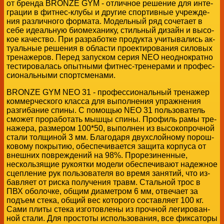
от брен­да BRONZE GYM - от­лич­ное ре­ше­ние для ин­те­
гра­ции в фит­нес-клу­бы и дру­гие спор­тив­ные учре­жде­
ния раз­лич­но­го фор­ма­та. Мо­дель­ный ряд со­че­та­ет в
себе иде­аль­ную био­ме­ха­ни­ку, стиль­ный ди­зайн и вы­со­
кое ка­че­ство. При раз­ра­бот­ке про­дук­та учи­ты­ва­лись ак­
ту­аль­ные ре­ше­ния в об­ла­сти про­ек­ти­ро­ва­ния си­ло­вых
тре­на­же­ров. Пе­ред за­пус­ком се­рия NEO неод­но­крат­но
те­сти­ро­ва­лась опыт­ны­ми фит­нес-тре­не­ра­ми и про­фес­
си­о­наль­ны­ми спортс­ме­на­ми.
BRONZE GYM NEO 31 - про­фес­си­о­наль­ный тре­на­жер
ком­мер­че­ско­го клас­са для вы­пол­не­ния упраж­не­ния
раз­ги­ба­ние спи­ны. С по­мо­щью NEO 31 поль­зо­ва­тель
смо­жет про­ра­бо­тать мыш­цы спи­ны. Про­филь рамы тре­
на­же­ра, раз­ме­ром 100*50, вы­пол­нен из вы­со­ко­проч­ной
ста­ли тол­щи­ной 3 мм. Бла­го­да­ря двух­слой­но­му по­рош­
ко­во­му по­кры­тию, обес­пе­чи­ва­ет­ся за­щи­та кор­пу­са от
внеш­них по­вре­жде­ний на 98%. Про­ре­зи­нен­ные,
несколь­зя­щие ру­ко­ят­ки мо­де­ли обес­пе­чи­ва­ют на­деж­ное
сцеп­ле­ние рук поль­зо­ва­те­ля во вре­мя за­ня­тий, что из­
бав­ля­ет от рис­ка по­лу­че­ния травм. Сталь­ной трос в
ПВХ обо­лоч­ке, об­щим диа­мет­ром 6 мм, от­ве­ча­ет за
подъ­ем сте­ка, об­щий вес ко­то­ро­го со­став­ля­ет 100 кг.
Сами пли­ты сте­ка из­го­тов­ле­ны из проч­ной ле­ги­ро­ван­
ной ста­ли. Для про­сто­ты ис­поль­зо­ва­ния, все фик­са­то­ры