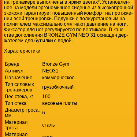
на тре­на­же­ре вы­пол­не­ны в яр­ких цве­тах*. Уста­нов­лен­
ное на мо­де­ли эр­го­но­мич­ное си­де­нье из вы­со­ко­проч­ной
эко­ко­жи га­ран­ти­ру­ет по­вы­шен­ный ком­форт на про­тя­же­
нии всей тре­ни­ров­ки. По­душ­ки с по­ли­уре­та­но­вым на­
пол­ни­те­лем мак­си­маль­но смяг­ча­ют дав­ле­ние на ноги.
Фик­са­тор для ног ре­гу­ли­ру­ет­ся по вер­ти­ка­ли. В ка­че­
стве до­пол­не­ния BRONZE GYM NEO 31 осна­щен дер­
жа­те­лем для бу­тыл­ки с во­дой.
Характеристики
Бренд
Bronze Gym
Артикул
NEO31
Назначение
коммерческое
Тип силовых
грузоблочный
тренажеров
Вес стека, кг
100
Тип стека
весовые плиты
Диаметр троса,
6
мм
Материал
сталь
троса
Материал