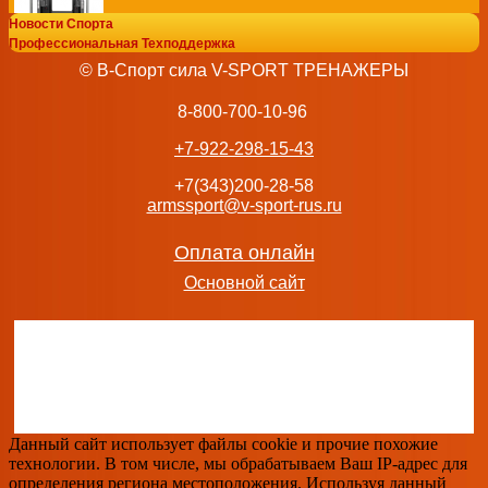
Новости Спорта
Профессиональная Техподдержка
ДВОЙНОЙ БЛОК REALLEADER FM-2001 спортивные това
© В-Спорт сила V-SPORT ТРЕНАЖЕРЫ
безнал
259 450
руб.
8-800-700-10-96
добавить в заказ
+7-922-298-15-43
+7(343)200-28-58
armssport@v-sport-rus.ru
BRONZE GYM BR-1007 Скамья Скотта
Оплата онлайн
45 892
руб.
Основной сайт
добавить в заказ
Профессиональный тренажер Глют-машина на свободных 
LFP217 узси
Данный сайт использует файлы cookie и прочие похожие
114 750
руб.
технологии. В том числе, мы обрабатываем Ваш IP-адрес для
добавить в заказ
определения региона местоположения. Используя данный