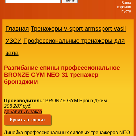
Ваша
корзина
пуста
Главная
Тренажеры v-sport armssport vasil
УЗСИ
Профессиональные тренажеры для
зала
Разгибание спины профессиональное
BRONZE GYM NEO 31 тренажер
бронзджим
Производитель:
BRONZE GYM Бронз Джим
206 287
руб.
добавить в заказ
Купить в кредит
Ли­ней­ка про­фес­си­о­наль­ных си­ло­вых тре­на­же­ров NEO