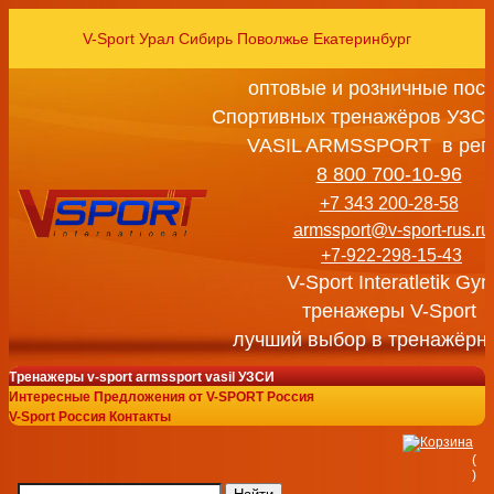
V-Sport Урал Сибирь Поволжье Екатеринбург
оптовые и розничные пос
Спортивных тренажёров УЗСИ
VASIL ARMSSPORT в рег
8 800 700-10-96
+7 343 200-28-58
armssport@v-sport-rus.ru
+7-922-298-15-43
V-Sport Interatletik Gy
тренажеры V-Sport
лучший выбор в тренажёрн
Тренажеры v-sport armssport vasil УЗСИ
Интересные Предложения от V-SPORT Россия
V-Sport Россия Контакты
(
)