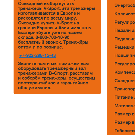
Очевидный выбор купить
Энергосб
тренажёры V-Sport, эти тренажеры
изготавливаются в Европе и
Количест
расходятся по всему миру.
Регулиро
Очевидно купить V-Sport на
границе Европы и Азии именно в
Педали а
Екатеринбурге уже на нашем
складе. 8-800-700-10-96
Педальны
бесплатный звонок. Тренажёры
оптом и по рознице.
Ремешки 
+7-922-298-15-43
Подшипни
Звоните нам и мы поможем вам
Регулиро
оборудовать тренажерный зал
Компенса
тренажерами В-Спорт, расставим
и соберём тренажеры, осуществим
Складная
постгарантийное и гарантийное
обслуживание.
Транспор
Питание 
Материал
Размер в
Размер в
Габариты 