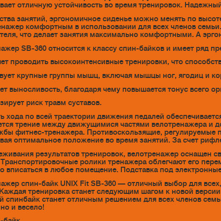
вает отличную устойчивость во время тренировок. Надежны
ства занятий, эргономичное сиденье можно менять по высоте
енажер комфортным в использовании для всех членов семьи.
теля, что делает занятия максимально комфортными. А эрг
ажер SB-360 относится к классу спин-байков и имеет ряд п
яет проводить высокоинтенсивные тренировки, что способст
твует крупные группы мышц, включая мышцы ног, ягодиц и ко
ает выносливость, благодаря чему повышается тонус всего ор
зирует риск травм суставов.
ь хода по всей траектории движения педалей обеспечивает
тся трение между движущимися частями велотренажера и до
жбы фитнес-тренажера. Противоскользящие, регулируемые 
вая оптимальное положение во время занятий. За счет рифле
еживания результатов тренировок, велотренажер оснащен св
 Транспортировочные ролики тренажера облегчают его перем
о вписаться в любое помещение. Подставка под электронны
ажер спин-байк UNIX Fit SB-360 — отличный выбор для всех
 Каждая тренировка станет следующим шагом к новой версии 
 спинбайк станет отличным решением для всех членов семьи
но и весело!
-байк