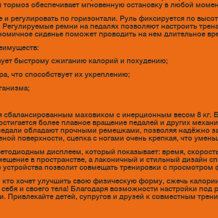
й тормоз обеспечивает мгновенную остановку в любой моме
 и регулировать по горизонтали. Руль фиксируется по высот
 Регулируемые ремни на педалях позволяют настроить трен
ономичное сиденье поможет проводить на нем длительное вр
реимуществ:
вует быстрому сжиганию калорий и похудению;
ра, что способствует их укреплению;
ганизма;
ся сбалансированным маховиком с инерционным весом 8 кг.
стигается более плавное вращение педалей и других механ
педали обладают прочными ремешками, позволяя надёжно з
ной поверхности, сцепка с ногами очень крепкая, что умень
етодиодным дисплеем, который показывает: время, скорость
ещение в пространстве, а лаконичный и стильный дизайн сп
е устройства позволит совмещать тренировки с просмотром 
, кто хочет улучшить свою физическую форму, сжечь калории
себя и своего тела! Благодаря возможности настройки под 
. Привлекайте детей, супругов и друзей к совместным трени