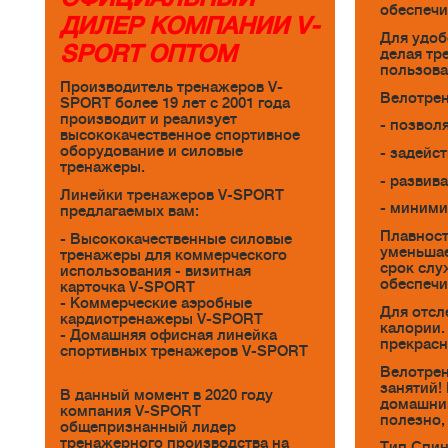
обеспечи
ДИЛЕР КОМПАНИИ V-
Для удоб
SPORT ОПТОМ
делая тр
пользова
Производитель тренажеров V-
Велотрен
SPORT более 19 лет с 2001 года
производит и реализует
- позвол
высококачественное спортивное
оборудование и силовые
- задейс
тренажеры.
- развив
Линейки тренажеров V-SPORT
- миними
предлагаемых вам:
Плавност
- Высококачественные силовые
уменьшае
тренажеры для коммерческого
срок слу
использования - визитная
обеспечи
карточка V-SPORT
- Коммерческие аэробные
Для отсл
кардиотренажеры V-SPORT
калории.
- Домашняя офисная линейка
прекрасн
спортивных тренажеров V-SPORT
Велотрен
занятий!
В данный момент в 2020 году
домашний
компания V-SPORT
полезно, 
общепризнанный лидер
тренажерного производства на
Тип Спин