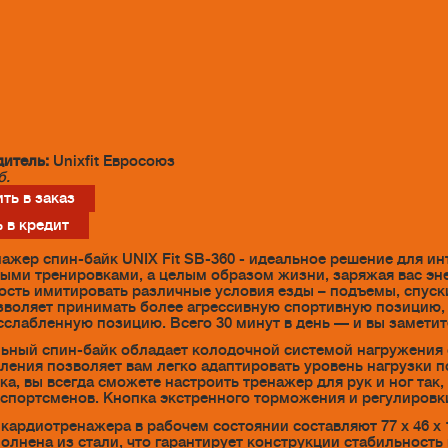
итель:
Unixfit Евросоюз
б.
ть в заказ
 в кредит
ажер спин-байк UNIX Fit SB-360 - идеальное решение для ин
ыми тренировками, а целым образом жизни, заряжая вас эне
сть имитировать различные условия езды – подъемы, спуск
зволяет принимать более агрессивную спортивную позицию, 
сслабленную позицию. Всего 30 минут в день — и вы заметит
ьный спин-байк обладает колодочной системой нагружения 
ления позволяет вам легко адаптировать уровень нагрузки п
ка, вы всегда сможете настроить тренажер для рук и ног так,
спортсменов. Кнопка экстренного торможения и регулировк
кардиотренажера в рабочем состоянии составляют 77 x 46 x 1
олнена из стали, что гарантирует конструкции стабильность