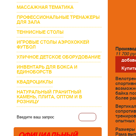
МАССАЖНАЯ ТЕМАТИКА
ПРОФЕССИОНАЛЬНЫЕ ТРЕНАЖЕРЫ
ДЛЯ ЗАЛА
ТЕННИСНЫЕ СТОЛЫ
ИГРОВЫЕ СТОЛЫ АЭРОХОККЕЙ
ФУТБОЛ
Производ
11 700
ру
УЛИЧНОЕ ДЕТСКОЕ ОБОРУДОВАНИЕ
добави
ИНВЕНТАРЬ ДЛЯ БОКСА И
Купить
ЕДИНОБОРСТВ
Велотрен
КВАДРОЦИКЛЫ
спортивн
возможно
НАТУРАЛЬНЫЙ ГРАНИТНЫЙ
байка по
КАМЕНЬ, ПЛИТА, ОПТОМ И В
более ра
РОЗНИЦУ
Вертикал
сопротив
трениров
опытных 
Размеры 
ОФИЦИАЛЬНЫЙ
Рама вып