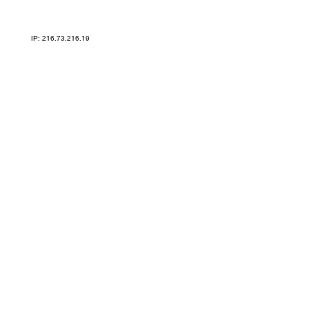
Карта сайта
IP: 216.73.216.19
ТРЕНАЖЕРЫ V-SPORT ARMSSPORT VASIL УЗСИ