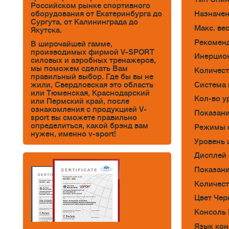
Российском рынке спортивного
оборудования от Екатеринбурга до
Назначен
Сургута, от Калининграда до
Макс. вес
Якутска.
Рекоменд
В широчайшей гамме,
производимых фирмой V-SPORT
Инерцион
силовых и аэробных тренажеров,
мы поможем сделать Вам
Количест
правильный выбор. Где бы вы не
Система 
жили, Свердловская это область
или Тюменская, Краснодарский
Кол-во у
или Пермский край, после
ознакомления с продукцией V-
Показани
sport вы сможете правильно
определиться, какой брэнд вам
Режимы 
нужен, именно v-sport!
Уровень 
Дисплей 
Показани
Количест
Цвет Че
Консоль
Язык кон