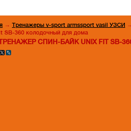
я
→
Тренажеры v-sport armssport vasil УЗСИ
it SB-360 колодочный для дома
ТРЕНАЖЕР СПИН-БАЙК UNIX FIT SB-3