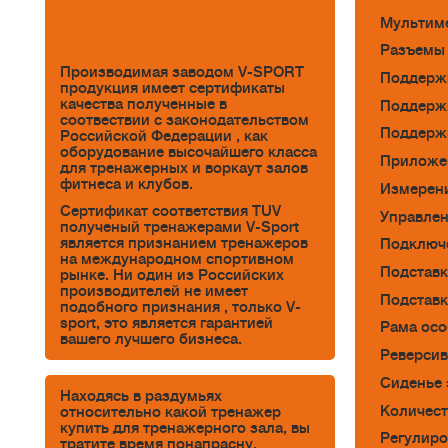
Мультиме
Разъемы 
Производимая заводом V-SPORT
Поддержк
продукция имеет сертификаты
качества полученные в
Поддержк
соотвествии с законодательством
Поддержк
Российской Федерации , как
оборудование высочайшего класса
Приложен
для тренажерных и воркаут залов
фитнеса и клубов.
Измерени
Сертификат соответствия TUV
Управлен
полученый тренажерами V-Sport
является признанием тренажеров
Подключе
на международном спортивном
Подставк
рынке. Ни один из Российских
производителей не имеет
Подставк
подобного признания , только V-
sport, это является гарантией
Рама осо
вашего лучшего бизнеса.
Реверсив
Сиденье 
Находясь в раздумьях
Количест
относительно какой тренажер
купить для тренажерного зала, вы
Регулиро
тратите время понапрасну.