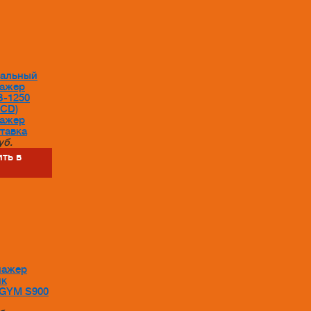
тальный
нажер
B-1250
LCD)
нажер
тавка
уб.
ть в
нажер
йк
GYM S900