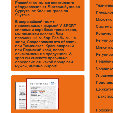
Российском рынке спортивного
Техничес
оборудования от Екатеринбурга до
Сургута, от Калининграда до
Инерцион
Якутска.
Маховик 
В широчайшей гамме,
производимых фирмой V-SPORT
Система 
силовых и аэробных тренажеров,
Количест
мы поможем сделать Вам
правильный выбор. Где бы вы не
Регулиро
жили, Свердловская это область
или Тюменская, Краснодарский
Максимал
или Пермский край, после
ознакомления с продукцией V-
Регулиро
sport вы сможете правильно
Педальн
определиться, какой брэнд вам
нужен, именно v-sport!
Складная
Управлен
Подставк
Держател
Транспор
Похожие