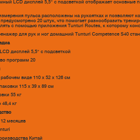
ный LCD дисплей 5,5" с подсветкой отображает основные пара
измерения пульса расположены на рукоятках и позволяют ко
предусмотрено 20 штук, что помогает разнообразить трени
лять с помощью приложения Tunturi Routes, к которому кон
енажер для рук и ног домашний Tunturi Competence S40 ст
едиа
LCD дисплей 5,5" с подсветкой
во программ 20
ы
рабочем виде 110 х 52 х 126 см
аковки 115 х 39 х 89 см
вки 55 кг
 48,4 кг
дство
 12 месяцев
nturi
роизводства Китай