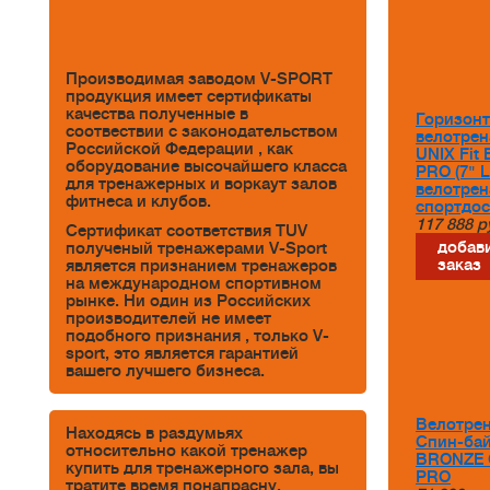
Производимая заводом V-SPORT
продукция имеет сертификаты
качества полученные в
Горизон
соотвествии с законодательством
велотре
Российской Федерации , как
UNIX Fit 
оборудование высочайшего класса
PRO (7" 
для тренажерных и воркаут залов
велотре
фитнеса и клубов.
спортдос
117 888
р
Сертификат соответствия TUV
добави
полученый тренажерами V-Sport
заказ
является признанием тренажеров
на международном спортивном
рынке. Ни один из Российских
производителей не имеет
подобного признания , только V-
sport, это является гарантией
вашего лучшего бизнеса.
Велотре
Находясь в раздумьях
Спин-ба
относительно какой тренажер
BRONZE 
купить для тренажерного зала, вы
PRO
тратите время понапрасну.