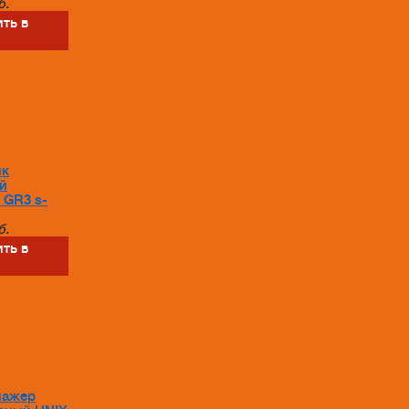
б.
ть в
йк
й
 GR3 s-
б.
ть в
нажер