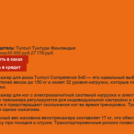
итель:
Tunturi Тунтури Финляндия
ена:
55 555
руб.
27 778
руб.
ть в заказ
 в кредит
ажер для дома Tunturi Competence S40 — это идеальный выб
телей весом до 150 кг и имеет 32 уровня нагрузки, которые 
ки.
ажер для ног с электромагнитной системой нагрузки и элек
 тренажера регулируются для индивидуальной настройки и
е и предотвращают скольжение ног во время тренировки. Тр
 одним нажатием.
ный вес маховика велотренажера составляет 17 кг, что обе
у при посадке и спуске. Транспортировочные ролики позвол