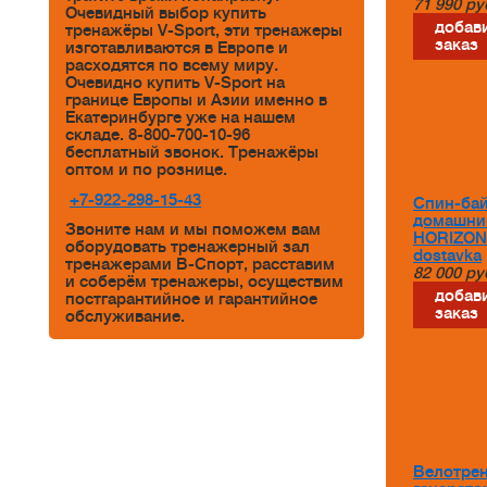
71 990
ру
Очевидный выбор купить
добави
тренажёры V-Sport, эти тренажеры
заказ
изготавливаются в Европе и
расходятся по всему миру.
Очевидно купить V-Sport на
границе Европы и Азии именно в
Екатеринбурге уже на нашем
складе. 8-800-700-10-96
бесплатный звонок. Тренажёры
оптом и по рознице.
+7-922-298-15-43
Спин-ба
домашни
Звоните нам и мы поможем вам
HORIZON
оборудовать тренажерный зал
dostavka
тренажерами В-Спорт, расставим
82 000
ру
и соберём тренажеры, осуществим
добави
постгарантийное и гарантийное
заказ
обслуживание.
Велотре