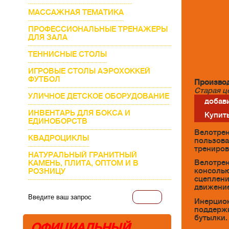
МАССАЖНАЯ ТЕМАТИКА
ПРОФЕССИОНАЛЬНЫЕ ТРЕНАЖЕРЫ
ДЛЯ ЗАЛА
ТЕННИСНЫЕ СТОЛЫ
ИГРОВЫЕ СТОЛЫ АЭРОХОККЕЙ
ФУТБОЛ
Производ
Старая ц
УЛИЧНОЕ ДЕТСКОЕ ОБОРУДОВАНИЕ
добави
ИНВЕНТАРЬ ДЛЯ БОКСА И
Купить
ЕДИНОБОРСТВ
Велотрен
КВАДРОЦИКЛЫ
пользова
трениров
НАТУРАЛЬНЫЙ ГРАНИТНЫЙ
Велотрен
КАМЕНЬ, ПЛИТА, ОПТОМ И В
консолью
РОЗНИЦУ
сцеплени
движение
Инерцион
поддержк
бутылки.
ОФИЦИАЛЬНЫЙ