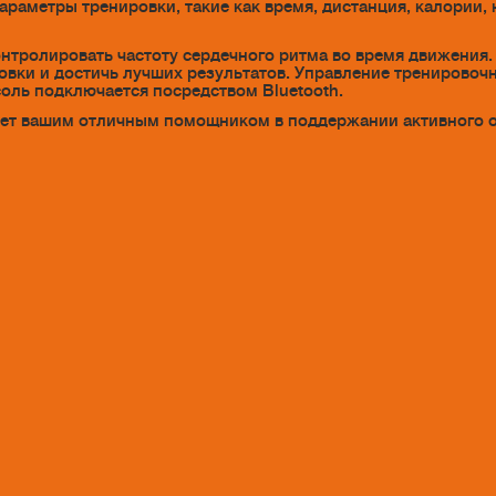
метры тренировки, такие как время, дистанция, калории, на
нтролировать частоту сердечного ритма во время движения
ровки и достичь лучших результатов. Управление тренирово
соль подключается посредством Bluetooth.
анет вашим отличным помощником в поддержании активного о