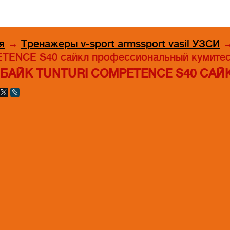
я
→
Тренажеры v-sport armssport vasil УЗСИ
TENCE S40 сайкл профессиональный кумите
БАЙК TUNTURI COMPETENCE S40 СА