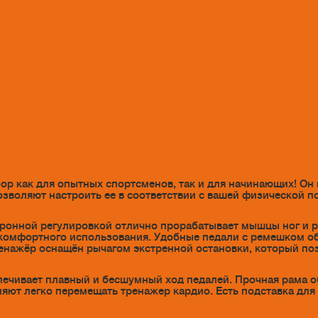
ор как для опытных спортсменов, так и для начинающих! Он
позволяют настроить ее в соответствии с вашей физической 
тронной регулировкой отлично прорабатывает мышцы ног и ру
 комфортного использования. Удобные педали с ремешком о
енажёр оснащён рычагом экстренной остановки, который по
спечивает плавный и бесшумный ход педалей. Прочная рама 
яют легко перемещать тренажер кардио. Есть подставка для