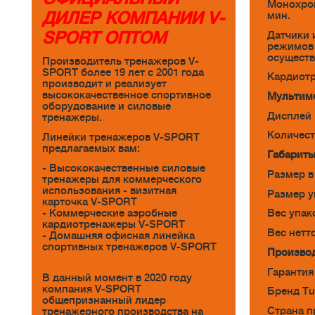
Монохром
ДИЛЕР КОМПАНИИ V-
мин.
SPORT ОПТОМ
Датчики 
режимов 
осуществ
Производитель тренажеров V-
SPORT более 19 лет с 2001 года
Кардиотр
производит и реализует
высококачественное спортивное
Мультим
оборудование и силовые
Дисплей 
тренажеры.
Количест
Линейки тренажеров V-SPORT
предлагаемых вам:
Габарит
- Высококачественные силовые
Размер в 
тренажеры для коммерческого
использования - визитная
Размер уп
карточка V-SPORT
- Коммерческие аэробные
Вес упако
кардиотренажеры V-SPORT
Вес нетто
- Домашняя офисная линейка
спортивных тренажеров V-SPORT
Произво
Гарантия
В данный момент в 2020 году
компания V-SPORT
Бренд Tu
общепризнанный лидер
Страна п
тренажерного производства на