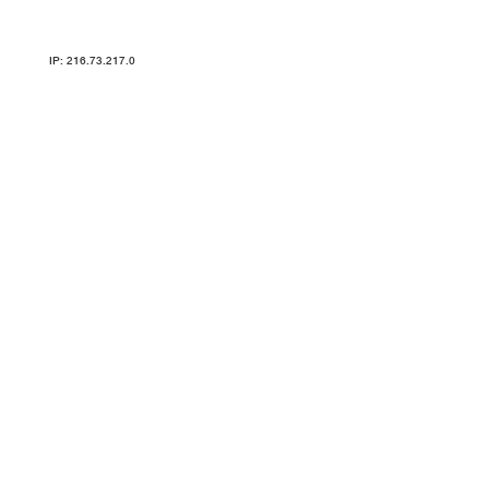
Карта сайта
IP: 216.73.217.0
ТРЕНАЖЕРЫ V-SPORT ARMSSPORT VASIL УЗСИ