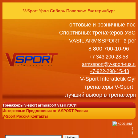
V-Sport Урал Сибирь Поволжье Екатеринбург
оптовые и розничные пос
Спортивных тренажёров УЗСИ
VASIL ARMSSPORT в рег
8 800 700-10-96
+7 343 200-28-58
armssport@v-sport-rus.ru
+7-922-298-15-43
V-Sport Interatletik Gy
тренажеры V-Sport
лучший выбор в тренажёрн
Тренажеры v-sport armssport vasil УЗСИ
Интересные Предложения от V-SPORT Россия
V-Sport Россия Контакты
(
)