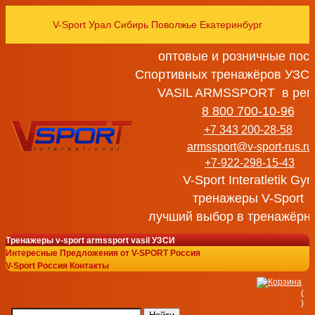
V-Sport Урал Сибирь Поволжье Екатеринбург
оптовые и розничные пос
Спортивных тренажёров УЗСИ
VASIL ARMSSPORT в рег
8 800 700-10-96
+7 343 200-28-58
armssport@v-sport-rus.ru
+7-922-298-15-43
V-Sport Interatletik Gy
тренажеры V-Sport
лучший выбор в тренажёрн
Тренажеры v-sport armssport vasil УЗСИ
Интересные Предложения от V-SPORT Россия
V-Sport Россия Контакты
(
)