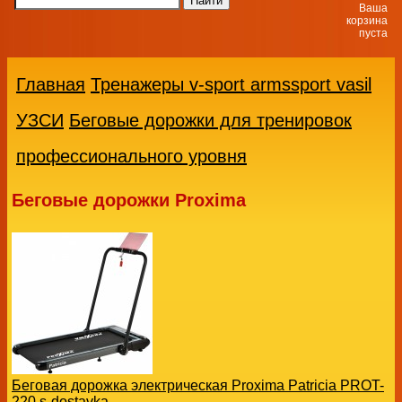
Ваша
корзина
пуста
Главная
Тренажеры v-sport armssport vasil
УЗСИ
Беговые дорожки для тренировок
профессионального уровня
Беговые дорожки Proxima
Беговая дорожка электрическая Proxima Patricia PROT-
220 s-dostavka