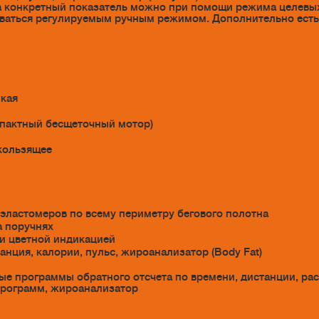
на конкретный показатель можно при помощи режима целевых
ваться регулируемым ручным режимом. Дополнительно есть
нкая
(компактный бесщеточный мотор)
кользящее
эластомеров по всему периметру бегового полотна
а поручнях
 и цветной индикацией
танция, калории, пульс, жироанализатор (Body Fat)
ые программы обратного отсчета по времени, дистанции, рас
программ, жироанализатор