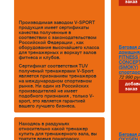
заказ
Производимая заводом V-SPORT
продукция имеет сертификаты
качества полученные в
соотвествии с законодательством
Российской Федерации , как
Беговая 
оборудование высочайшего класса
домашня
для тренажерных и воркаут залов
FITNESS 
фитнеса и клубов.
CONCEP
Сертификат соответствия TUV
(SMOKY)
полученый тренажерами V-Sport
спортдос
является признанием тренажеров
72 990
ру
на международном спортивном
добави
рынке. Ни один из Российских
заказ
производителей не имеет
подобного признания , только V-
sport, это является гарантией
вашего лучшего бизнеса.
Находясь в раздумьях
относительно какой тренажер
купить для тренажерного зала, вы
Беговая 
тратите время понапрасну.
OXYGEN 