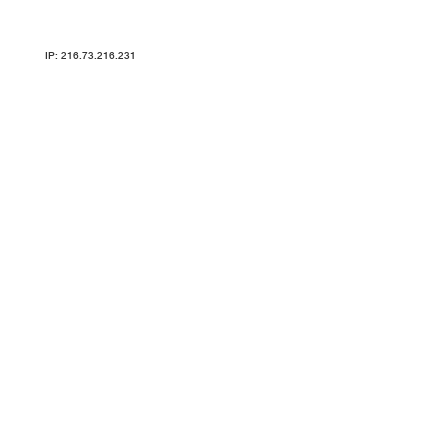
Карта сайта
IP: 216.73.216.231
ТРЕНАЖЕРЫ V-SPORT ARMSSPORT VASIL УЗСИ