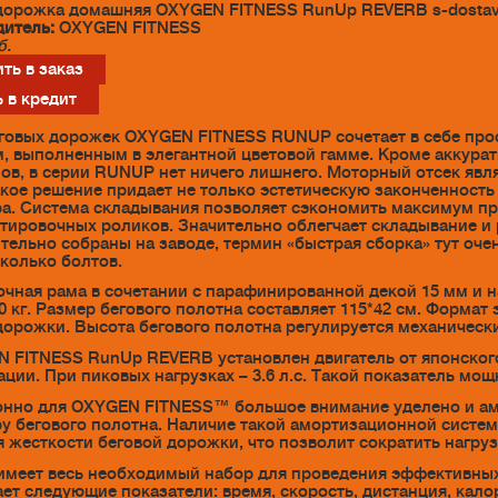
дорожка домашняя OXYGEN FITNESS RunUp REVERB s-dosta
итель:
OXYGEN FITNESS
б.
ть в заказ
 в кредит
говых дорожек OXYGEN FITNESS RUNUP сочетает в себе про
, выполненным в элегантной цветовой гамме. Кроме аккура
ов, в серии RUNUP нет ничего лишнего. Моторный отсек явля
акое решение придает не только эстетическую законченност
а. Система складывания позволяет сэкономить максимум про
тировочных роликов. Значительно облегчает складывание и
тельно собраны на заводе, термин «быстрая сборка» тут очен
сколько болтов.
чная рама в сочетании с парафинированной декой 15 мм и 
10 кг. Размер бегового полотна составляет 115*42 см. Форма
дорожки. Высота бегового полотна регулируется механически 
 FITNESS RunUp REVERB установлен двигатель от японского пр
ации. При пиковых нагрузках – 3.6 л.с. Такой показатель мощ
нно для OXYGEN FITNESS™ большое внимание уделено и амо
у бегового полотна. Наличие такой амортизационной систем
 жесткости беговой дорожки, что позволит сократить нагруз
меет весь необходимый набор для проведения эффективных
ет следующие показатели: время, скорость, дистанция, кало