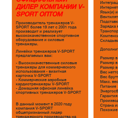
Интеграц
ДИЛЕР КОМПАНИИ V-
Интернет
Язык(и) 
SPORT ОПТОМ
Вентиля
Подставк
Производитель тренажеров V-
Зарядка 
SPORT более 19 лет с 2001 года
Транспо
производит и реализует
высококачественное спортивное
Компенса
оборудование и силовые
Складыв
тренажеры.
Дополни
Линейки тренажеров V-SPORT
предлагаемых вам:
Размер в
Размер в
- Высококачественные силовые
тренажеры для коммерческого
Размер в
использования - визитная
Вес нетт
карточка V-SPORT
Вес брут
- Коммерческие аэробные
Макс. ве
кардиотренажеры V-SPORT
Питание
- Домашняя офисная линейка
Энергос
спортивных тренажеров V-SPORT
Гарантия
Произво
В данный момент в 2020 году
Страна и
компания V-SPORT
Похожие
общепризнанный лидер
тренажерного производства на