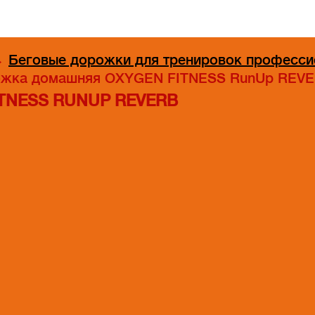
→
Беговые дорожки для тренировок професси
жка домашняя OXYGEN FITNESS RunUp REVER
TNESS RUNUP REVERB