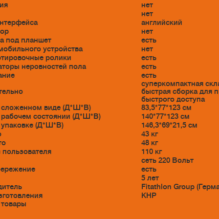
ия
нет
нет
интерфейса
английский
тор
нет
а под планшет
есть
мобильного устройства
нет
ртировочные ролики
есть
торы неровностей пола
есть
ание
есть
суперкомпактная скл
тельно
быстрая сборка для 
быстрого доступа
 сложенном виде (Д*Ш*В)
83,5*77*123 см
 рабочем состоянии (Д*Ш*В)
140*77*123 см
 упаковке (Д*Ш*В)
146,3*69*21,5 см
о
43 кг
то
48 кг
с пользователя
110 кг
сеть 220 Вольт
бережение
есть
5 лет
дитель
Fitathlon Group (Герм
зготовления
КНР
 товары