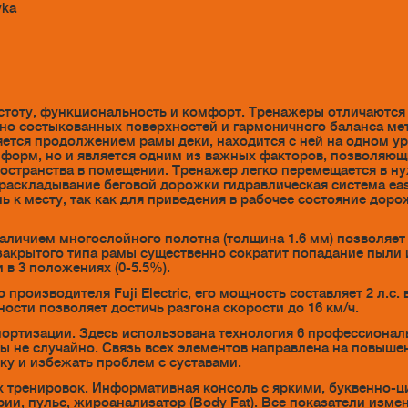
vka
стоту, функциональность и комфорт. Тренажеры отличаютс
тно состыкованных поверхностей и гармоничного баланса ме
ется продолжением рамы деки, находится с ней на одном ур
ь форм, но и является одним из важных факторов, позволяю
странства в помещении. Тренажер легко перемещается в нуж
 раскладывание беговой дорожки гидравлическая система 
ь к месту, так как для приведения в рабочее состояние дор
наличием многослойного полотна (толщина 1.6 мм) позволяе
т закрытого типа рамы существенно сократит попадание пыли 
в 3 положениях (0-5.5%).
оизводителя Fuji Electric, его мощность составляет 2 л.с.
ности позволяет достичь разгона скорости до 16 км/ч.
ртизации. Здесь использована технология 6 профессионал
ы не случайно. Связь всех элементов направлена на повыше
ку и избежать проблем с суставами.
 тренировок. Информативная консоль с яркими, буквенно-
рии, пульс, жироанализатор (Body Fat). Все показатели из