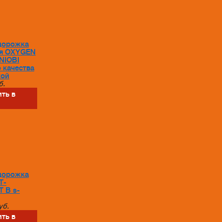
дорожка
я OXYGEN
NIOBI
 качества
кой
б.
ть в
дорожка
T-
 B s-
уб.
ть в