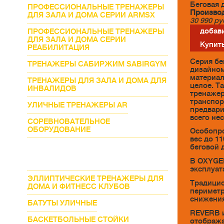
Беговая 
ПРОФЕССИОНАЛЬНЫЕ ТРЕНАЖЕРЫ
Производ
ДЛЯ ЗАЛА И ДОМА СЕРИИ ARMSX
30 990
ру
добави
ПРОФЕССИОНАЛЬНЫЕ ТРЕНАЖЕРЫ
ДЛЯ ЗАЛА И ДОМА СЕРИИ
Купить
РЕАБИЛИТАЦИЯ
Серия бе
ТРЕНАЖЕРЫ САБИРЖИМ SABIRGYM
дизайном
материал
ТРЕНАЖЕРЫ ДЛЯ ЗАЛА И ДОМА ДЛЯ
целое. Т
ИНВАЛИДОВ
тренажер
транспор
УЛИЧНЫЕ ТРЕНАЖЕРЫ AR
предвари
всего не
СОРЕВНОВАТЕЛЬНОЕ
ОБОРУДОВАНИЕ
Особопро
вес до 1
БЕГОВЫЕ ДОРОЖКИ ДЛЯ
беговой 
ТРЕНИРОВОК
В OXYGEN
ПРОФЕССИОНАЛЬНОГО УРОВНЯ
эксплуат
ЭЛЛИПТИЧЕСКИЕ ТРЕНАЖЕРЫ ДЛЯ
Традицио
ДОМА И ФИТНЕСС КЛУБОВ
периметр
снижения
БАТУТЫ УЛИЧНЫЕ
REVERB и
БАСКЕТБОЛЬНЫЕ СТОЙКИ
отобража