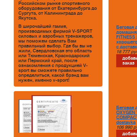
Российском рынке спортивного
оборудования от Екатеринбурга до
Сургута, от Калининграда до
Якутска.
В широчайшей гамме,
Беговая 
производимых фирмой V-SPORT
домашня
силовых и аэробных тренажеров,
FITNESS 
мы поможем сделать Вам
хорошего
правильный выбор. Где бы вы не
с достав
жили, Свердловская это область
18 777
ру
или Тюменская, Краснодарский
добави
или Пермский край, после
заказ
ознакомления с продукцией V-
sport вы сможете правильно
определиться, какой брэнд вам
нужен, именно v-sport!
Беговая 
OXYGEN 
COMPACT
dostavka
106 990
р
добави