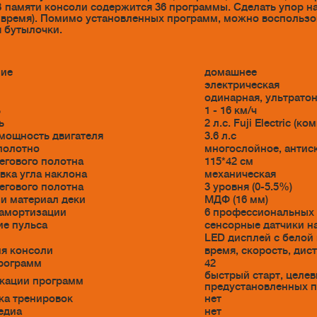
В памяти консоли содержится 36 программы. Сделать упор 
 время). Помимо установленных программ, можно воспользо
я бутылочки.
ние
домашнее
электрическая
одинарная, ультрато
ь
1 - 16 км/ч
ь
2 л.с. Fuji Electric 
мощность двигателя
3.6 л.с
полотно
многослойное, антис
егового полотна
115*42 см
вка угла наклона
механическая
егового полотна
3 уровня (0-5.5%)
и материал деки
МДФ (16 мм)
 амортизации
6 профессиональных 
е пульса
сенсорные датчики н
LED дисплей с белой
я консоли
время, скорость, дис
рограмм
42
быстрый старт, целев
кации программ
предустановленных 
ка тренировок
нет
едиа
нет