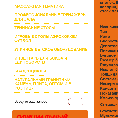
кнопок. 
МАССАЖНАЯ ТЕМАТИКА
калории,
отсек дл
ПРОФЕССИОНАЛЬНЫЕ ТРЕНАЖЕРЫ
ДЛЯ ЗАЛА
Назначе
ТЕННИСНЫЕ СТОЛЫ
Тип
Рама
ИГРОВЫЕ СТОЛЫ АЭРОХОККЕЙ
ФУТБОЛ
Скорост
Двигател
УЛИЧНОЕ ДЕТСКОЕ ОБОРУДОВАНИЕ
Пиковая 
Беговое 
ИНВЕНТАРЬ ДЛЯ БОКСА И
Размер б
ЕДИНОБОРСТВ
Регулиро
Наклон б
КВАДРОЦИКЛЫ
Толщина 
Система
НАТУРАЛЬНЫЙ ГРАНИТНЫЙ
Измерени
КАМЕНЬ, ПЛИТА, ОПТОМ И В
РОЗНИЦУ
Консоль
Показани
Кол-во п
Специфи
Статисти
ОФИЦИАЛЬНЫЙ
Мультим