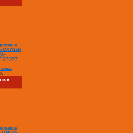
дорожка
я OXYGEN
M-
T SPORT
тавка
б.
ть в
дорожка
FITNESS