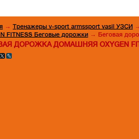
я
→
Тренажеры v-sport armssport vasil УЗСИ
N FITNESS Беговые дорожки
→
Беговая доро
ВАЯ ДОРОЖКА ДОМАШНЯЯ OXYGEN FI