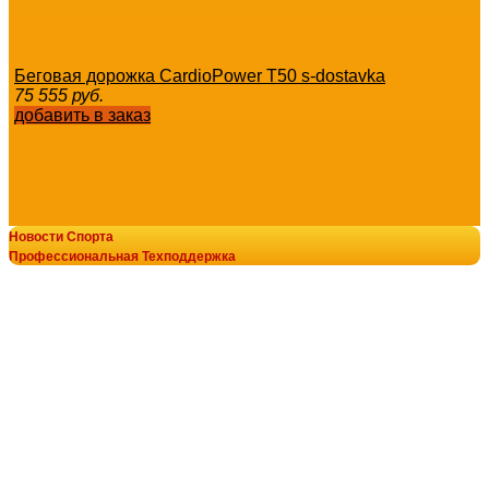
Беговая дорожка CardioPower T50 s-dostavka
75 555
руб.
добавить в заказ
Новости Спорта
Беговая дорожка CardioPower PRO CT200 s-dostavka
Профессиональная Техподдержка
184 790
руб.
© В-Спорт сила V-SPORT ТРЕНАЖЕРЫ
добавить в заказ
8-800-700-10-96
+7-922-298-15-43
+7(343)200-28-58
armssport@v-sport-rus.ru
Беговая дорожка CardioPower Masters 3 sportsman
104 900
руб.
добавить в заказ
Оплата онлайн