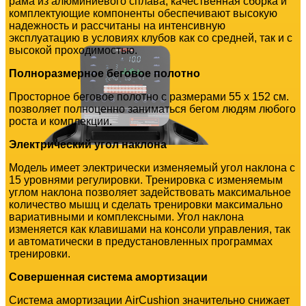
рама из алюминиевого сплава, качественная сборка и
комплектующие компоненты обеспечивают высокую
надежность и рассчитаны на интенсивную
эксплуатацию в условиях клубов как со средней, так и с
высокой проходимостью.
Полноразмерное беговое полотно
Просторное беговое полотно с размерами 55 х 152 см.
позволяет полноценно заниматься бегом людям любого
роста и комплекции.
Электрический угол наклона
Модель имеет электрически изменяемый угол наклона с
15 уровнями регулировки. Тренировка с изменяемым
углом наклона позволяет задействовать максимальное
количество мышц и сделать тренировки максимально
вариативными и комплексными. Угол наклона
изменяется как клавишами на консоли управления, так
и автоматически в предустановленных программах
тренировки.
Совершенная система амортизации
Система амортизации AirCushion значительно снижает