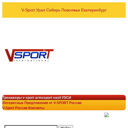
V-Sport Урал Сибирь Поволжье Екатеринбург
оптовые и розничные пос
Спортивных тренажёров УЗСИ
VASIL ARMSSPORT в рег
8 800 700-10-96
+7 343 200-28-58
armssport@v-sport-rus.ru
+7-922-298-15-43
V-Sport Interatletik Gy
тренажеры V-Sport
лучший выбор в тренажёрн
Тренажеры v-sport armssport vasil УЗСИ
Интересные Предложения от V-SPORT Россия
V-Sport Россия Контакты
(
)