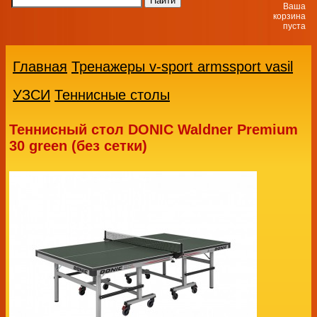
Ваша
корзина
пуста
Главная
Тренажеры v-sport armssport vasil
УЗСИ
Теннисные столы
Теннисный стол DONIC Waldner Premium
30 green (без сетки)