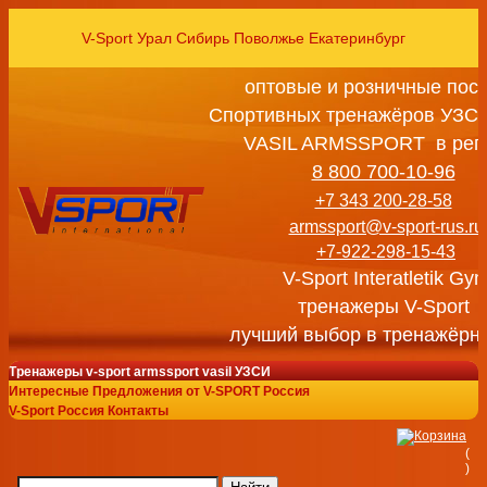
V-Sport Урал Сибирь Поволжье Екатеринбург
оптовые и розничные пос
Спортивных тренажёров УЗСИ
VASIL ARMSSPORT в рег
8 800 700-10-96
+7 343 200-28-58
armssport@v-sport-rus.ru
+7-922-298-15-43
V-Sport Interatletik Gy
тренажеры V-Sport
лучший выбор в тренажёрн
Тренажеры v-sport armssport vasil УЗСИ
Интересные Предложения от V-SPORT Россия
V-Sport Россия Контакты
(
)