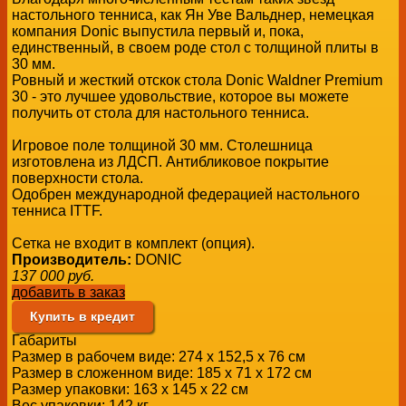
настольного тенниса, как Ян Уве Вальднер, немецкая
компания Donic выпустила первый и, пока,
единственный, в своем роде стол с толщиной плиты в
30 мм.
Ровный и жесткий отскок стола Donic Waldner Premium
30 - это лучшее удовольствие, которое вы можете
получить от стола для настольного тенниса.
Игровое поле толщиной 30 мм. Столешница
изготовлена из ЛДСП. Антибликовое покрытие
поверхности стола.
Одобрен международной федерацией настольного
тенниса ITTF.
Сетка не входит в комплект (опция).
Производитель:
DONIC
137 000
руб.
добавить в заказ
Купить в кредит
Габариты
Размер в рабочем виде:
274 х 152,5 х 76 см
Размер в сложенном виде:
185 х 71 х 172 см
Размер упаковки:
163 х 145 х 22 см
Вес упаковки:
142 кг