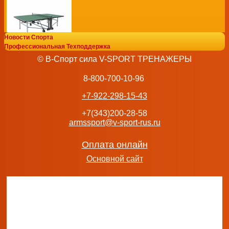
Новости Спорта
Профессиональная Техподдержка
Теннисный стол DONIC OUTDOOR ROLLER 1000 GREEN
© В-Спорт сила V-SPORT ТРЕНАЖЕРЫ
139 990
руб.
добавить в заказ
8-800-700-10-96
+7-922-298-15-43
+7(343)200-28-58
armssport@v-sport-rus.ru
Стол теннисный Start Line Compact-2 LX Всепогодный 6 
37 490
руб.
Оплата онлайн
добавить в заказ
Основной сайт
Теннисный стол всепогодный Game Outdoor blue для отк
s-dostavka