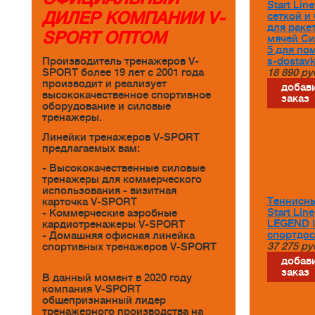
Start Lin
ДИЛЕР КОМПАНИИ V-
сеткой и
для раке
SPORT ОПТОМ
мячей Си
5 для по
s-dostav
Производитель тренажеров V-
18 890
ру
SPORT более 19 лет с 2001 года
производит и реализует
добави
высококачественное спортивное
заказ
оборудование и силовые
тренажеры.
Линейки тренажеров V-SPORT
предлагаемых вам:
- Высококачественные силовые
тренажеры для коммерческого
использования - визитная
Теннисны
карточка V-SPORT
Start Li
- Коммерческие аэробные
LEGEND 
кардиотренажеры V-SPORT
спортдос
- Домашняя офисная линейка
37 275
ру
спортивных тренажеров V-SPORT
добави
заказ
В данный момент в 2020 году
компания V-SPORT
общепризнанный лидер
тренажерного производства на