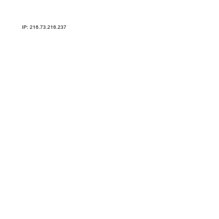
Карта сайта
IP: 216.73.216.237
ТРЕНАЖЕРЫ V-SPORT ARMSSPORT VASIL УЗСИ