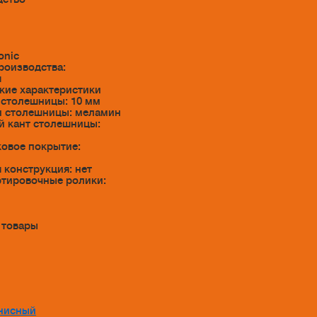
я
onic
роизводства:
я
кие характеристики
столешницы: 10 мм
л столешницы: меламин
 кант столешницы:
овое покрытие:
 конструкция: нет
тировочные ролики:
 товары
нисный