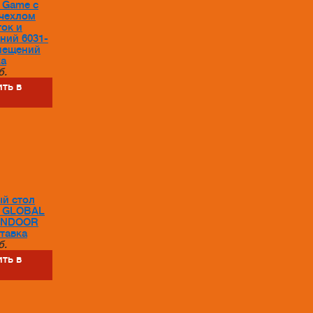
e Game с
 чехлом
ток и
ний 6031-
мещений
ka
б.
ть в
й стол
ne GLOBAL
INDOOR
тавка
б.
ть в