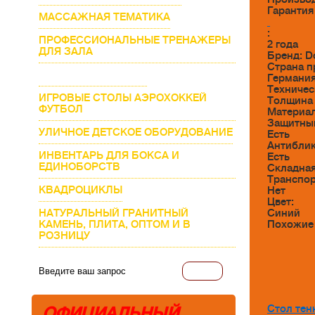
Гаранти
МАССАЖНАЯ ТЕМАТИКА
:
ПРОФЕССИОНАЛЬНЫЕ ТРЕНАЖЕРЫ
2 года
ДЛЯ ЗАЛА
Бренд: D
Страна п
ТЕННИСНЫЕ СТОЛЫ
Германи
Техничес
ИГРОВЫЕ СТОЛЫ АЭРОХОККЕЙ
Толщина 
ФУТБОЛ
Материа
Защитный
УЛИЧНОЕ ДЕТСКОЕ ОБОРУДОВАНИЕ
Есть
Антиблик
ИНВЕНТАРЬ ДЛЯ БОКСА И
Есть
ЕДИНОБОРСТВ
Складная
Транспор
КВАДРОЦИКЛЫ
Нет
Цвет:
НАТУРАЛЬНЫЙ ГРАНИТНЫЙ
Синий
КАМЕНЬ, ПЛИТА, ОПТОМ И В
Похожие
РОЗНИЦУ
Стол тен
ОФИЦИАЛЬНЫЙ