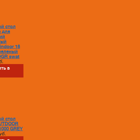
й стол
e для
ий
ный
indoor 18
зеленый
DGR swat
б.
ть в
й стол
OUTDOOR
1000 GREY
уб.