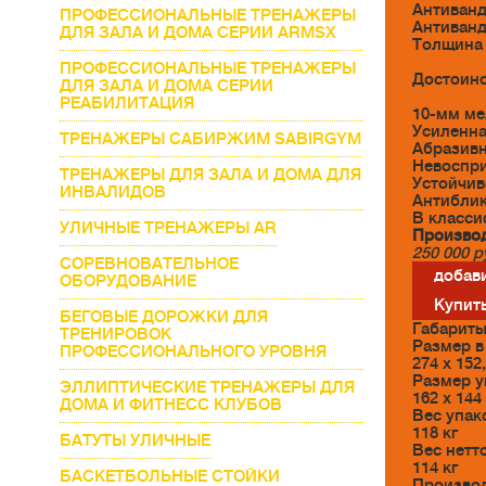
Антиванд
ПРОФЕССИОНАЛЬНЫЕ ТРЕНАЖЕРЫ
Антиванд
ДЛЯ ЗАЛА И ДОМА СЕРИИ ARMSX
Толщина 
ПРОФЕССИОНАЛЬНЫЕ ТРЕНАЖЕРЫ
Достоинс
ДЛЯ ЗАЛА И ДОМА СЕРИИ
РЕАБИЛИТАЦИЯ
10-мм ме
Усиленна
ТРЕНАЖЕРЫ САБИРЖИМ SABIRGYM
Абразивн
Невоспри
ТРЕНАЖЕРЫ ДЛЯ ЗАЛА И ДОМА ДЛЯ
Устойчив
ИНВАЛИДОВ
Антиблик
В класси
УЛИЧНЫЕ ТРЕНАЖЕРЫ AR
Производ
250 000
р
СОРЕВНОВАТЕЛЬНОЕ
добави
ОБОРУДОВАНИЕ
Купить
БЕГОВЫЕ ДОРОЖКИ ДЛЯ
Габарит
ТРЕНИРОВОК
Размер в
ПРОФЕССИОНАЛЬНОГО УРОВНЯ
274 х 152
Размер у
ЭЛЛИПТИЧЕСКИЕ ТРЕНАЖЕРЫ ДЛЯ
162 х 144
ДОМА И ФИТНЕСС КЛУБОВ
Вес упак
118 кг
БАТУТЫ УЛИЧНЫЕ
Вес нетто
114 кг
БАСКЕТБОЛЬНЫЕ СТОЙКИ
Произво