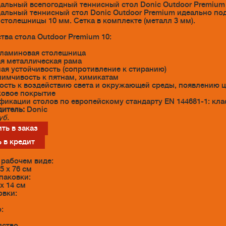
альный всепогодный теннисный стол Donic Outdoor Premium
альный теннисный стол Donic Outdoor Premium идеально подх
столешницы 10 мм. Сетка в комплекте (металл 3 мм).
тва стола Outdoor Premium 10:
ламиновая столешница
я металлическая рама
ая устойчивость (сопротивление к стиранию)
имчивость к пятнам, химикатам
ость к воздействию света и окружающей среды, появлению 
овое покрытие
фикации столов по европейскому стандарту EN 144681-1: кла
итель:
Donic
уб.
ть в заказ
 в кредит
ы
 рабочем виде:
,5 х 76 см
паковки:
 х 14 см
овки:
:
дство