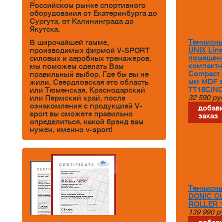
Российском рынке спортивного
оборудования от Екатеринбурга до
Сургута, от Калининграда до
Якутска.
Теннисны
В широчайшей гамме,
UNIX Lin
производимых фирмой V-SPORT
помещен
силовых и аэробных тренажеров,
компакт
мы поможем сделать Вам
Compact 
правильный выбор. Где бы вы не
мм MDF 
жили, Свердловская это область
TT18CIN
или Тюменская, Краснодарский
32 590
ру
или Пермский край, после
ознакомления с продукцией V-
добави
sport вы сможете правильно
заказ
определиться, какой брэнд вам
нужен, именно v-sport!
Теннисны
DONIC 
ROLLER 
139 990
р