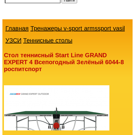
Ваша
корзина
пуста
Главная
Тренажеры v-sport armssport vasil
УЗСИ
Теннисные столы
Стол теннисный Start Line GRAND
EXPERT 4 Всепогодный Зелёный 6044-8
роспитспорт