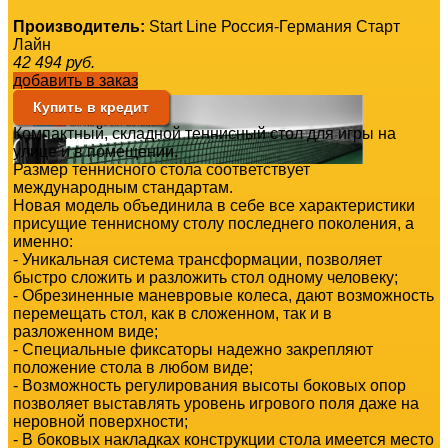
Производитель:
Start Line Россия-Германия Старт
Лайн
42 494
руб.
добавить в заказ
Купить в кредит
Компактный, складной теннисный стол для игры на
улице и в помещении.
Размер теннисного стола соответствует
международным стандартам.
Новая модель объединила в себе все характеристики
присущие теннисному столу последнего поколения, а
именно:
- Уникальная система трансформации, позволяет
быстро сложить и разложить стол одному человеку;
- Обрезиненные маневровые колеса, дают возможность
перемещать стол, как в сложенном, так и в
разложенном виде;
- Специальные фиксаторы надежно закрепляют
положение стола в любом виде;
- Возможность регулирования высоты боковых опор
позволяет выставлять уровень игрового поля даже на
неровной поверхности;
- В боковых накладках конструкции стола имеется место