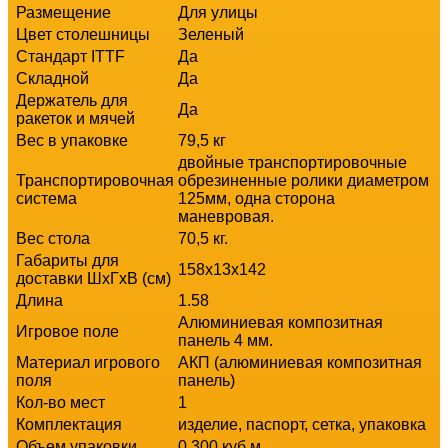
Размещение
Для улицы
Цвет столешницы
Зеленый
Стандарт ITTF
Да
Складной
Да
Держатель для
Да
ракеток и мячей
Вес в упаковке
79,5 кг
двойные транспортировочные
Транспортировочная
обрезиненные ролики диаметром
система
125мм, одна сторона
маневровая.
Вес стола
70,5 кг.
Габариты для
158х13х142
доставки ШхГхВ (см)
Длина
1.58
Алюминиевая композитная
Игровое поле
панель 4 мм.
Материал игрового
АКП (алюминиевая композитная
поля
панель)
Кол-во мест
1
Комплектация
изделие, паспорт, сетка, упаковка
Объем упаковки
0,300 куб.м.