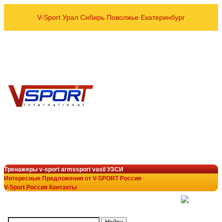
V-Sport Урал Сибирь Поволжье Екатеринбург
оптовые и розничные пос
Спортивных тренажёров УЗСИ
VASIL ARMSSPORT в рег
8 800 700-10-96
+7 343 200-28-58
armssport@v-sport-rus.ru
+7-922-298-15-43
V-Sport Interatletik Gy
тренажеры V-Sport
лучший выбор в тренажёрн
Тренажеры v-sport armssport vasil УЗСИ
Интересные Предложения от V-SPORT Россия
V-Sport Россия Контакты
(
)