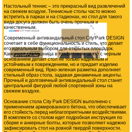
Настольный теннис – это прекрасный вид развлечений
на свежем воздухе. Теннисные столы часто можно
встретить в парках и на стадионах, но стол для такого
вида досуга должен быть очень прочным и
качественным.
Современный антивандальный стол City Park DESIGN
сочетает в себе функциональность и стиль, что делает
его идеальным выбором для открытых площадок.
Каменная столешница в графитовом цвете с черным
основанием делает стол не только надежным и
устойчивым к повреждениям, но и придает изделию
современный вид. Ярко-зеленая разметка дополняет
стильный образ стола, задавая динамичные акценты.
Прочный и долговечный антивандальный стол станет
центральной фигурой любой спортивной зоны на
свежем воздухе.
Основание стола City Park DESIGN выполнено с
применением армированного бетона, что обеспечивает
его стойкость перед неблагоприятными воздействиями.
В комплекте со столом идет подробная инструкция по
сборке и анкерные болты, которые позволяют надежно
зафиксировать стол на ровной твердой поверхности.