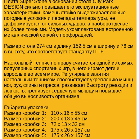
Плита Super Stone в основании стола City Park
DESIGN сильно повышает его эксплуатационные
характеристики. Камень стойко выдерживает любые
погодные условия и перепады температуры, не
деформируется от сильных ударов, а наоборот делает
их более точными. Модель укомплектована встроенной
металлической сеткой с перфорацией.
Размер стола 274 см в длину, 152,5 см в ширину и 76 см
в высоту, что соответствует стандарту ITTF.
Настольный теннис по праву считается одной из самых
популярных спортивных игр, в него играют дети и
взрослые во всем мире. Регулярные занятия
настольным теннисом способствуют укреплению мышц
ног, рук, спины и пресса, развивает быстроту реакции и
ловкость, тренирует сердечную мышцу и повышает
общую выносливость организма.
Габариты упаковки:
Размер коробки 1: 110 x 16 x 55 см
Размер коробки 2: 200 x 13 x 45 см
Размер коробки 3: 72 x 13 x 32 см
Размер коробки 4: 175 x 26 x 157 см
Размер коробки 5: 175 x 26 x 157 см