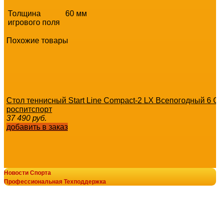
Толщина
60 мм
игрового поля
Похожие товары
Стол теннисный Start Line Compact-2 LX Всепогодный 6 С
роспитспорт
37 490
руб.
добавить в заказ
Новости Спорта
Профессиональная Техподдержка
Теннисный стол Scholle TT700 Outdoor уличный для пинп
© В-Спорт сила V-SPORT ТРЕНАЖЕРЫ
41 000
руб.
добавить в заказ
8-800-700-10-96