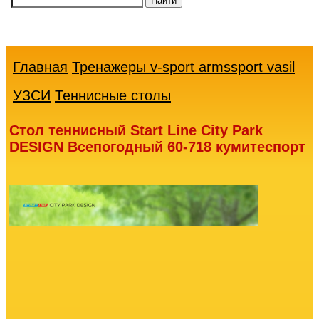
Ваша
корзина
пуста
Главная
Тренажеры v-sport armssport vasil
УЗСИ
Теннисные столы
Стол теннисный Start Line City Park
DESIGN Всепогодный 60-718 кумитеспорт