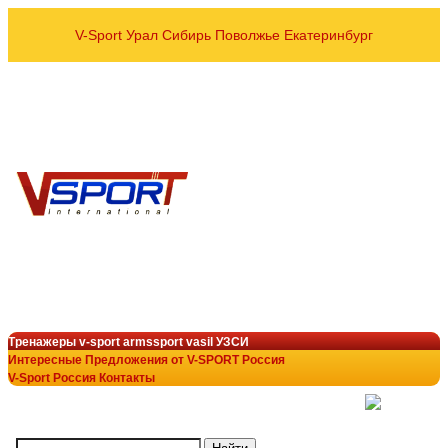
V-Sport Урал Сибирь Поволжье Екатеринбург
оптовые и розничные пос
Спортивных тренажёров УЗСИ
VASIL ARMSSPORT в рег
8 800 700-10-96
+7 343 200-28-58
armssport@v-sport-rus.ru
+7-922-298-15-43
V-Sport Interatletik Gy
тренажеры V-Sport
лучший выбор в тренажёрн
Тренажеры v-sport armssport vasil УЗСИ
Интересные Предложения от V-SPORT Россия
V-Sport Россия Контакты
(
)