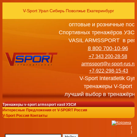
V-Sport Урал Сибирь Поволжье Екатеринбург
оптовые и розничные пос
Спортивных тренажёров УЗСИ
VASIL ARMSSPORT в рег
8 800 700-10-96
+7 343 200-28-58
armssport@v-sport-rus.ru
+7-922-298-15-43
V-Sport Interatletik Gy
тренажеры V-Sport
лучший выбор в тренажёрн
Тренажеры v-sport armssport vasil УЗСИ
Интересные Предложения от V-SPORT Россия
V-Sport Россия Контакты
(
)