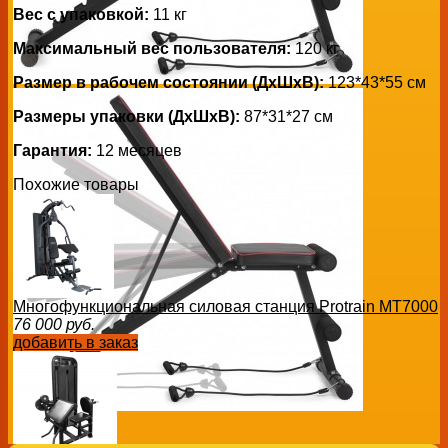
Вес с упаковкой:
11 кг
Максимальный вес пользователя:
120 кг
Размер в рабочем состоянии (ДxШxВ):
123*43*55 см
Размеры упаковки (ДxШxВ):
87*31*27 см
Гарантия:
12 месяцев
Похожие товары
Многофункциональная силовая станция Protrain MT7000
76 000
руб.
добавить в заказ