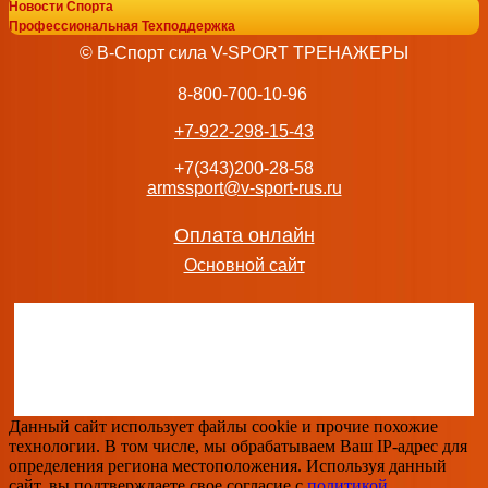
Новости Спорта
Бицепс-Трицепс сидя профессиональный тренажер B
Профессиональная Техподдержка
ML-709
© В-Спорт сила V-SPORT ТРЕНАЖЕРЫ
140 122
руб.
добавить в заказ
8-800-700-10-96
+7-922-298-15-43
+7(343)200-28-58
armssport@v-sport-rus.ru
Двойная регулируемая тяга профессиональный BRONZ
816
Оплата онлайн
282 682
руб.
Основной сайт
добавить в заказ
Скамья для тяги штанги лёжа BRONZE GYM PARTNER AL
профессиональная
Данный сайт использует файлы cookie и прочие похожие
51 832
руб.
технологии. В том числе, мы обрабатываем Ваш IP-адрес для
добавить в заказ
определения региона местоположения. Используя данный
сайт, вы подтверждаете свое согласие с
политикой