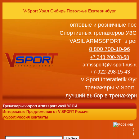
V-Sport Урал Сибирь Поволжье Екатеринбург
оптовые и розничные пос
Спортивных тренажёров УЗСИ
VASIL ARMSSPORT в рег
8 800 700-10-96
+7 343 200-28-58
armssport@v-sport-rus.ru
+7-922-298-15-43
V-Sport Interatletik Gy
тренажеры V-Sport
лучший выбор в тренажёрн
Тренажеры v-sport armssport vasil УЗСИ
Интересные Предложения от V-SPORT Россия
V-Sport Россия Контакты
(
)