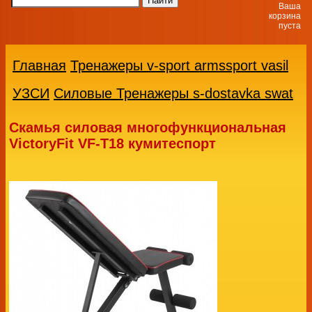
Ваша
корзина
пуста
Главная
Тренажеры v-sport armssport vasil
УЗСИ
Силовые Тренажеры s-dostavka swat
Скамья силовая многофункциональная
VictoryFit VF-T18 кумитеспорт