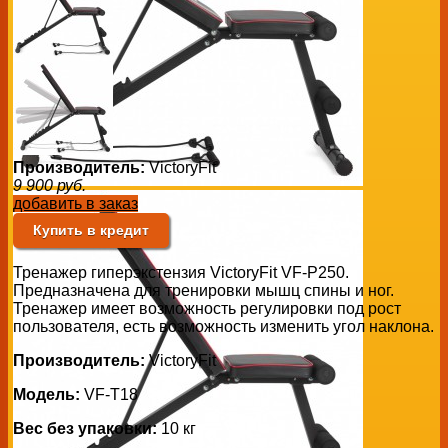
Производитель:
VictoryFit
9 900
руб.
добавить в заказ
Купить в кредит
Тренажер гиперэкстензия VictoryFit VF-P250.
Предназначена для тренировки мышц спины и ног.
Тренажер имеет возможность регулировки под рост
пользователя, есть возможность изменить угол наклона.
Производитель:
VictoryFit
Модель:
VF-T18
Вес без упаковки:
10 кг