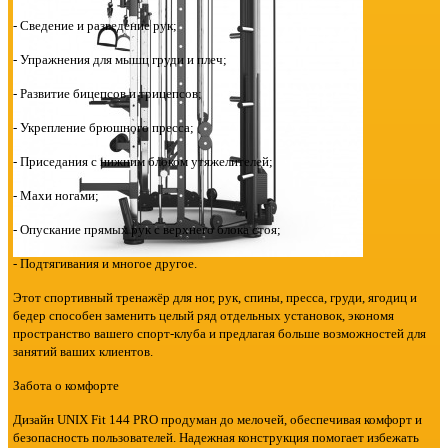
- Сведение и разведение рук;
- Упражнения для мышц груди и плеч;
- Развитие бицепсов и трицепсов;
- Укрепление брюшного пресса;
- Приседания с нижним блоком утяжелителей;
- Махи ногами;
- Опускание прямых рук с верхнего блока стоя;
- Подтягивания и многое другое.
Этот спортивный тренажёр для ног, рук, спины, пресса, груди, ягодиц и
бедер способен заменить целый ряд отдельных установок, экономя
пространство вашего спорт-клуба и предлагая больше возможностей для
занятий ваших клиентов.
Забота о комфорте
Дизайн UNIX Fit 144 PRO продуман до мелочей, обеспечивая комфорт и
безопасность пользователей. Надежная конструкция помогает избежать