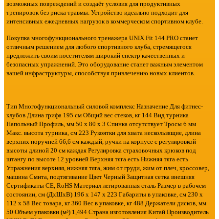
возможных повреждений и создаёт условия для продуктивных
тренировок без риска травмы. Устройство идеально подходит для
интенсивных ежедневных нагрузок в коммерческом спортивном клубе.
Покупка многофункционального тренажера UNIX Fit 144 PRO станет
отличным решением для любого спортивного клуба, стремящегося
предложить своим посетителям широкий спектр качественных и
безопасных упражнений. Это оборудование станет важным элементом
вашей инфраструктуры, способствуя привлечению новых клиентов.
Тип Многофункциональный силовой комплекс Назначение Для фитнес-
клубов Длина грифа 195 см Общий вес стеков, кг 144 Вид турника
Напольный Профиль, мм 50 х 80 х 3 Спинка отсутствует Тросы 6 мм
Макс. высота турника, см 223 Рукоятки для хвата нескользящие, длина
верхних поручней 66,6 см каждый, ручки на корпусе с регулировкой
высоты длиной 20 см каждая Регулировка страховочных крюков под
штангу по высоте 12 уровней Верхняя тяга есть Нижняя тяга есть
Упражнения верхняя, нижняя тяга, жим от груди, жим от плеч, кроссовер,
машина Смита, подтягивание Цвет Черный Защитная сетка внешняя
Сертификаты CE, RoHS Материал легированная сталь Размер в рабочем
состоянии, см (ДхШхВ) 196 х 147 х 223 Габариты в упаковке, см 230 х
112 х 58 Вес товара, кг 360 Вес в упаковке, кг 488 Держатели дисков, мм
50 Объем упаковки (м³) 1,494 Страна изготовления Китай Производитель