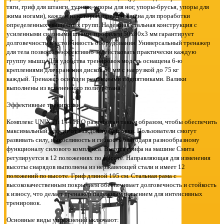
тяги, гриф для штанги, турник, упоры для ног, упоры-брусья, упоры для
жима ногами), каждая из которых предназначена для проработки
определенных мышечных групп. Надежная стальная конструкция с
усиленными сварными швами, профилем 50х80х3 мм гарантирует
долговечность и устойчивость оборудования. Универсальный тренажер
для тела позволяет эффективно задействовать практически каждую
группу мышц. Для удобства тренировок модель оснащена 6-ю
креплениями для хранения дисков 50 мм с нагрузкой до 75 кг
каждый. Тренажер оснащен резиновыми подпятниками. Валики
выполнены из вспененного полиуретана.
Эффективные тренировки
Комплекс UNIX Fit 144 PRO разработан таким образом, чтобы обеспечить
максимальный эффект от каждой тренировки. Пользователи смогут
развивать силу, выносливость и гибкость благодаря разнообразному
функционалу силового комплекса. Высота грифа на машине Смита
регулируется в 12 положениях по высоте. Направляющая для изменения
высоты снарядов выполнена из нержавеющей стали и имеет 12
положений по высоте. Гриф длиной 195 см. Стальная рама с
высококачественным покрытием обеспечивает долговечность и стойкость
к износу, что делает тренажер надежным решением для интенсивных
тренировок.
Основные виды упражнений включают: