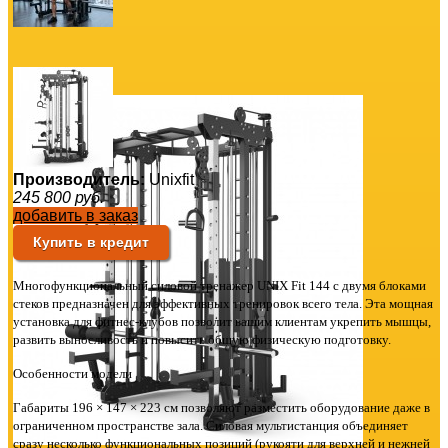
Производитель:
Unixfit
245 800
руб.
добавить в заказ
Купить в кредит
Многофункциональный силовой тренажер UNIX Fit 144 с двумя блоками
стеков предназначен для эффективных тренировок всего тела. Эта мощная
установка для фитнес-клубов позволит вашим клиентам укрепить мышцы,
развить выносливость и повысить общую физическую подготовку.
Особенности модели
Габариты 196 × 147 × 223 см позволяют разместить оборудование даже в
ограниченном пространстве зала. Силовая мультистанция объединяет
сразу несколько функциональных позиций (рукояти для верхней и нежней