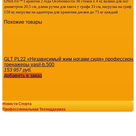
UNIX Fit™ Гарантия 2 года Особенности 36 стеков х 4 кг, валики для ног
диаметром 20,5 см, длина ручки для хвата у грифа 33 см, нагрузка на гриф
150 кг, нагрузка на адаптеры для хранения дисков до 75 кг каждый
Похожие товары
GLT PL22 «Независимый жим ногами сидя» профессион
тренажеры vasil-b.500
153 957
руб.
добавить в заказ
Новости Спорта
Профессиональная Техподдержка
Жим от груди профессиональный BRONZE GYM PARTNE
© В-Спорт сила V-SPORT ТРЕНАЖЕРЫ
тренажерный зал оборудование оптом vasil-gym
19 432
руб.
8-800-700-10-96
добавить в заказ