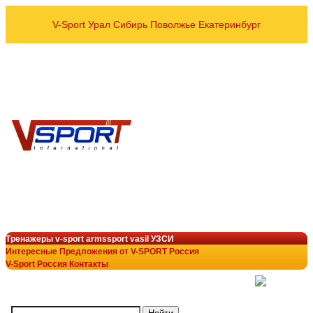
V-Sport Урал Сибирь Поволжье Екатеринбург
оптовые и розничные пос
Спортивных тренажёров УЗСИ
VASIL ARMSSPORT в рег
8 800 700-10-96
+7 343 200-28-58
armssport@v-sport-rus.ru
+7-922-298-15-43
V-Sport Interatletik Gy
тренажеры V-Sport
лучший выбор в тренажёрн
Тренажеры v-sport armssport vasil УЗСИ
Интересные Предложения от V-SPORT Россия
V-Sport Россия Контакты
(
)