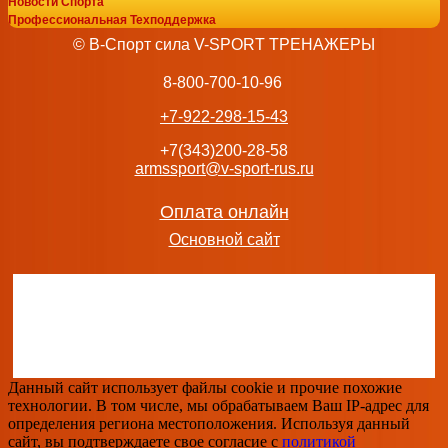
Новости Спорта
Профессиональная Техподдержка
GLT PL76 «Вертикальный жим ногами» тренажеры bronze
© В-Спорт сила V-SPORT ТРЕНАЖЕРЫ
екатеринбургспорт доставка vasil
247 002
руб.
8-800-700-10-96
добавить в заказ
+7-922-298-15-43
+7(343)200-28-58
armssport@v-sport-rus.ru
GLT PL14 «Жим от груди с отрицательным наклоном» тр
Оплата онлайн
екатеринбургспорт ру
Основной сайт
129 413
руб.
добавить в заказ
Скамья силовая горизонтальная UNIX Fit BENCH 100 B
Данный сайт использует файлы cookie и прочие похожие
роспитспорт
технологии. В том числе, мы обрабатываем Ваш IP-адрес для
7 290
руб.
определения региона местоположения. Используя данный
добавить в заказ
сайт, вы подтверждаете свое согласие с
политикой