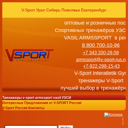
V-Sport Урал Сибирь Поволжье Екатеринбург
оптовые и розничные пос
Спортивных тренажёров УЗСИ
VASIL ARMSSPORT в рег
8 800 700-10-96
+7 343 200-28-58
armssport@v-sport-rus.ru
+7-922-298-15-43
V-Sport Interatletik Gy
тренажеры V-Sport
лучший выбор в тренажёрн
Тренажеры v-sport armssport vasil УЗСИ
Интересные Предложения от V-SPORT Россия
V-Sport Россия Контакты
(
)