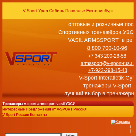
V-Sport Урал Сибирь Поволжье Екатеринбург
оптовые и розничные пос
Спортивных тренажёров УЗСИ
VASIL ARMSSPORT в рег
8 800 700-10-96
+7 343 200-28-58
armssport@v-sport-rus.ru
+7-922-298-15-43
V-Sport Interatletik Gy
тренажеры V-Sport
лучший выбор в тренажёрн
Тренажеры v-sport armssport vasil УЗСИ
Интересные Предложения от V-SPORT Россия
V-Sport Россия Контакты
(
)