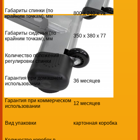
Габариты спинки (по
800 х 240 х 72
крайним точкам), мм
Габариты сиденья (по
350 х 380 х 77
крайним точкам), мм
Количество положений
7
регулировки спинки
Гарантия при домашнем
36 месяцев
использовании
Гарантия при коммерческом
12 месяцев
использовании
Вид упаковки
картонная коробка
Количество коробок в