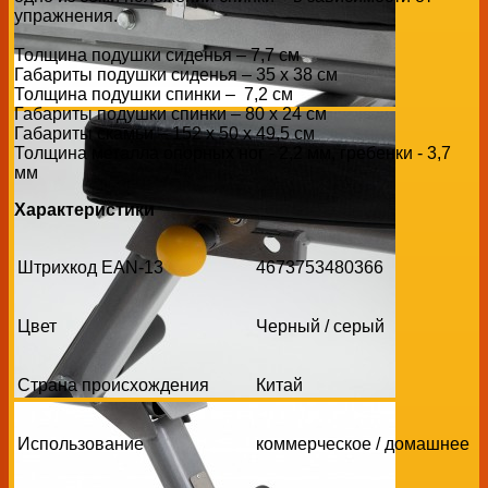
упражнения.
Толщина подушки сиденья – 7,7 см
Габариты подушки сиденья – 35 х 38 см
Толщина подушки спинки – 7,2 см
Габариты подушки спинки – 80 х 24 см
Габариты скамьи – 152 х 50 х 49,5 см
Толщина металла опорных ног - 2,2 мм, гребенки - 3,7
мм
Характеристики
Штрихкод EAN-13
4673753480366
Цвет
Черный / серый
Страна происхождения
Китай
Использование
коммерческое / домашнее