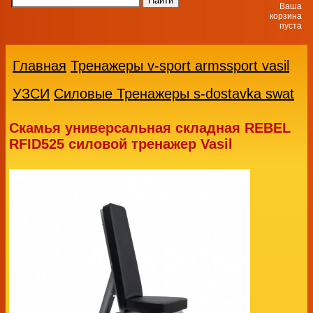
Ваша
корзина
пуста
Главная
Тренажеры v-sport armssport vasil
УЗСИ
Силовые Тренажеры s-dostavka swat
Скамья универсальная складная REBEL
RFID525 силовой тренажер Vasil