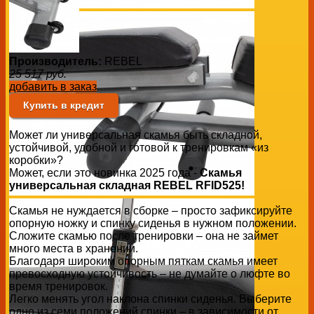
Производитель:
REBEL
25 517
руб.
добавить в заказ
Купить в кредит
Может ли универсальная скамья быть складной,
устойчивой, удобной и готовой к тренировкам «из
коробки»?
Может, если это новинка 2025 года -
Скамья
универсальная складная REBEL RFID525!
Скамья не нуждается в сборке – просто зафиксируйте
опорную ножку и спинку сиденья в нужном положении.
Сложите скамью после тренировки – она не займет
много места в хранении.
Благодаря широким опорным пяткам скамья имеет
превосходную устойчивость – не думайте о люфте во
время тренировок.
Легко менять угол наклона спинки сиденья. Выберите
одно из семи положений спинки – в зависимости от