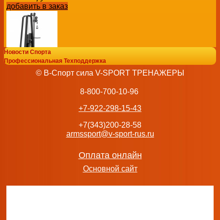
добавить в заказ
Новости Спорта
Профессиональная Техподдержка
Кроссовер UNIX Fit MAX PRO одинарный UC-1614В-1-100
© В-Спорт сила V-SPORT ТРЕНАЖЕРЫ
купить vasil-gym доставка недорого
141 000
руб.
8-800-700-10-96
добавить в заказ
+7-922-298-15-43
+7(343)200-28-58
armssport@v-sport-rus.ru
Профессиональный силовой тренажер бронзжим Скамь
Оплата онлайн
PARTNER ML-905
Основной сайт
15 000
руб.
добавить в заказ