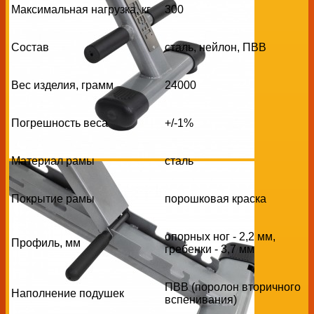
Максимальная нагрузка, кг
300
Состав
сталь, нейлон, ПВВ
Вес изделия, грамм
24000
Погрешность веса
+/-1%
Материал рамы
сталь
Покрытие рамы
порошковая краска
опорных ног - 2,2 мм,
Профиль, мм
гребенки - 3,7 мм
ПВВ (поролон вторичного
Наполнение подушек
вспенивания)