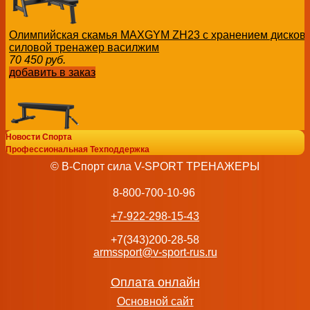
Олимпийская скамья MAXGYM ZH23 с хранением дисков
cиловой тренажер василжим
70 450
руб.
добавить в заказ
Новости Спорта
Профессиональная Техподдержка
Горизонтальная скамья MAXGYM ZH36 Профессиональны
© В-Спорт сила V-SPORT ТРЕНАЖЕРЫ
роспитспорт
29 600
руб.
8-800-700-10-96
добавить в заказ
+7-922-298-15-43
+7(343)200-28-58
armssport@v-sport-rus.ru
GLT PL03 «Жим от плеч» купить тренажеры для спортзал
Оплата онлайн
129 413
руб.
Основной сайт
добавить в заказ