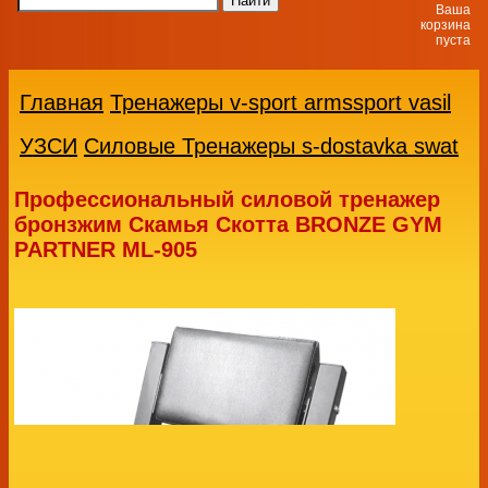
Ваша
корзина
пуста
Главная
Тренажеры v-sport armssport vasil
УЗСИ
Силовые Тренажеры s-dostavka swat
Профессиональный силовой тренажер
бронзжим Скамья Скотта BRONZE GYM
PARTNER ML-905