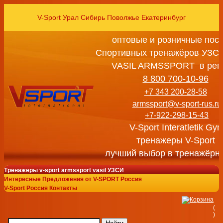
V-Sport Урал Сибирь Поволжье Екатеринбург
оптовые и розничные пос
Спортивных тренажёров УЗСИ
VASIL ARMSSPORT в рег
8 800 700-10-96
+7 343 200-28-58
armssport@v-sport-rus.ru
+7-922-298-15-43
V-Sport Interatletik Gy
тренажеры V-Sport
лучший выбор в тренажёрн
Тренажеры v-sport armssport vasil УЗСИ
Интересные Предложения от V-SPORT Россия
V-Sport Россия Контакты
(
)