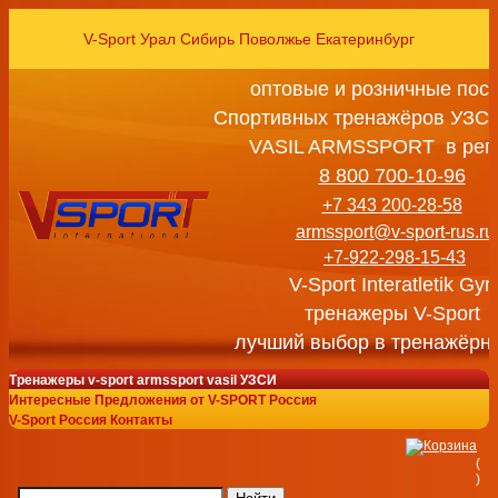
V-Sport Урал Сибирь Поволжье Екатеринбург
оптовые и розничные пос
Спортивных тренажёров УЗСИ
VASIL ARMSSPORT в рег
8 800 700-10-96
+7 343 200-28-58
armssport@v-sport-rus.ru
+7-922-298-15-43
V-Sport Interatletik Gy
тренажеры V-Sport
лучший выбор в тренажёрн
Тренажеры v-sport armssport vasil УЗСИ
Интересные Предложения от V-SPORT Россия
V-Sport Россия Контакты
(
)