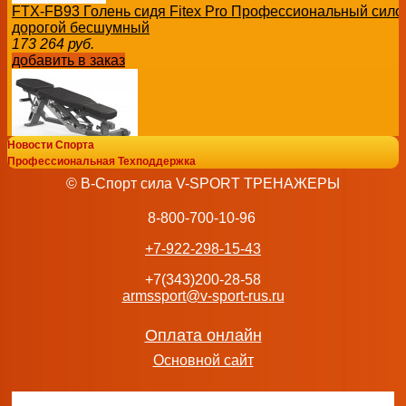
FTX-FB93 Голень сидя Fitex Pro Профессиональный сило
дорогой бесшумный
173 264
руб.
добавить в заказ
Новости Спорта
Профессиональная Техподдержка
FTX-G2056 Скамейка регулируемая FITEX PRO Професс
© В-Спорт сила V-SPORT ТРЕНАЖЕРЫ
тренажер
92 378
руб.
8-800-700-10-96
добавить в заказ
+7-922-298-15-43
+7(343)200-28-58
armssport@v-sport-rus.ru
FTX-82012 Жим под углом вверх Fitex Pro Профессионал
Оплата онлайн
тренажер
Основной сайт
154 148
руб.
добавить в заказ