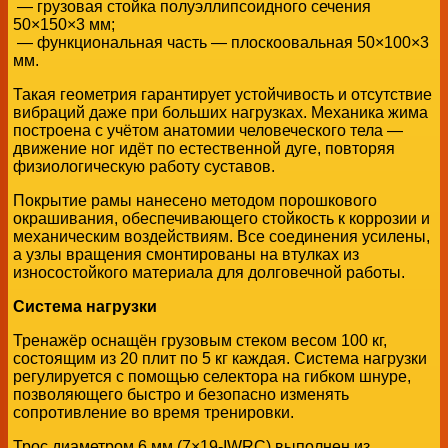
— грузовая стойка полуэллипсоидного сечения
50×150×3 мм;
— функциональная часть — плоскоовальная 50×100×3
мм.
Такая геометрия гарантирует устойчивость и отсутствие
вибраций даже при больших нагрузках. Механика жима
построена с учётом анатомии человеческого тела —
движение ног идёт по естественной дуге, повторяя
физиологическую работу суставов.
Покрытие рамы нанесено методом порошкового
окрашивания, обеспечивающего стойкость к коррозии и
механическим воздействиям. Все соединения усилены,
а узлы вращения смонтированы на втулках из
износостойкого материала для долговечной работы.
Система нагрузки
Тренажёр оснащён грузовым стеком весом 100 кг,
состоящим из 20 плит по 5 кг каждая. Система нагрузки
регулируется с помощью селектора на гибком шнуре,
позволяющего быстро и безопасно изменять
сопротивление во время тренировки.
Трос диаметром 6 мм (7×19-IWRC) выполнен из