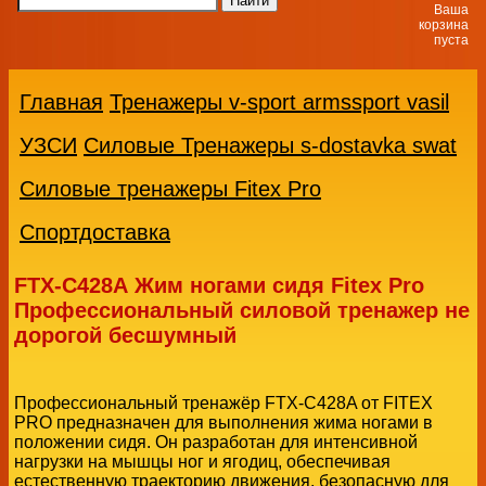
Ваша
корзина
пуста
Главная
Тренажеры v-sport armssport vasil
УЗСИ
Силовые Тренажеры s-dostavka swat
Силовые тренажеры Fitex Pro
Спортдоставка
FTX-С428А Жим ногами сидя Fitex Pro
Профессиональный силовой тренажер не
дорогой бесшумный
Профессиональный тренажёр FTX-C428A от FITEX
PRO предназначен для выполнения жима ногами в
положении сидя. Он разработан для интенсивной
нагрузки на мышцы ног и ягодиц, обеспечивая
естественную траекторию движения, безопасную для