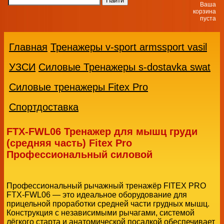
Ваша
корзина
пуста
Главная
Тренажеры v-sport armssport vasil
УЗСИ
Силовые Тренажеры s-dostavka swat
Силовые тренажеры Fitex Pro
Спортдоставка
FTX-FWL06 Тренажер для мышц груди
(средняя часть) Fitex Pro
Профессиональный силовой
Профессиональный рычажный тренажёр FITEX PRO
FTX-FWL06 — это идеальное оборудование для
прицельной проработки средней части грудных мышц.
Конструкция с независимыми рычагами, системой
лёгкого старта и анатомической посадкой обеспечивает