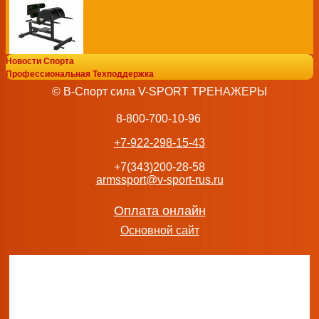
Новости Спорта
FTX-FB94 Гиперэкстензия горизонтальная Fitex Pro Про
Профессиональная Техподдержка
силовой тренажер
© В-Спорт сила V-SPORT ТРЕНАЖЕРЫ
95 472
руб.
добавить в заказ
8-800-700-10-96
+7-922-298-15-43
+7(343)200-28-58
armssport@v-sport-rus.ru
FTX-FB93 Голень сидя Fitex Pro Профессиональный сило
дорогой бесшумный
Оплата онлайн
173 264
руб.
Основной сайт
добавить в заказ