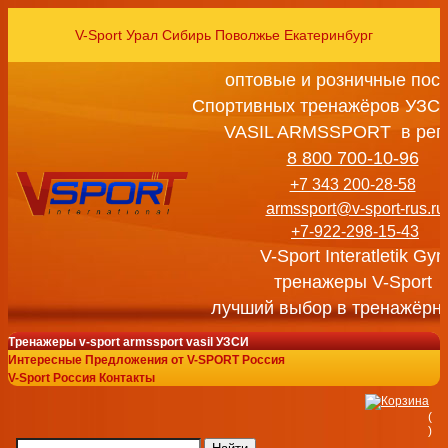
V-Sport Урал Сибирь Поволжье Екатеринбург
оптовые и розничные пос
Спортивных тренажёров УЗСИ
VASIL ARMSSPORT в рег
8 800 700-10-96
+7 343 200-28-58
armssport@v-sport-rus.ru
+7-922-298-15-43
V-Sport Interatletik Gy
тренажеры V-Sport
лучший выбор в тренажёрн
Тренажеры v-sport armssport vasil УЗСИ
Интересные Предложения от V-SPORT Россия
V-Sport Россия Контакты
(
)