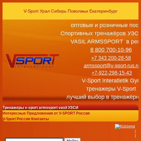
V-Sport Урал Сибирь Поволжье Екатеринбург
оптовые и розничные пос
Спортивных тренажёров УЗСИ
VASIL ARMSSPORT в рег
8 800 700-10-96
+7 343 200-28-58
armssport@v-sport-rus.ru
+7-922-298-15-43
V-Sport Interatletik Gy
тренажеры V-Sport
лучший выбор в тренажёрн
Тренажеры v-sport armssport vasil УЗСИ
Интересные Предложения от V-SPORT Россия
V-Sport Россия Контакты
(
)