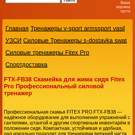
Ваша
корзина
пуста
Главная
Тренажеры v-sport armssport vasil
УЗСИ
Силовые Тренажеры s-dostavka swat
Силовые тренажеры Fitex Pro
Спортдоставка
FTX-FB38 Скамейка для жима сидя Fitex
Pro Профессиональный силовой
тренажер
Профессиональная скамья FITEX PRO FTX-FB38 —
надёжное оборудование для выполнения упражнений с
гантелями, штангой и другим спортивным инвентарём в
положении сидя. Компактная, устойчивая и удобная,
она идеально подходит для тренировки верхней части