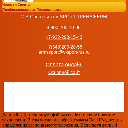
Новости Спорта
FTX-61F20 Тренажер для ягодичных, прив.-отв. мышц бедр
Профессиональная Техподдержка
Профессиональный силовой тренажер
© В-Спорт сила V-SPORT ТРЕНАЖЕРЫ
234 260
руб.
добавить в заказ
8-800-700-10-96
+7-922-298-15-43
+7(343)200-28-58
armssport@v-sport-rus.ru
FTX-6246B Скамейка регулируемая Fitex Pro Профессио
тренажер
Оплата онлайн
65 416
руб.
Основной сайт
добавить в заказ
FTX-82047 Парта Скотта (регулируемая) Fitex Pro Проф
тренажер
Данный сайт использует файлы cookie и прочие похожие
133 042
руб.
технологии. В том числе, мы обрабатываем Ваш IP-адрес для
добавить в заказ
определения региона местоположения. Используя данный