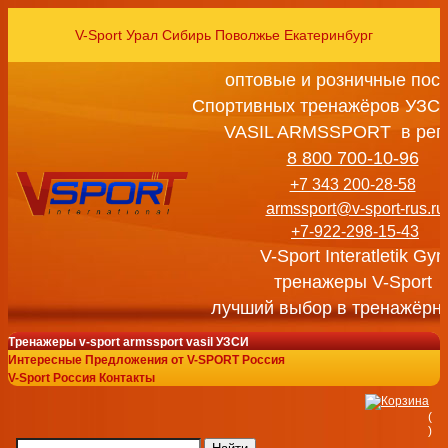
V-Sport Урал Сибирь Поволжье Екатеринбург
оптовые и розничные пос
Спортивных тренажёров УЗСИ
VASIL ARMSSPORT в рег
8 800 700-10-96
+7 343 200-28-58
armssport@v-sport-rus.ru
+7-922-298-15-43
V-Sport Interatletik Gy
тренажеры V-Sport
лучший выбор в тренажёрн
Тренажеры v-sport armssport vasil УЗСИ
Интересные Предложения от V-SPORT Россия
V-Sport Россия Контакты
(
)