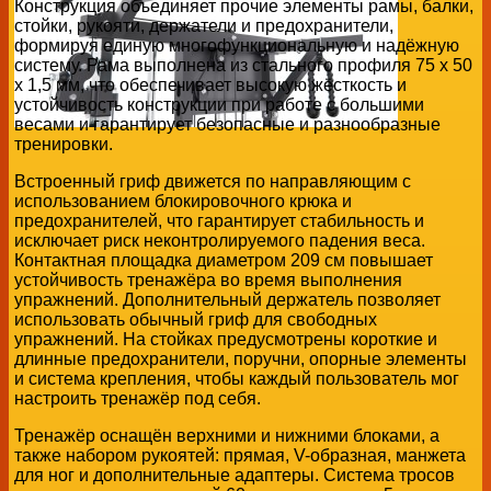
Конструкция объединяет прочие элементы рамы, балки,
стойки, рукояти, держатели и предохранители,
формируя единую многофункциональную и надёжную
систему. Рама выполнена из стального профиля 75 х 50
х 1,5 мм, что обеспечивает высокую жёсткость и
устойчивость конструкции при работе с большими
весами и гарантирует безопасные и разнообразные
тренировки.
Встроенный гриф движется по направляющим с
использованием блокировочного крюка и
предохранителей, что гарантирует стабильность и
исключает риск неконтролируемого падения веса.
Контактная площадка диаметром 209 см повышает
устойчивость тренажёра во время выполнения
упражнений. Дополнительный держатель позволяет
использовать обычный гриф для свободных
упражнений. На стойках предусмотрены короткие и
длинные предохранители, поручни, опорные элементы
и система крепления, чтобы каждый пользователь мог
настроить тренажёр под себя.
Тренажёр оснащён верхними и нижними блоками, а
также набором рукоятей: прямая, V-образная, манжета
для ног и дополнительные адаптеры. Система тросов