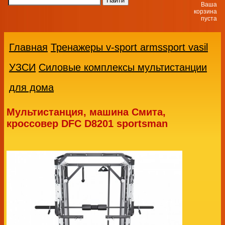
Ваша
корзина
пуста
Главная
Тренажеры v-sport armssport vasil
УЗСИ
Силовые комплексы мультистанции
для дома
Мультистанция, машина Смита,
кроссовер DFC D8201 sportsman