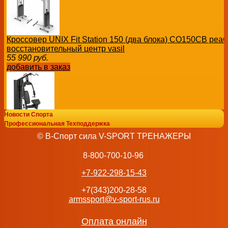
Кроссовер UNIX Fit Station 150 (два блока) CO150CB ре
восстановительный центр vasil
55 990
руб.
добавить в заказ
Новости Спорта
Профессиональная Техподдержка
Силовая станция Adidas ADBE-10250
© В-Спорт сила V-SPORT ТРЕНАЖЕРЫ
119 990
руб.
добавить в заказ
8-800-700-10-96
+7-922-298-15-43
+7(343)200-28-58
armssport@v-sport-rus.ru
Многофункциональный силовой комплекс CENTR Body W
95 990
руб.
Оплата онлайн
добавить в заказ