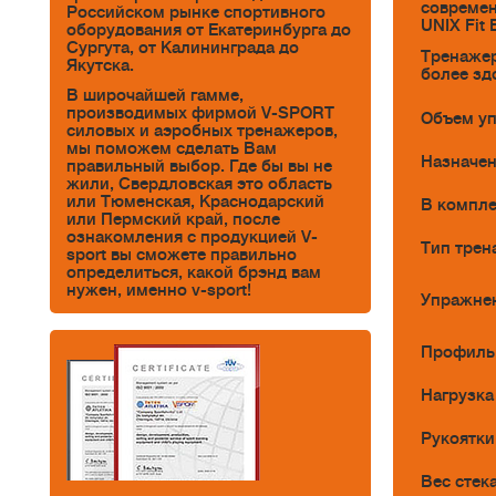
современ
Российском рынке спортивного
UNIX Fit 
оборудования от Екатеринбурга до
Сургута, от Калининграда до
Тренажер
Якутска.
более зд
В широчайшей гамме,
производимых фирмой V-SPORT
Объем уп
силовых и аэробных тренажеров,
мы поможем сделать Вам
Назначе
правильный выбор. Где бы вы не
жили, Свердловская это область
или Тюменская, Краснодарский
В компле
или Пермский край, после
ознакомления с продукцией V-
Тип трен
sport вы сможете правильно
определиться, какой брэнд вам
нужен, именно v-sport!
Упражне
Профиль
Нагрузка
Рукоятки
Вес стека