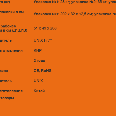
о (кг)
Упаковка №1: 28 кг; упаковка №2: 35 кг; упа
паковки в см
Упаковка №1: 202 x 32 x 12,5 см; упаковка №2
 рабочем
51 х 49 х 208
и в см (Д*Ш*В)
дитель
UNIX Fit™
зготовления
КНР
2 года
каты
CE, RoHS
дитель
UNIX
зготовления
Китай
 товары