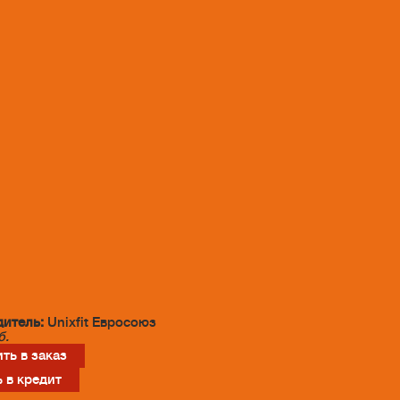
итель:
Unixfit Евросоюз
б.
ть в заказ
 в кредит