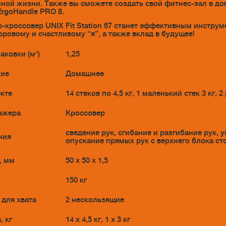
ной жизни. Также вы сможете создать свой фитнес-зал в до
ErgoHandle PRO 8.
-кроссовер UNIX Fit Station 67 станет эффективным инстру
оровому и счастливому “я”, а также вклад в будущее!
аковки (м³)
1,25
ние
Домашнее
кте
14 стеков по 4,5 кг, 1 маленький стек 3 кг
ажера
Кроссовер
сведение рук, сгибание и разгибание рук,
ния
опускание прямых рук с верхнего блока сто
, мм
50 х 50 х 1,5
150 кг
 для хвата
2 нескользящие
, кг
14 х 4,5 кг, 1 х 3 кг