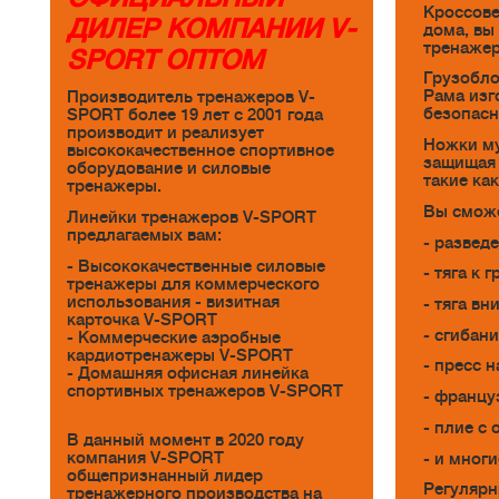
Кроссове
ДИЛЕР КОМПАНИИ V-
дома, вы
тренажер
SPORT ОПТОМ
Грузобло
Рама изг
Производитель тренажеров V-
безопасн
SPORT более 19 лет с 2001 года
производит и реализует
Ножки му
высококачественное спортивное
защищая 
оборудование и силовые
такие ка
тренажеры.
Вы сможе
Линейки тренажеров V-SPORT
предлагаемых вам:
- развед
- Высококачественные силовые
- тяга к 
тренажеры для коммерческого
использования - визитная
- тяга вн
карточка V-SPORT
- сгибани
- Коммерческие аэробные
кардиотренажеры V-SPORT
- пресс н
- Домашняя офисная линейка
спортивных тренажеров V-SPORT
- францу
- плие с 
В данный момент в 2020 году
компания V-SPORT
- и многи
общепризнанный лидер
Регулярн
тренажерного производства на