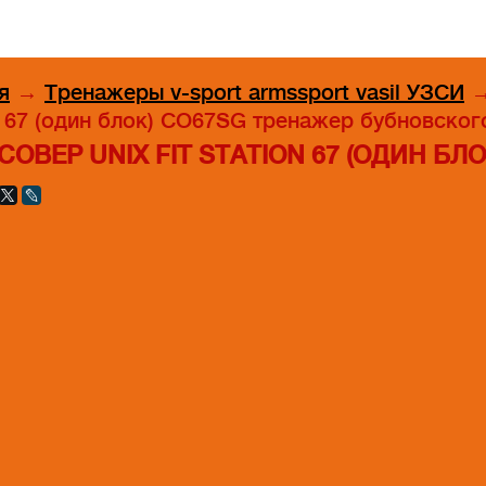
я
→
Тренажеры v-sport armssport vasil УЗСИ
n 67 (один блок) CO67SG тренажер бубновского
СОВЕР UNIX FIT STATION 67 (ОДИН Б