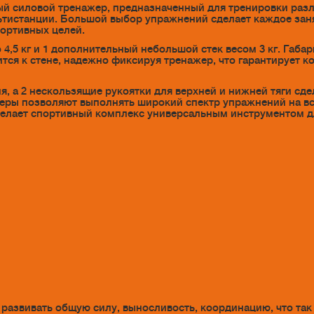
ьный силовой тренажер, предназначенный для тренировки раз
льтистанции. Большой выбор упражнений сделает каждое зан
ортивных целей.
,5 кг и 1 дополнительный небольшой стек весом 3 кг. Габари
тся к стене, надежно фиксируя тренажер, что гарантирует к
 а 2 нескользящие рукоятки для верхней и нижней тяги сде
веры позволяют выполнять широкий спектр упражнений на в
 делает спортивный комплекс универсальным инструментом дл
развивать общую силу, выносливость, координацию, что так