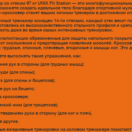
р со стеком 67 кг UNIX Fit Station — это многофункционал
 сможете создать идеальное тело благодаря спортивной му
-кроссовер станет вашим личным тренером в достижении сп
чный тренажер оснащен 14-ти стеками, каждый стек весит по 4
отовлена из высококачественного стального профиля и крепи
ость даже во время самых интенсивных тренировок.
льтистанции обрезиненные для защиты напольного покрытия,
от скольжения и предотвращая появление мозолей. Кроссо
к: грудные, спинные, плечевые, ягодичные и мышцы ног. Это
те выполнять такие упражнения, как:
ение рук в стороны (для грудных мышц);
груди (для спины);
из (для спины и бицепсов);
е рук на бицепс;
а кроссовере;
зский жим (для трицепсов);
отведением руки в сторону (для ног и плеч).
е другие.
ые ежедневные тренировки на силовом тренажере помогают 