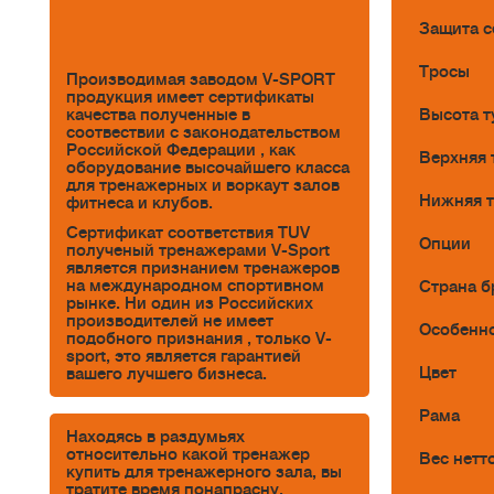
Защита с
Тросы
Производимая заводом V-SPORT
продукция имеет сертификаты
Высота т
качества полученные в
соотвествии с законодательством
Российской Федерации , как
Верхняя 
оборудование высочайшего класса
для тренажерных и воркаут залов
Нижняя т
фитнеса и клубов.
Сертификат соответствия TUV
Опции
полученый тренажерами V-Sport
является признанием тренажеров
на международном спортивном
Страна б
рынке. Ни один из Российских
производителей не имеет
Особенн
подобного признания , только V-
sport, это является гарантией
Цвет
вашего лучшего бизнеса.
Рама
Находясь в раздумьях
относительно какой тренажер
Вес нетто
купить для тренажерного зала, вы
тратите время понапрасну.