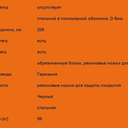
етка
отсутствует
стальной в полимерной оболочке, D 6мм
урника, см
208
тяга
есть
яга
есть
обрезиненные блоки, резиновые ножки дл
ренда
Германия
ости
резиновые ножки для защиты покрытия
Черный
стальная
 (кг)
99