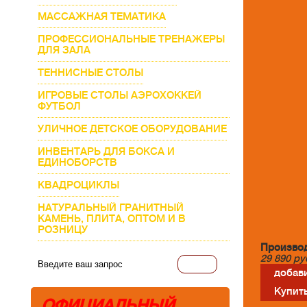
МАССАЖНАЯ ТЕМАТИКА
ПРОФЕССИОНАЛЬНЫЕ ТРЕНАЖЕРЫ
ДЛЯ ЗАЛА
ТЕННИСНЫЕ СТОЛЫ
ИГРОВЫЕ СТОЛЫ АЭРОХОККЕЙ
ФУТБОЛ
УЛИЧНОЕ ДЕТСКОЕ ОБОРУДОВАНИЕ
ИНВЕНТАРЬ ДЛЯ БОКСА И
ЕДИНОБОРСТВ
КВАДРОЦИКЛЫ
НАТУРАЛЬНЫЙ ГРАНИТНЫЙ
КАМЕНЬ, ПЛИТА, ОПТОМ И В
РОЗНИЦУ
Производ
29 890
ру
добави
Купить
ОФИЦИАЛЬНЫЙ