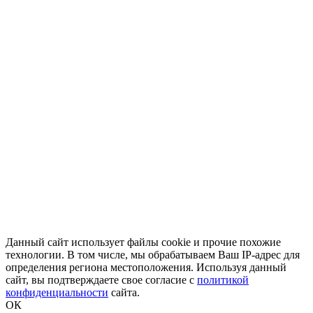
© В-Спорт сила V-SPORT ТРЕНАЖЕРЫ
добавить в заказ
8-800-700-10-96
+7-922-298-15-43
+7(343)200-28-58
armssport@v-sport-rus.ru
Мультистанция Bowflex PR1000
79 900
руб.
добавить в заказ
Оплата онлайн
Основной сайт
Силовой комплекс Atlas Sport AS-1st-130 pro NEW s-dosta
50 900
руб.
добавить в заказ
Данный сайт использует файлы cookie и прочие похожие
технологии. В том числе, мы обрабатываем Ваш IP-адрес для
определения региона местоположения. Используя данный
сайт, вы подтверждаете свое согласие с
политикой
конфиденциальности
сайта.
ОК