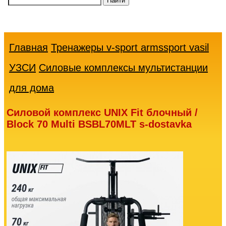
Ваша
корзина
пуста
Главная
Тренажеры v-sport armssport vasil
УЗСИ
Силовые комплексы мультистанции
для дома
Силовой комплекс UNIX Fit блочный /
Block 70 Multi BSBL70MLT s-dostavka