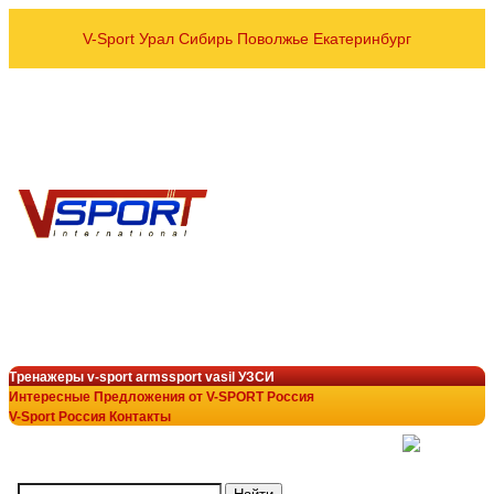
V-Sport Урал Сибирь Поволжье Екатеринбург
оптовые и розничные пос
Спортивных тренажёров УЗСИ
VASIL ARMSSPORT в рег
8 800 700-10-96
+7 343 200-28-58
armssport@v-sport-rus.ru
+7-922-298-15-43
V-Sport Interatletik Gy
тренажеры V-Sport
лучший выбор в тренажёрн
Тренажеры v-sport armssport vasil УЗСИ
Интересные Предложения от V-SPORT Россия
V-Sport Россия Контакты
(
)