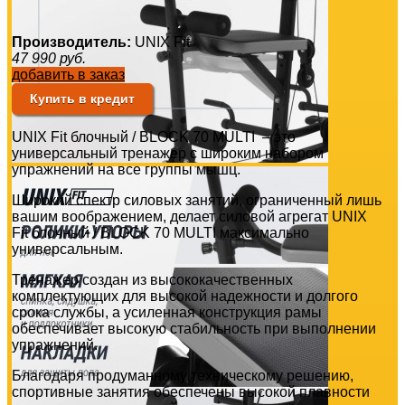
Производитель:
UNIX Fit
47 990
руб.
добавить в заказ
Купить в кредит
UNIX Fit блочный / BLOCK 70 MULTI – это
универсальный тренажер с широким набором
упражнений на все группы мышц.
Широкий спектр силовых занятий, ограниченный лишь
вашим воображением, делает силовой агрегат UNIX
Fit блочный / BLOCK 70 MULTI максимально
универсальным.
Тренажер создан из высококачественных
комплектующих для высокой надежности и долгого
срока службы, а усиленная конструкция рамы
обеспечивает высокую стабильность при выполнении
упражнений.
Благодаря продуманному техническому решению,
спортивные занятия обеспечены высокой плавности