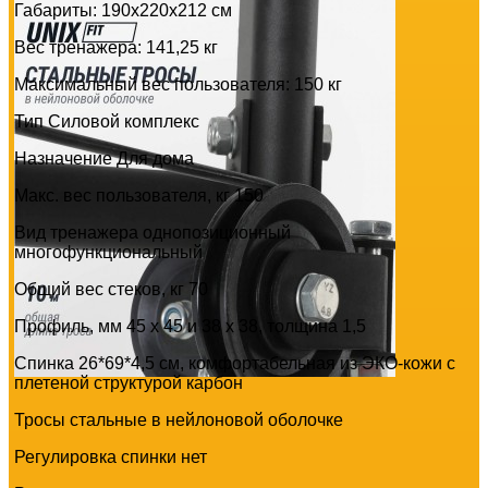
Габариты: 190x220x212 см
Вес тренажера: 141,25 кг
Максимальный вес пользователя: 150 кг
Тип Силовой комплекс
Назначение Для дома
Макс. вес пользователя, кг 150
Вид тренажера однопозиционный
многофункциональный
Общий вес стеков, кг 70
Профиль, мм 45 х 45 и 38 х 38, толщина 1,5
Спинка 26*69*4,5 см, комфортабельная из ЭКО-кожи с
плетеной структурой карбон
Тросы стальные в нейлоновой оболочке
Регулировка спинки нет