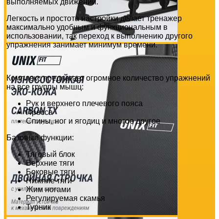
выполняемых движений.
Легкость и простота настройки делает тренажер
максимально удобным и функциональным в
использовании, так переход к выполнению другого
упражнения занимает минимум времени.
Комплекс предлагает огромное количество упражнений
на все группы мышц:
Рук и верхнего плечевого пояса
Пресса
Спины, ног и ягодиц и многое другое
Базовые функции:
Тяговый блок
Верхние тяги
Боковые тяги
Нижние тяги
Жим ногами
Регулируемая скамья
Турник