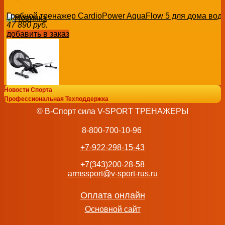
Гребной тренажер CardioPower AquaFlow 5 для дома вод
47 890
руб.
добавить в заказ
Новости Спорта
Гребной тренажер DFC SMOOKY H5 домашний ременной 
Профессиональная Техподдержка
21 990
руб.
© В-Спорт сила V-SPORT ТРЕНАЖЕРЫ
добавить в заказ
8-800-700-10-96
+7-922-298-15-43
+7(343)200-28-58
armssport@v-sport-rus.ru
Водный гребной тренажер DFC PoMt PMWR2020 для дом
74 990
руб.
добавить в заказ
Оплата онлайн
Основной сайт