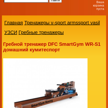
Ваша
корзина
пуста
Главная
Тренажеры v-sport armssport vasil
УЗСИ
Гребные тренажеры
Гребной тренажер DFC SmartGym WR-S1
домашний кумитеспорт