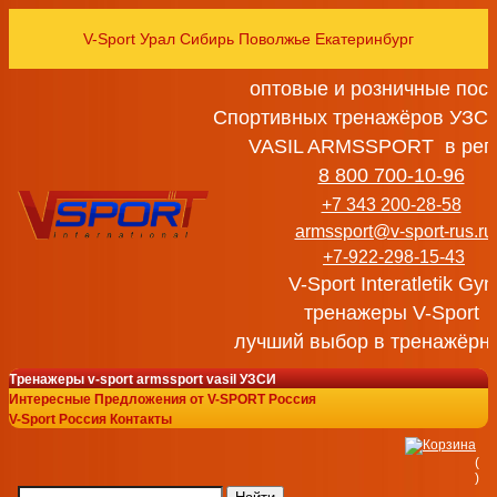
V-Sport Урал Сибирь Поволжье Екатеринбург
оптовые и розничные пос
Спортивных тренажёров УЗСИ
VASIL ARMSSPORT в рег
8 800 700-10-96
+7 343 200-28-58
armssport@v-sport-rus.ru
+7-922-298-15-43
V-Sport Interatletik Gy
тренажеры V-Sport
лучший выбор в тренажёрн
Тренажеры v-sport armssport vasil УЗСИ
Интересные Предложения от V-SPORT Россия
V-Sport Россия Контакты
(
)