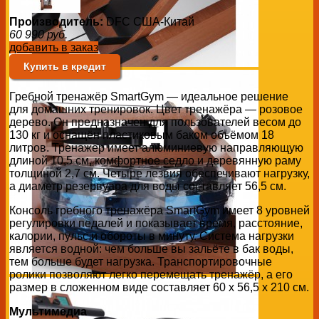
Производитель:
DFC США-Китай
60 990
руб.
добавить в заказ
Купить в кредит
Гребной тренажёр SmartGym — идеальное решение
для домашних тренировок. Цвет тренажёра — розовое
дерево. Он предназначен для пользователей весом до
130 кг и оснащён пластиковым баком объёмом 18
литров. Тренажёр имеет алюминиевую направляющую
длиной 10,5 см, комфортное седло и деревянную раму
толщиной 2,7 см. Четыре лезвия обеспечивают нагрузку,
а диаметр резервуара для воды составляет 56,5 см.
Консоль гребного тренажёра SmartGym имеет 8 уровней
регулировки педалей и показывает время, расстояние,
калории, пульс и обороты в минуту. Система нагрузки
является водной: чем больше вы зальёте в бак воды,
тем больше будет нагрузка. Транспортировочные
ролики позволяют легко перемещать тренажёр, а его
размер в сложенном виде составляет 60 x 56,5 x 210 см.
Мультимедиа