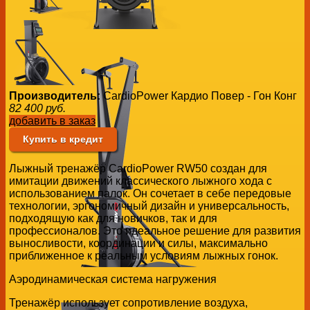
Производитель:
CardioPower Кардио Повер - Гон Конг
82 400
руб.
добавить в заказ
Купить в кредит
Лыжный тренажёр CardioPower RW50 создан для
имитации движений классического лыжного хода с
использованием палок. Он сочетает в себе передовые
технологии, эргономичный дизайн и универсальность,
подходящую как для новичков, так и для
профессионалов. Это идеальное решение для развития
выносливости, координации и силы, максимально
приближенное к реальным условиям лыжных гонок.
Аэродинамическая система нагружения
Тренажёр использует сопротивление воздуха,