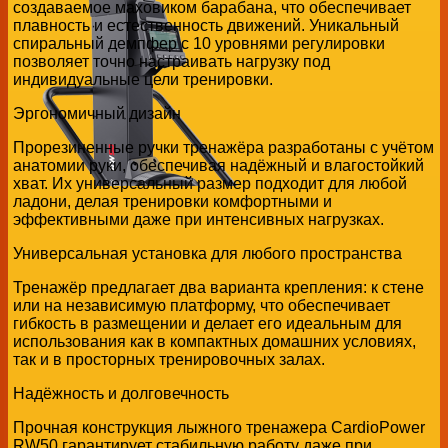
создаваемое маховиком барабана, что обеспечивает
плавность и естественность движений. Уникальный
спиральный демпфер с 10 уровнями регулировки
позволяет точно настраивать нагрузку под
индивидуальные цели тренировки.
Эргономичный дизайн
Прорезиненные ручки тренажёра разработаны с учётом
анатомии руки, обеспечивая надёжный и влагостойкий
хват. Их универсальный размер подходит для любой
ладони, делая тренировки комфортными и
эффективными даже при интенсивных нагрузках.
Универсальная установка для любого пространства
Тренажёр предлагает два варианта крепления: к стене
или на независимую платформу, что обеспечивает
гибкость в размещении и делает его идеальным для
использования как в компактных домашних условиях,
так и в просторных тренировочных залах.
Надёжность и долговечность
Прочная конструкция лыжного тренажера CardioPower
RW50 гарантирует стабильную работу даже при