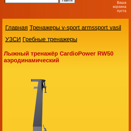
Ваша
корзина
пуста
Главная
Тренажеры v-sport armssport vasil
УЗСИ
Гребные тренажеры
Лыжный тренажёр CardioPower RW50
аэродинамический