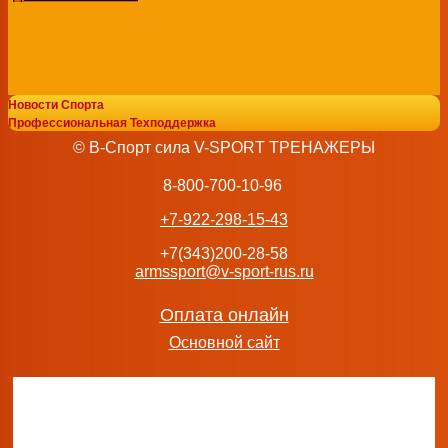
Новости Спорта
Гребной тренажер Inspire CR2.1 s-dostavka
Профессиональная Техподдержка
165 990
руб.
© В-Спорт сила V-SPORT ТРЕНАЖЕРЫ
добавить в заказ
8-800-700-10-96
+7-922-298-15-43
+7(343)200-28-58
armssport@v-sport-rus.ru
Гребной тренажер Clear Fit Sport ProxyLine FRM 100 маг
28 990
руб.
добавить в заказ
Оплата онлайн
Основной сайт
Гребной тренажер Air Cross Plus UG-CP 003 UltraGym