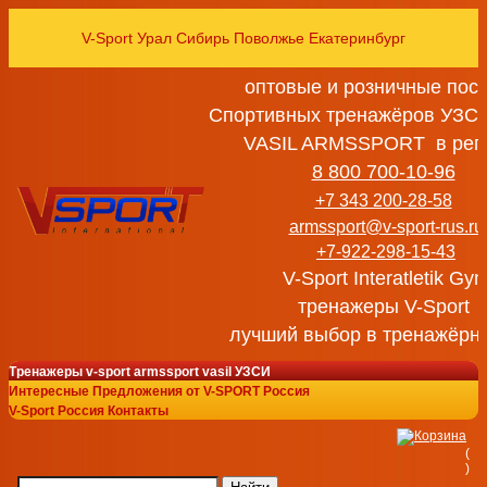
V-Sport Урал Сибирь Поволжье Екатеринбург
оптовые и розничные пос
Спортивных тренажёров УЗСИ
VASIL ARMSSPORT в рег
8 800 700-10-96
+7 343 200-28-58
armssport@v-sport-rus.ru
+7-922-298-15-43
V-Sport Interatletik Gy
тренажеры V-Sport
лучший выбор в тренажёрн
Тренажеры v-sport armssport vasil УЗСИ
Интересные Предложения от V-SPORT Россия
V-Sport Россия Контакты
(
)