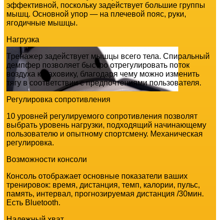
эффективной, поскольку задействует большие группы
мышц. Основной упор — на плечевой пояс, руки,
ягодичные мышцы.
Нагрузка
Тренажер задействует мышцы всего тела. Спиральный
демпфер позволяет быстро отрегулировать поток
воздуха к маховику, благодаря чему можно изменить
тягу в соответствии с предпочтениями пользователя.
Регулировка сопротивления
10 уровней регулируемого сопротивления позволят
выбрать уровень нагрузки, подходящий начинающему
пользователю и опытному спортсмену. Механическая
регулировка.
Возможности консоли
Консоль отображает основные показатели ваших
тренировок: время, дистанция, темп, калории, пульс,
память, интервал, прогнозируемая дистанция /30мин.
Есть Bluetooth.
Надежный хват