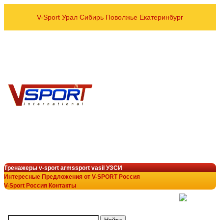
V-Sport Урал Сибирь Поволжье Екатеринбург
оптовые и розничные пос
Спортивных тренажёров УЗСИ
VASIL ARMSSPORT в рег
8 800 700-10-96
+7 343 200-28-58
armssport@v-sport-rus.ru
+7-922-298-15-43
V-Sport Interatletik Gy
тренажеры V-Sport
лучший выбор в тренажёрн
Тренажеры v-sport armssport vasil УЗСИ
Интересные Предложения от V-SPORT Россия
V-Sport Россия Контакты
(
)