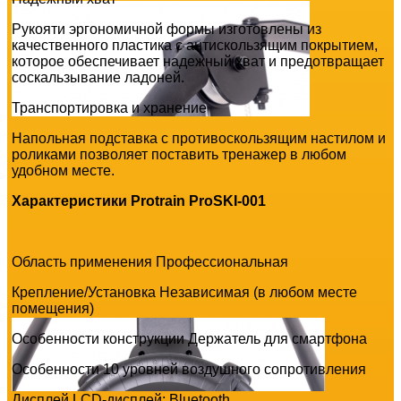
Рукояти эргономичной формы изготовлены из
качественного пластика с антискользящим покрытием,
которое обеспечивает надежный хват и предотвращает
соскальзывание ладоней.
Транспортировка и хранение
Напольная подставка с противоскользящим настилом и
роликами позволяет поставить тренажер в любом
удобном месте.
Характеристики Protrain ProSKI-001
Область применения Профессиональная
Крепление/Установка Независимая (в любом месте
помещения)
Особенности конструкции Держатель для смартфона
Особенности 10 уровней воздушного сопротивления
Дисплей LCD-дисплей; Bluetooth