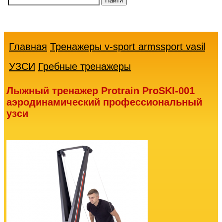
Ваша
корзина
пуста
Главная
Тренажеры v-sport armssport vasil
УЗСИ
Гребные тренажеры
Лыжный тренажер Protrain ProSKI-001
аэродинамический профессиональный
узси