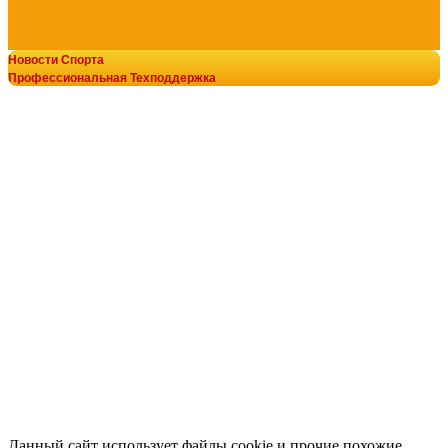
Новости Спорта
Лыжный тренажер Xebex ASKI-100-E s-dostavka
Профессиональная Техподдержка
135 990
руб.
© В-Спорт сила V-SPORT ТРЕНАЖЕРЫ
добавить в заказ
8-800-700-10-96
+7-922-298-15-43
+7(343)200-28-58
armssport@v-sport-rus.ru
Гребной тренажер профессиональный BRONZE GYM RW
108 990
руб.
добавить в заказ
Оплата онлайн
Основной сайт
Гребной тренажер BRONZE GYM RW1000M PRO TURBO s
89 990
руб.
добавить в заказ
Данный сайт использует файлы cookie и прочие похожие