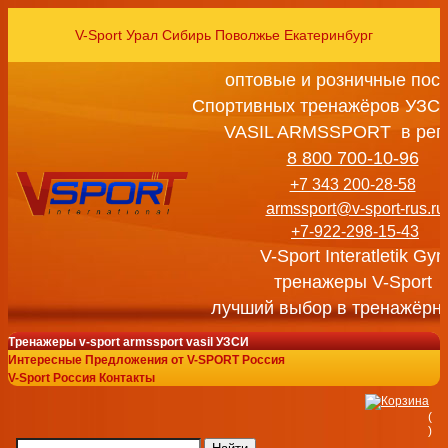
V-Sport Урал Сибирь Поволжье Екатеринбург
оптовые и розничные пос
Спортивных тренажёров УЗСИ
VASIL ARMSSPORT в рег
8 800 700-10-96
+7 343 200-28-58
armssport@v-sport-rus.ru
+7-922-298-15-43
V-Sport Interatletik Gy
тренажеры V-Sport
лучший выбор в тренажёрн
Тренажеры v-sport armssport vasil УЗСИ
Интересные Предложения от V-SPORT Россия
V-Sport Россия Контакты
(
)