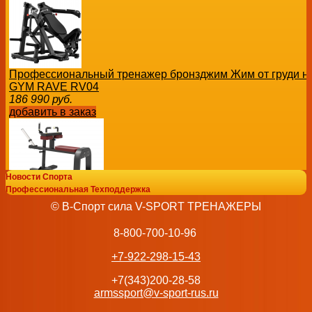
Профессиональный тренажер бронзджим Жим от груди 
GYM RAVE RV04
186 990
руб.
добавить в заказ
Новости Спорта
Профессиональная Техподдержка
Голень сидя Protrain BPL162 профессиональный силово
© В-Спорт сила V-SPORT ТРЕНАЖЕРЫ
40 035
руб.
добавить в заказ
8-800-700-10-96
+7-922-298-15-43
+7(343)200-28-58
armssport@v-sport-rus.ru
Скамья ягодичный мостик BRONZE GYM RAVE RE65 Пр