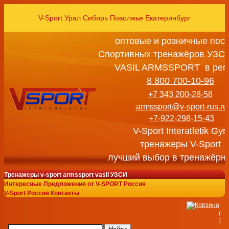
V-Sport Урал Сибирь Поволжье Екатеринбург
оптовые и розничные пос
Спортивных тренажёров УЗСИ
VASIL ARMSSPORT в рег
8 800 700-10-96
+7 343 200-28-58
armssport@v-sport-rus.ru
+7-922-298-15-43
V-Sport Interatletik Gy
тренажеры V-Sport
лучший выбор в тренажёрн
Тренажеры v-sport armssport vasil УЗСИ
Интересные Предложения от V-SPORT Россия
V-Sport Россия Контакты
(
)