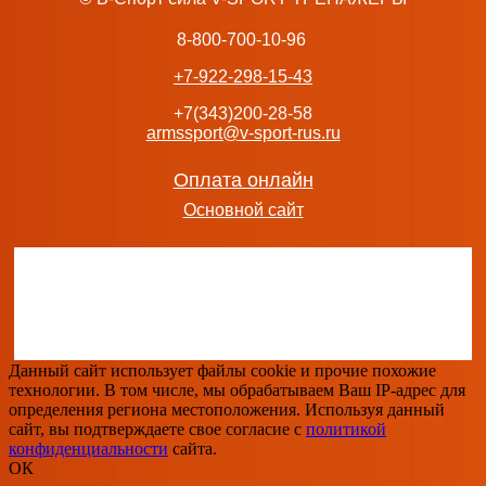
163 990
руб.
добавить в заказ
8-800-700-10-96
+7-922-298-15-43
+7(343)200-28-58
armssport@v-sport-rus.ru
Тяга Т-грифа BRONZE GYM RAVE RV28 Профессиональн
бронзджим
Оплата онлайн
80 990
руб.
Основной сайт
добавить в заказ
BRONZE GYM AL-317 Гиперэкстензия swat
48 900
руб.
Данный сайт использует файлы cookie и прочие похожие
добавить в заказ
технологии. В том числе, мы обрабатываем Ваш IP-адрес для
определения региона местоположения. Используя данный
сайт, вы подтверждаете свое согласие с
политикой
конфиденциальности
сайта.
ОК