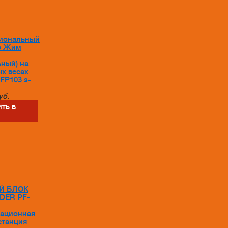
иональный
р Жим
ьный) на
х весах
LFP103 s-
уб.
ть в
Й БЛОК
DER PF-
тационная
станция