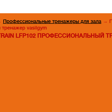
→
Профессиональные тренажеры для зала
→
Г
 тренажер vasilgym
TRAIN LFP102 ПРОФЕССИОНАЛЬНЫЙ Т