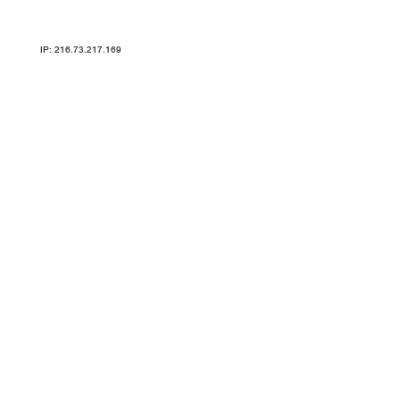
Карта сайта
IP: 216.73.217.169
ТРЕНАЖЕРЫ V-SPORT ARMSSPORT VASIL УЗСИ