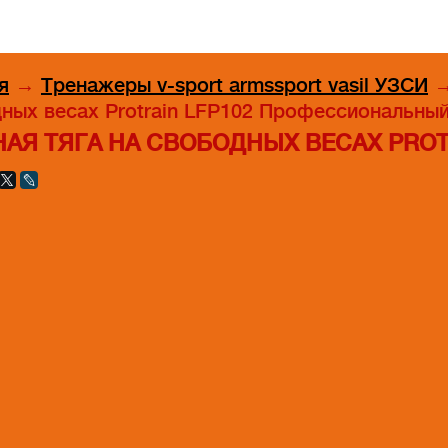
я
→
Тренажеры v-sport armssport vasil УЗСИ
ных весах Protrain LFP102 Профессиональный
НАЯ ТЯГА НА СВОБОДНЫХ ВЕСАХ PRO