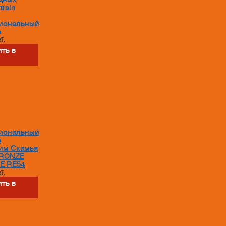
train
иональный
р
б.
ть в
иональный
р
им Скамья
BRONZE
E RE54
б.
ть в