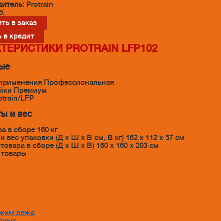
итель:
Protrain
б.
ть в заказ
 в кредит
ТЕРИСТИКИ PROTRAIN LFP102
ые
 применения Профессиональная
ейки Премиум
otrain/LFP
ы и вес
а в сборе 160 кг
 вес упаковки (Д x Ш x В см, В кг) 162 х 112 х 57 см
овара в сборе (Д x Ш x В) 160 х 160 х 203 см
 товары
 жим лежа
дных