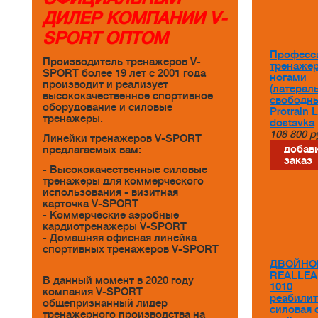
ДИЛЕР КОМПАНИИ V-
SPORT ОПТОМ
Професс
Производитель тренажеров V-
тренаже
SPORT более 19 лет с 2001 года
ногами
производит и реализует
(латерал
высококачественное спортивное
свободны
оборудование и силовые
Protrain 
тренажеры.
dostavka
108 800
р
Линейки тренажеров V-SPORT
добави
предлагаемых вам:
заказ
- Высококачественные силовые
тренажеры для коммерческого
использования - визитная
карточка V-SPORT
- Коммерческие аэробные
кардиотренажеры V-SPORT
- Домашняя офисная линейка
спортивных тренажеров V-SPORT
ДВОЙНО
REALLEA
В данный момент в 2020 году
1010
компания V-SPORT
реабили
общепризнанный лидер
силовая 
тренажерного производства на