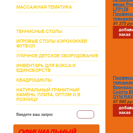
весах Pro
МАССАЖНАЯ ТЕМАТИКА
LFP128
Професс
ПРОФЕССИОНАЛЬНЫЕ ТРЕНАЖЕРЫ
тренаже
ДЛЯ ЗАЛА
91 375
ру
добави
ТЕННИСНЫЕ СТОЛЫ
заказ
ИГРОВЫЕ СТОЛЫ АЭРОХОККЕЙ
ФУТБОЛ
УЛИЧНОЕ ДЕТСКОЕ ОБОРУДОВАНИЕ
ИНВЕНТАРЬ ДЛЯ БОКСА И
ЕДИНОБОРСТВ
Професс
КВАДРОЦИКЛЫ
тренаже
бронздж
НАТУРАЛЬНЫЙ ГРАНИТНЫЙ
Скотта 
КАМЕНЬ, ПЛИТА, ОПТОМ И В
GYM RAV
РОЗНИЦУ
67 990
ру
добави
заказ
ОФИЦИАЛЬНЫЙ