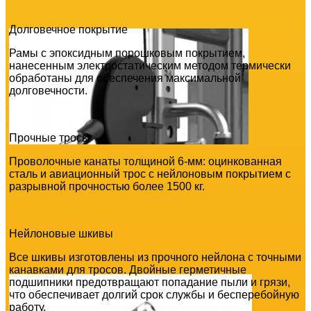
Долговечное покрытие
Рамы с эпоксидным порошковым покрытием,
нанесенным электростатическим методом термически
обработаны для обеспечения максимальной
долговечности.
Прочные тросы
Проволочные канаты толщиной 6-мм: оцинкованная
сталь и авиационный трос с нейлоновым покрытием с
разрывной прочностью более 1500 кг.
Нейлоновые шкивы
Все шкивы изготовлены из прочного нейлона с точными
канавками для тросов. Двойные герметичные
подшипники предотвращают попадание пыли и грязи,
что обеспечивает долгий срок службы и бесперебойную
работу.