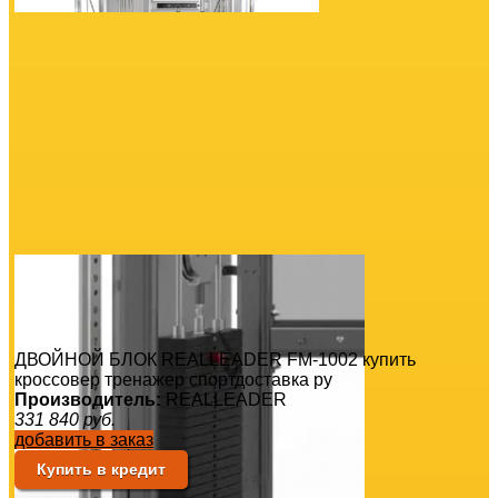
ДВОЙНОЙ БЛОК REALLEADER FM-1002 купить
кроссовер тренажер спортдоставка ру
Производитель:
REALLEADER
331 840
руб.
добавить в заказ
Купить в кредит