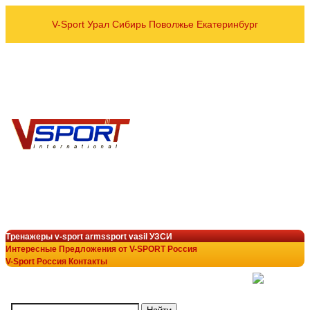
V-Sport Урал Сибирь Поволжье Екатеринбург
оптовые и розничные пос
Спортивных тренажёров УЗСИ
VASIL ARMSSPORT в рег
8 800 700-10-96
+7 343 200-28-58
armssport@v-sport-rus.ru
+7-922-298-15-43
V-Sport Interatletik Gy
тренажеры V-Sport
лучший выбор в тренажёрн
Тренажеры v-sport armssport vasil УЗСИ
Интересные Предложения от V-SPORT Россия
V-Sport Россия Контакты
(
)