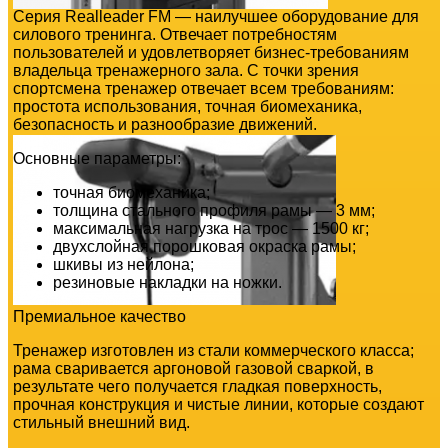
Серия Realleader FM — наилучшее оборудование для
силового тренинга. Отвечает потребностям
пользователей и удовлетворяет бизнес-требованиям
владельца тренажерного зала. С точки зрения
спортсмена тренажер отвечает всем требованиям:
простота использования, точная биомеханика,
безопасность и разнообразие движений.
Основные параметры:
точная биомеханика;
толщина стального профиля рамы — 3 мм;
максимальная нагрузка на трос — 1500 кг;
двухслойная порошковая окраска рамы;
шкивы из нейлона;
резиновые накладки на ножки.
Премиальное качество
Тренажер изготовлен из стали коммерческого класса;
рама сваривается аргоновой газовой сваркой, в
результате чего получается гладкая поверхность,
прочная конструкция и чистые линии, которые создают
стильный внешний вид.