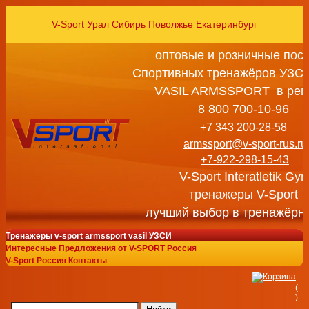
V-Sport Урал Сибирь Поволжье Екатеринбург
оптовые и розничные пос
Спортивных тренажёров УЗСИ
VASIL ARMSSPORT в рег
8 800 700-10-96
+7 343 200-28-58
armssport@v-sport-rus.ru
+7-922-298-15-43
V-Sport Interatletik Gy
тренажеры V-Sport
лучший выбор в тренажёрн
Тренажеры v-sport armssport vasil УЗСИ
Интересные Предложения от V-SPORT Россия
V-Sport Россия Контакты
(
)