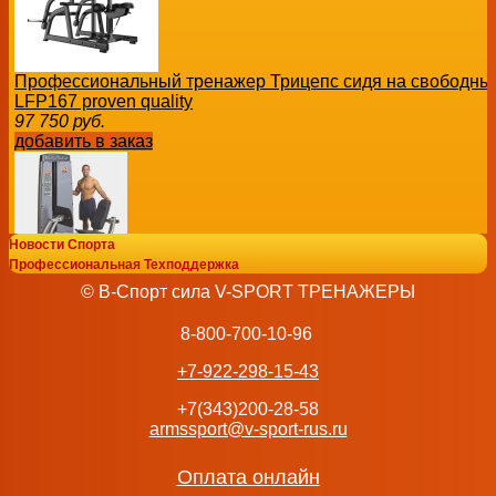
Профессиональный тренажер Трицепс сидя на свободных 
LFP167 proven quality
97 750
руб.
добавить в заказ
Новости Спорта
Профессиональная Техподдержка
Жим ногами Body Solid ProDual DCLP-SF
© В-Спорт сила V-SPORT ТРЕНАЖЕРЫ
280 492
руб.
добавить в заказ
8-800-700-10-96
+7-922-298-15-43
+7(343)200-28-58
armssport@v-sport-rus.ru
Тренажёр для армреслинга профессиональный BRONZ
707 бронзжим
Оплата онлайн
215 452
руб.