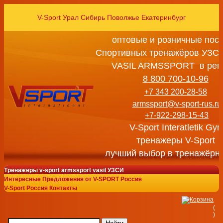
V-Sport Урал Сибирь Поволжье Екатеринбург
оптовые и розничные пос
Спортивных тренажёров УЗСИ
VASIL ARMSSPORT в рег
8 800 700-10-96
+7 343 200-28-58
armssport@v-sport-rus.ru
+7-922-298-15-43
V-Sport Interatletik Gy
тренажеры V-Sport
лучший выбор в тренажёрн
Тренажеры v-sport armssport vasil УЗСИ
Интересные Предложения от V-SPORT Россия
V-Sport Россия Контакты
(
)