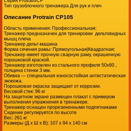
Серия Protrain/CP
Тип грузоблочного тренажера Для рук и плеч
Описание Protrain CP105
Область применения: Профессиональная;
Тренажер предназначен для тренировки дельтовидных
мышц плеча
Тренажер дельт-машина
Форма сечения рамы: Прямоугольная|Квадратная;
Тренажер имеет прочную сварную раму, окрашенную
порошковой краской.
Тренажер изготовлен из стального профиля 50х80 ,
толщина стенки 3 мм.
Обивка — специальная износостойкая антистатическая
экокожа.
Порошковая окраска защищает от коррозии.
Весовой стек: 96 кг
На защитном экране размещен плакат с примером
выполнения упражнения в тренажере.
Тренажер оснащен прорезиненными подпятниками
Сидение регулируется по высоте
Вес: 261 кг
Размеры (Д x Ш x В): 107 х 94 х 140 см