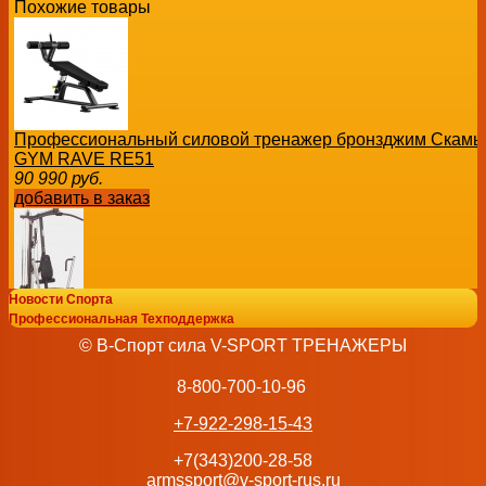
Похожие товары
Профессиональный силовой тренажер бронзджим Скамь
GYM RAVE RE51
90 990
руб.
добавить в заказ
Новости Спорта
Профессиональная Техподдержка
Силовой комплекс Body Solid G1S
© В-Спорт сила V-SPORT ТРЕНАЖЕРЫ
108 792
руб.
добавить в заказ
8-800-700-10-96
+7-922-298-15-43
+7(343)200-28-58
armssport@v-sport-rus.ru