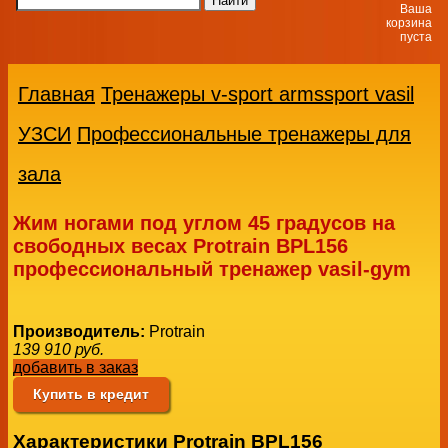
Ваша
корзина
пуста
Главная
Тренажеры v-sport armssport vasil
УЗСИ
Профессиональные тренажеры для
зала
Жим ногами под углом 45 градусов на
свободных весах Protrain BPL156
профессиональный тренажер vasil-gym
Производитель:
Protrain
139 910
руб.
добавить в заказ
Купить в кредит
Характеристики Protrain BPL156