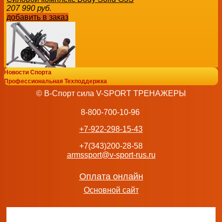
207 990
руб.
добавить в заказ
Новости Спорта
Жим ногами Body Solid GLPH1100
Профессиональная Техподдержка
136 842
руб.
© В-Спорт сила V-SPORT ТРЕНАЖЕРЫ
добавить в заказ
8-800-700-10-96
+7-922-298-15-43
+7(343)200-28-58
armssport@v-sport-rus.ru
Жим от груди BRONZE GYM RAVE RV19 силовой тренаже
181 990
руб.
добавить в заказ
Оплата онлайн
Основной сайт