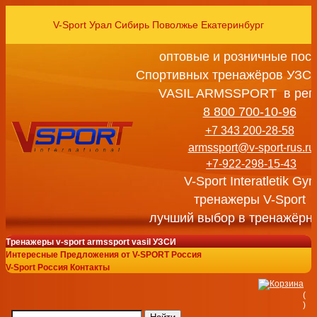
V-Sport Урал Сибирь Поволжье Екатеринбург
оптовые и розничные пос
Спортивных тренажёров УЗСИ
VASIL ARMSSPORT в рег
8 800 700-10-96
+7 343 200-28-58
armssport@v-sport-rus.ru
+7-922-298-15-43
V-Sport Interatletik Gy
тренажеры V-Sport
лучший выбор в тренажёрн
Тренажеры v-sport armssport vasil УЗСИ
Интересные Предложения от V-SPORT Россия
V-Sport Россия Контакты
(
)